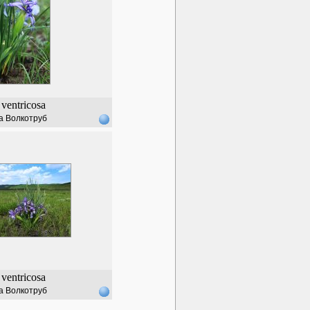
ventricosa
а Волкотруб
ventricosa
а Волкотруб