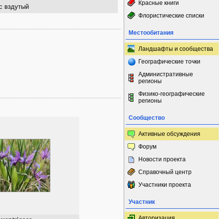
Красные книги
с вздутый
Флористические списки
Местообитания
Ландшафты и сообщества
Географические точки
Административные
регионы
Физико-географические
регионы
Сообщество
Активные обсуждения
Форум
Новости проекта
Справочный центр
Участники проекта
Участник
Авторизация