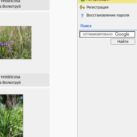
ventricosa
а Волкотруб
Регистрация
Восстановление пароля
Поиск
ventricosa
а Волкотруб