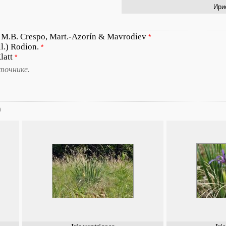
Ири
) M.B. Crespo, Mart.-Azorín & Mavrodiev
*
ll.) Rodion.
*
latt
*
точнике.
)