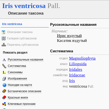
Iris
ventricosa
Pall.
Описание таксона
Iris ventricosa
Русскоязычные названия
Научные:
Описание таксона
Ирис вздутый
Галерея субтаксонов
Касатик вздутый
Перечень субтаксонов
Систематика
Показать раздел
Magnoliophyta
отдел
Русскоязычные названия
Liliopsida
класс
Систематика
Iridales
порядок
Синонимы
Iridaceae
семейство
Изображения
Iris
род
Находки на карте
ventricosa
Pall.
вид
Ботаническое описание
Красные книги
Ключевые признаки