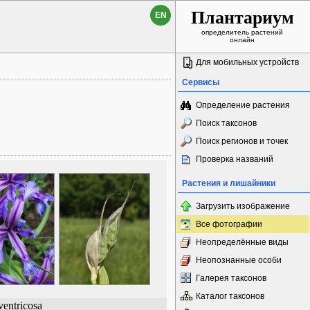
Плантариум
EN
определитель растений
онлайн
Для мобильных устройств
Сервисы
Определение растения
Поиск таксонов
Поиск регионов и точек
Проверка названий
Растения и лишайники
Загрузить изображение
Все фотографии
Неопределённые виды
Неопознанные особи
Галерея таксонов
Каталог таксонов
 ventricosa