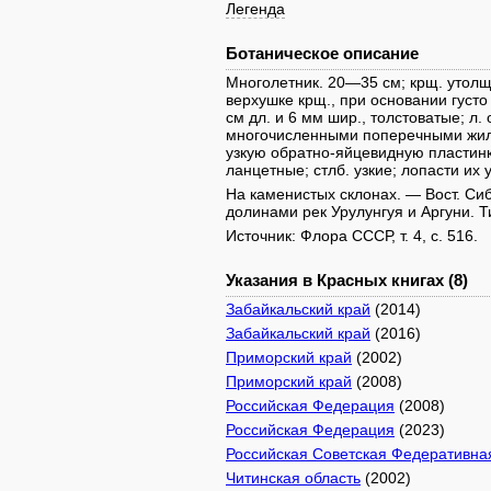
Легенда
Ботаническое описание
Многолетник. 20—35 см; крщ. утолще
верхушке крщ., при основании густ
см дл. и 6 мм шир., толстоватые; л
многочисленными поперечными жилоч
узкую обратно-яйцевидную пластинк
ланцетные; стлб. узкие; лопасти их у
На каменистых склонах. — Вост. Сиби
долинами рек Урулунгуя и Аргуни. Т
Источник: Флора СССР, т. 4, с. 516.
Указания в Красных книгах (8)
Забайкальский край
(2014)
Забайкальский край
(2016)
Приморский край
(2002)
Приморский край
(2008)
Российская Федерация
(2008)
Российская Федерация
(2023)
Российская Советская Федеративна
Читинская область
(2002)