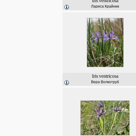
Iris
ventricosa
Лариса Крайник
Iris
ventricosa
Вера Волкотруб