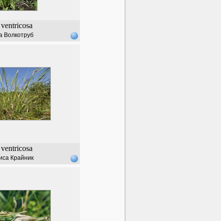
ventricosa
а Волкотруб
ventricosa
иса Крайник