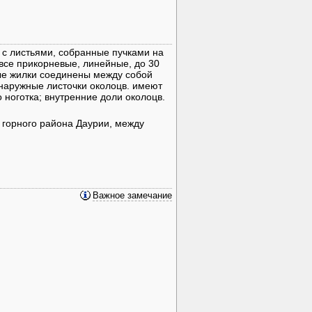
ы с листьями, собранные пучками на
все прикорневые, линейные, до 30
ьные жилки соединены между собой
 наружные листочки околоцв. имеют
ноготка; внутренние доли околоцв.
з горного района Даурии, между
Важное замечание