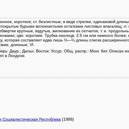
нное, короткое; ст. безлистные, в виде стрелки, одинаковой длин
о покрытые бурыми волокнистыми остатками листовых влагалищ; л. 
. обвертки крупные, вздутые, жилкование их сетчатое, т. е. продол
ками; цвн. короткие. Трубка околоцв. 2.5 см или немного более;
у, которая составляет едва лишь ⅓—¼ длины слегка расширенного 
зкие, длинные, VI.
рь: Даур.; Дальн. Восток: Уссур. Общ. распр.: Монг. Кит. Описан и
ип в Лондоне.
я Социалистическая Республика
(1988)