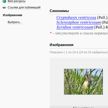
Веб-ресурсы
Ссылки для публикаций
Синонимы
Изображения
Cryptobasis
ventricosa
(Pall.
Sclerosiphon
ventricosum
(Pa
Выбрать...
Xyridion
ventricosum
(Pall.) K
*
– отсутствует в списке-первоис
Изображения
Показано с 1 по 24-е (24 из 24 найденных