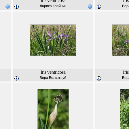
Iris
ventricosa
Iris
Лариса Крайник
Вер
Iris
ventricosa
Iris
Вера Волкотруб
Вер