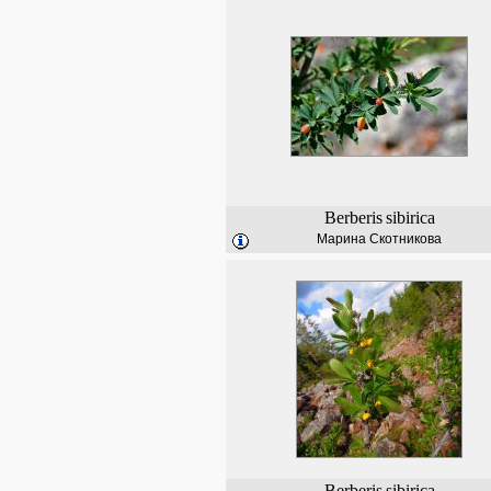
Berberis
sibirica
Марина Скотникова
Berberis
sibirica