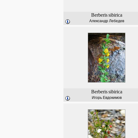
Berberis
sibirica
Александр Лебедев
Berberis
sibirica
Игорь Евдокимов