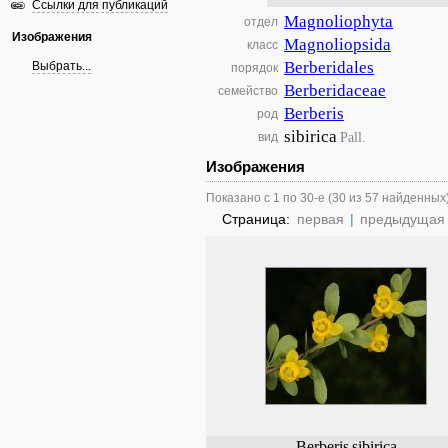
Ссылки для публикаций
Magnoliophyta
отдел
Изображения
Magnoliopsida
класс
Berberidales
Выбрать...
порядок
Berberidaceae
семейство
Berberis
род
sibirica
Pall.
вид
Изображения
Показано с 1 по 30-е (30 из 57 найденных
Страница:
первая
|
предыдущая
Berberis
sibirica