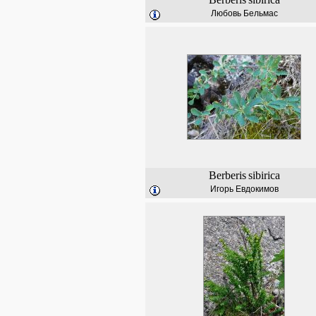
Любовь Бельмас
Berberis
sibirica
Игорь Евдокимов