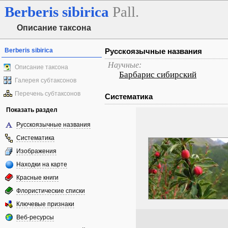
Berberis
sibirica
Pall.
Описание таксона
Berberis sibirica
Русскоязычные названия
Научные:
Описание таксона
Барбарис сибирский
Галерея субтаксонов
Перечень субтаксонов
Систематика
Показать раздел
Русскоязычные названия
Систематика
Изображения
Находки на карте
Красные книги
Флористические списки
Ключевые признаки
Веб-ресурсы