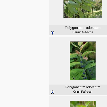
Polygonatum
odoratum
Намиг Аббасов
Polygonatum
odoratum
Юлия Райская