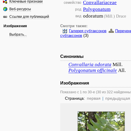
Ключевые признаки
Convallariaceae
семейство
Polygonatum
Веб-ресурсы
род
odoratum
(Mill.) Druce
вид
Ссылки для публикаций
Изображения
Смотри также:
Галерея субтаксонов
Перечен
Выбрать...
(3)
субтаксонов
Синонимы
Convallaria
odorata
Mill.
Polygonatum
officinale
All.
Изображения
Показано с 1 по 30-е (30 из 322 найденны
Страница:
первая
|
предыдущая