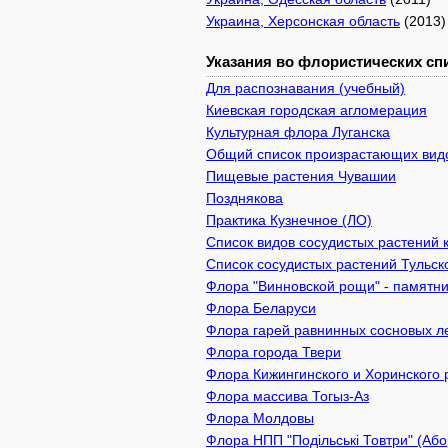
Украина, Херсонская область
(2013)
Указания во флористических спи
Для распознавания (учебный)
Киевcкая городская агломерация
Культурная флора Луганска
Общий список произрастающих видов
Пищевые растения Чувашии
Позднякова
Практика Кузнечное (ЛО)
Список видов сосудистых растений 
Список сосудистых растений Тульск
Флора "Винновской рощи" - памятник
Флора Беларуси
Флора гарей равнинных сосновых л
Флора города Твери
Флора Кижингинского и Хоринского 
Флора массива Тогыз-Аз
Флора Молдовы
Флора НПП "Подільські Товтри" (Або