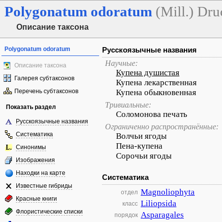
Polygonatum
odoratum
(Mill.) Dru
Описание таксона
Polygonatum odoratum
Русскоязычные названия
Научные:
Описание таксона
Купена душистая
Галерея субтаксонов
Купена лекарственная
Перечень субтаксонов
Купена обыкновенная
Тривиальные:
Показать раздел
Соломонова печать
Русскоязычные названия
Ограниченно распространённые:
Систематика
Волчьи ягоды
Пена-купена
Синонимы
Сорочьи ягоды
Изображения
Находки на карте
Систематика
Известные гибриды
Magnoliophyta
отдел
Красные книги
Liliopsida
класс
Флористические списки
Asparagales
порядок