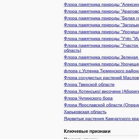
Флора памятника природы "Алексин 
Флора памятника природы "Араповск
Флора памятника природы "Белая го
Флора памятника природы "Загорьев
Флора памятника природы "Урочище 
Флора памятника природы "Утёс "Иш
Флора памятника природы "Участок 
область)
Флора памятника природы Зеленая з
Флора памятника природы Урочище 
флора с.Успенка Тюменского район
Флора сосудистых растений Масловс
Флора Тверской области
Флора Хотинської височини (Абориге
Флора Чупинского бора
Флора Ярославской области (Опреде
Харьковская область
Ядовитые растения Камчатского кра
Ключевые признаки