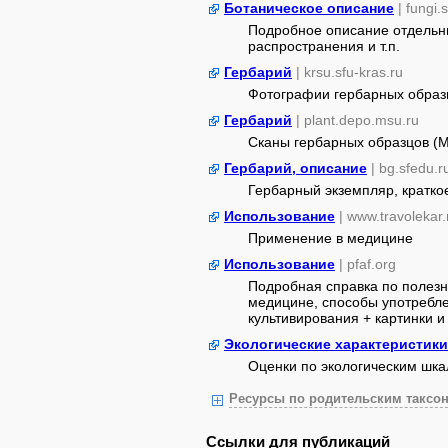
Ботаническое описание
| fungi.
Подробное описание отдельны
распространения и т.п.
Гербарий
| krsu.sfu-kras.ru
Фотографии гербарных образ
Гербарий
| plant.depo.msu.ru
Сканы гербарных образцов (
Гербарий, описание
| bg.sfedu.r
Гербарный экземпляр, кратко
Использование
| www.travolekar.
Применение в медицине
Использование
| pfaf.org
Подробная справка по полезн
медицине, способы употребле
культивирования + картинки и 
Экологические характеристики
Оценки по экологическим шк
Ресурсы по родительским таксон
Ссылки для публикаций