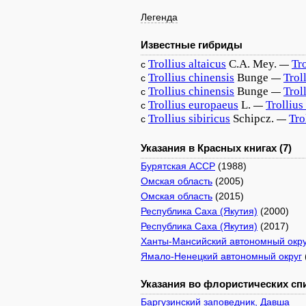
Легенда
Известные гибриды
Trollius
altaicus
C.A. Mey.
Tro
с
—
Trollius
chinensis
Bunge
Trol
с
—
Trollius
chinensis
Bunge
Trol
с
—
Trollius
europaeus
L.
Trollius
с
—
Trollius
sibiricus
Schipcz.
Tro
с
—
Указания в Красных книгах (7)
Бурятская АССР
(1988)
Омская область
(2005)
Омская область
(2015)
Республика Саха (Якутия)
(2000)
Республика Саха (Якутия)
(2017)
Ханты-Мансийский автономный окру
Ямало-Ненецкий автономный округ
Указания во флористических спи
Баргузинский заповедник, Давша