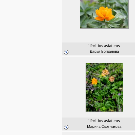
Trollius
asiaticus
Дарья Богданова
Trollius
asiaticus
Марина Скотникова