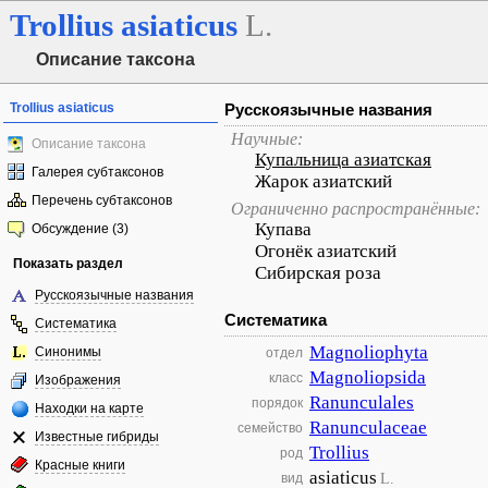
Trollius
asiaticus
L.
Описание таксона
Trollius asiaticus
Русскоязычные названия
Научные:
Описание таксона
Купальница азиатская
Галерея субтаксонов
Жарок азиатский
Перечень субтаксонов
Ограниченно распространённые:
Купава
Обсуждение (3)
Огонёк азиатский
Показать раздел
Сибирская роза
Русскоязычные названия
Систематика
Систематика
Magnoliophyta
Синонимы
отдел
Magnoliopsida
класс
Изображения
Ranunculales
порядок
Находки на карте
Ranunculaceae
семейство
Известные гибриды
Trollius
род
Красные книги
asiaticus
L.
вид