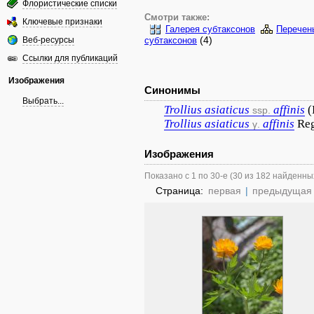
Флористические списки
Смотри также:
Ключевые признаки
Галерея субтаксонов
Перечен
(4)
Веб-ресурсы
субтаксонов
Ссылки для публикаций
Изображения
Синонимы
Выбрать...
Trollius
asiaticus
affinis
(
ssp.
Trollius
asiaticus
affinis
Re
γ.
Изображения
Показано с 1 по 30-е (30 из 182 найденны
Страница:
первая
|
предыдущая