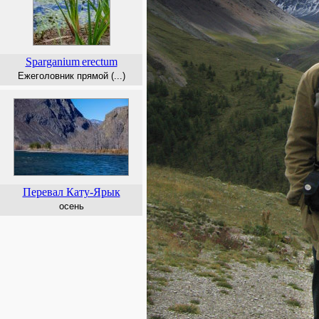
Sparganium
erectum
Ежеголовник прямой (...)
Перевал Кату-Ярык
осень