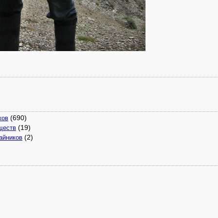
(690)
ков
(19)
ществ
(2)
айников