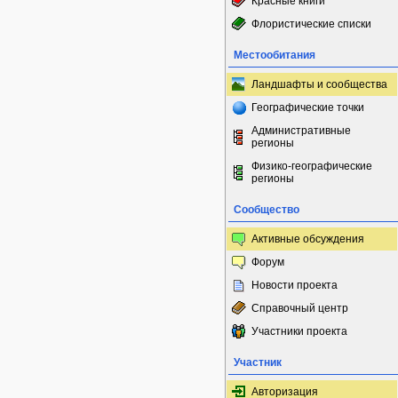
Красные книги
Флористические списки
Местообитания
Ландшафты и сообщества
Географические точки
Административные
регионы
Физико-географические
регионы
Сообщество
Активные обсуждения
Форум
Новости проекта
Справочный центр
Участники проекта
Участник
Авторизация