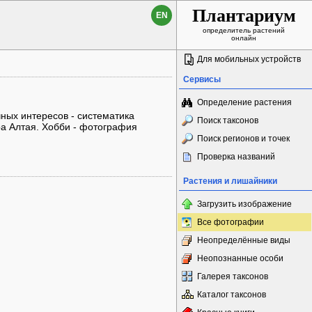
Плантариум
EN
определитель растений
онлайн
Для мобильных устройств
Сервисы
Определение растения
чных интересов - систематика
Поиск таксонов
ра Алтая. Хобби - фотография
Поиск регионов и точек
Проверка названий
Растения и лишайники
Загрузить изображение
Все фотографии
Неопределённые виды
Неопознанные особи
Галерея таксонов
Каталог таксонов