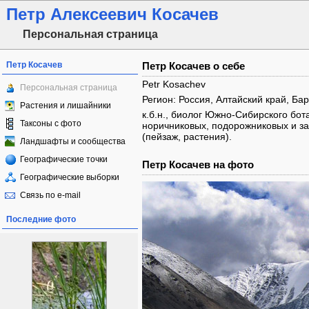
Петр Алексеевич Косачев
Персональная страница
Петр Косачев
Петр Косачев о себе
Petr Kosachev
Персональная страница
Регион: Россия, Алтайский край, Ба
Растения и лишайники
к.б.н., биолог Южно-Сибирского бот
Таксоны с фото
норичниковых, подорожниковых и за
(пейзаж, растения).
Ландшафты и сообщества
Географические точки
Петр Косачев на фото
Географические выборки
Связь по e-mail
Последние фото