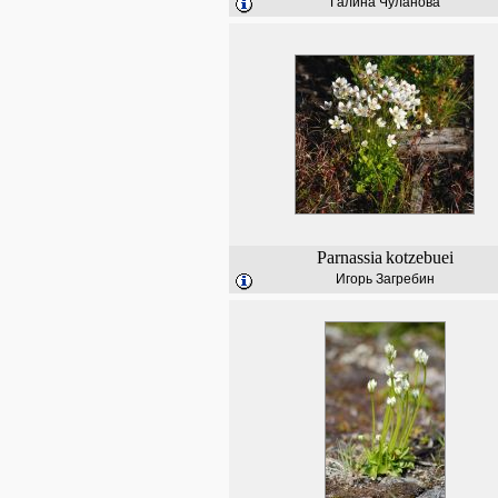
Галина Чуланова
Parnassia
kotzebuei
Игорь Загребин