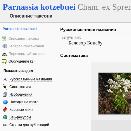
Parnassia
kotzebuei
Cham. ex Spre
Описание таксона
Parnassia kotzebuei
Русскоязычные названия
Научные:
Описание таксона
Белозор Коцебу
Галерея субтаксонов
Перечень субтаксонов
Систематика
Обсуждение (2)
Показать раздел
Русскоязычные названия
Систематика
Изображения
Находки на карте
Красные книги
Веб-ресурсы
Ссылки для публикаций