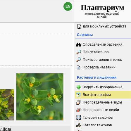
Плантариум
EN
определитель растений
онлайн
Для мобильных устройств
Сервисы
Определение растения
Поиск таксонов
Поиск регионов и точек
Проверка названий
Растения и лишайники
Загрузить изображение
Все фотографии
Неопределённые виды
Неопознанные особи
Галерея таксонов
Каталог таксонов
illosa