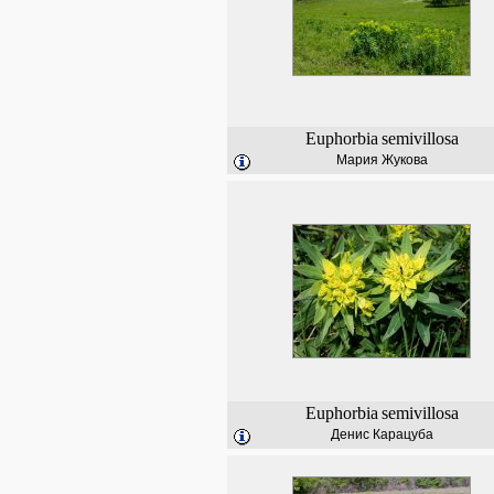
Euphorbia
semivillosa
Мария Жукова
Euphorbia
semivillosa
Денис Карацуба