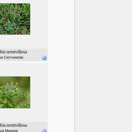
bia
semivillosa
а Скотникова
bia
semivillosa
ья Михеев