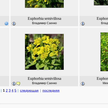
Euphorbia
semivillosa
Euphor
Владимир Саенко
Влад
Euphorbia
semivillosa
Euphor
Владимир Саенко
Мих
|
1
2
3
4
5
|
следующая
|
последняя