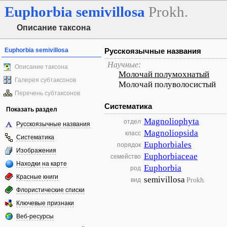
Euphorbia
semivillosa
Prokh.
Описание таксона
Euphorbia semivillosa
Русскоязычные названия
Научные:
Описание таксона
Молочай полумохнатый
Галерея субтаксонов
Молочай полуволосистый
Перечень субтаксонов
Систематика
Показать раздел
Magnoliophyta
отдел
Русскоязычные названия
Magnoliopsida
класс
Систематика
Euphorbiales
порядок
Изображения
Euphorbiaceae
семейство
Находки на карте
Euphorbia
род
Красные книги
semivillosa
Prokh.
вид
Флористические списки
Ключевые признаки
Веб-ресурсы