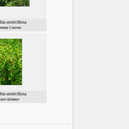
bia
semivillosa
имир Саенко
bia
semivillosa
аил Шовкун