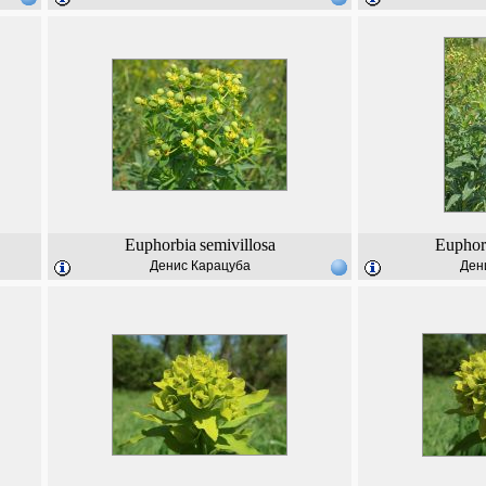
Euphorbia
semivillosa
Euphor
Денис Карацуба
Ден