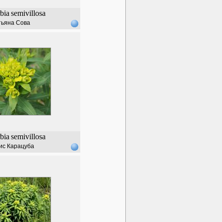
bia
semivillosa
тьяна Сова
bia
semivillosa
ис Карацуба