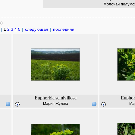
Молочай полумо
х)
|
1
2
3
4
5
|
следующая
|
последняя
Euphorbia
semivillosa
Euphor
Мария Жукова
Ма