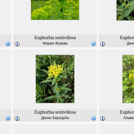
Euphorbia
semivillosa
Euphor
Мария Жукова
Ден
Euphorbia
semivillosa
Euphor
Денис Карацуба
Альви