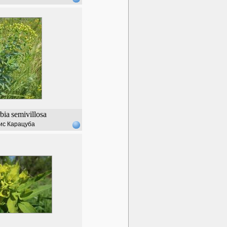
bia
semivillosa
ис Карацуба