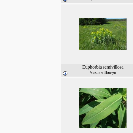
Euphorbia
semivillosa
Михаил Шовкун