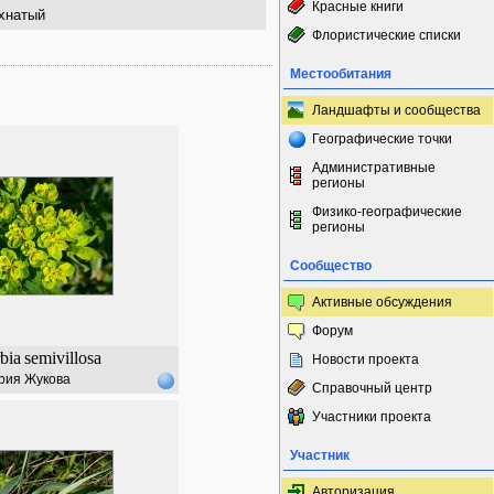
Красные книги
хнатый
Флористические списки
Местообитания
Ландшафты и сообщества
Географические точки
Административные
регионы
Физико-географические
регионы
Сообщество
Активные обсуждения
Форум
bia
semivillosa
Новости проекта
рия Жукова
Справочный центр
Участники проекта
Участник
Авторизация