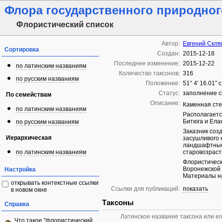
Флора государственного природног
Флористический список
Автор:
Евгений Скля
Сортировка
Создан:
2015-12-18
Последнее изменение:
2015-12-22
по латинским названиям
Количество таксонов:
316
по русским названиям
Положение:
51° 4′ 16.01″ с
Статус:
заполнение с
По семействам
Описание:
Каменная сте
по латинским названиям
Располагаетс
Битюга и Ела
по русским названиям
Заказник соз
Иерархическая
засушливого 
ландшафтные 
по латинским названиям
старовозраст
Флористическ
Воронежской 
Настройка
Материалы нау
открывать контекстные ссылки
Ссылки для публикаций:
показать
в новом окне
Таксоны
Справка
Латинское название таксона или ег
Что такое "флористический