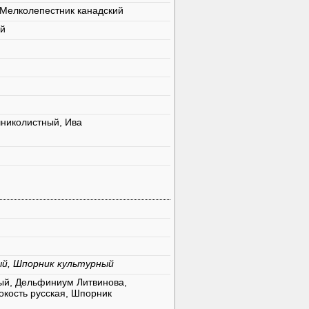
 Мелколепестник канадский
ый
николистный, Ива
ый, Шпорник культурный
ый, Дельфиниум Литвинова,
окость русская, Шпорник