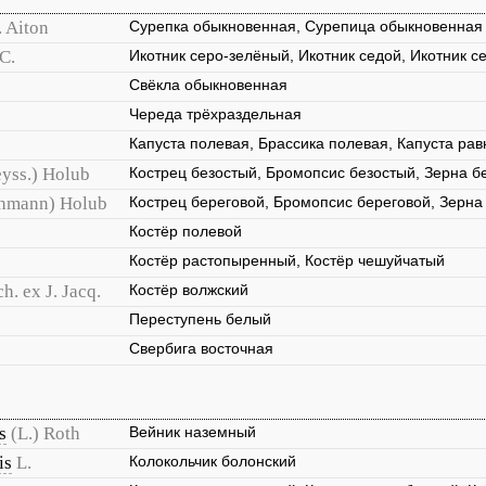
. Aiton
Сурепка обыкновенная, Сурепица обыкновенная
C.
Икотник серо-зелёный, Икотник седой, Икотник с
Свёкла обыкновенная
Череда трёхраздельная
Капуста полевая, Брассика полевая, Капуста ра
eyss.) Holub
Кострец безостый, Бромопсис безостый, Зерна бе
hmann) Holub
Кострец береговой, Бромопсис береговой, Зерна
Костёр полевой
Костёр растопыренный, Костёр чешуйчатый
ch. ex J. Jacq.
Костёр волжский
Переступень белый
Свербига восточная
s
(L.) Roth
Вейник наземный
is
L.
Колокольчик болонский