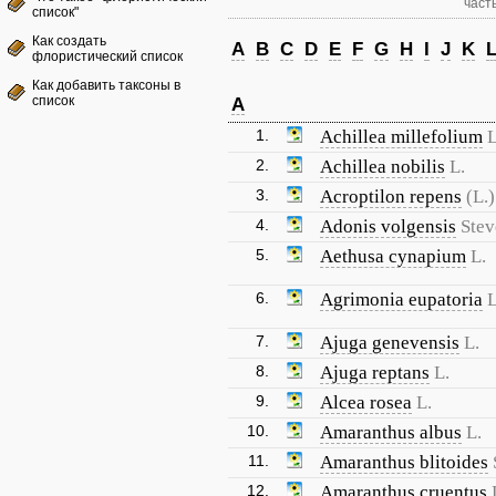
часть
список"
Как создать
A
B
C
D
E
F
G
H
I
J
K
флористический список
Как добавить таксоны в
список
A
1.
Achillea millefolium
L
2.
Achillea nobilis
L.
3.
Acroptilon repens
(L.
4.
Adonis volgensis
Stev
5.
Aethusa cynapium
L.
6.
Agrimonia eupatoria
L
7.
Ajuga genevensis
L.
8.
Ajuga reptans
L.
9.
Alcea rosea
L.
10.
Amaranthus albus
L.
11.
Amaranthus blitoides
12.
Amaranthus cruentus