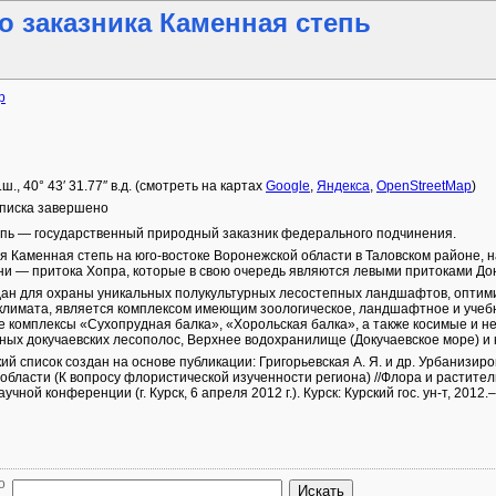
о заказника Каменная степь
р
.ш.
,
40° 43′ 31.77″ в.д.
(смотреть на картах
Google
,
Яндекса
,
OpenStreetMap
)
писка завершено
пь — государственный природный заказник федерального подчинения.
я Каменная степь на юго-востоке Воронежской области в Таловском районе, 
ни — притока Хопра, которые в свою очередь являются левыми притоками До
дан для охраны уникальных полукультурных лесостепных ландшафтов, оптим
климата, является комплексом имеющим зоологическое, ландшафтное и учебн
комплексы «Сухопрудная балка», «Хорольская балка», а также косимые и н
ных докучаевских лесополос, Верхнее водохранилище (Докучаевское море) и 
ий список создан на основе публикации: Григорьевская А. Я. и др. Урбанизи
области (К вопросу флористической изученности региона) //Флора и растите
чной конференции (г. Курск, 6 апреля 2012 г.). Курск: Курский гос. ун-т, 2012.–1
о