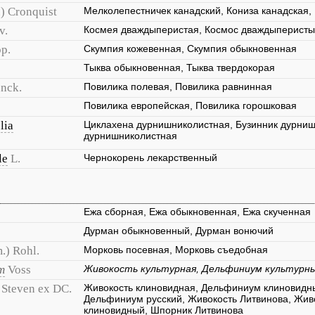
.) Cronquist
Мелколепестничек канадский, Кониза канадская,
v.
Космея дваждыперистая, Космос дваждыперист
p.
Скумпия кожевенная, Скумпия обыкновенная
Тыква обыкновенная, Тыква твердокорая
nck.
Повилика полевая, Повилика равнинная
Повилика европейская, Повилика горошковая
lia
Циклахена дурнишниколистная, Бузинник дурниш
дурнишниколистная
le
L.
Чернокорень лекарственный
Ежа сборная, Ежа обыкновенная, Ежа скученная
Дурман обыкновенный, Дурман вонючий
.) Rohl.
Морковь посевная, Морковь съедобная
m
Voss
Живокость культурная, Дельфиниум культурн
Steven ex DC.
Живокость клиновидная, Дельфиниум клиновидн
Дельфиниум русский, Живокость Литвинова, Жив
клиновидный, Шпорник Литвинова