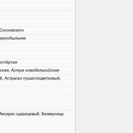
Сосновского
чернобыльник
остёртая
ская, Астра новобельгийская
й, Астрагал пушистоцветковый,
Аксирис щирицевый, Безвкусица