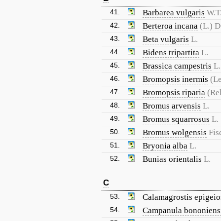
41.
Barbarea vulgaris
W.T
42.
Berteroa incana
(L.) D
43.
Beta vulgaris
L.
44.
Bidens tripartita
L.
45.
Brassica campestris
L.
46.
Bromopsis inermis
(L
47.
Bromopsis riparia
(Re
48.
Bromus arvensis
L.
49.
Bromus squarrosus
L.
50.
Bromus wolgensis
Fis
51.
Bryonia alba
L.
52.
Bunias orientalis
L.
C
53.
Calamagrostis epigeio
54.
Campanula bononiens