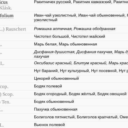
icus
Ракитничек русский, Ракитник кавказский, Ракитни
Klásk.
folium
Иван-чай узколистный, Иван-чай обыкновенный,
узколистный
L.) Rauschert
Ромашка аптечная, Ромашка ободранная
Чистотел большой, Чистотел майский
.
Марь белая, Марь обыкновенная
.
Дисфания душистая, Дисфания пахучая, Марь 
пахучая
L.
Оксибазис красный, Блитум красный, Марь кра
Нут бараний, Нут культурный, Нут посевной, Нут
Цикорий обыкновенный
Scop.
Бодяк полевой
) Scop.
Бодяк огородный, Бодяк жёлтый, Бодяк овощной
) Ten.
Бодяк обыкновенный
L.
Пахучка обыкновенная
Болиголов пятнистый, Болиголов крапчатый, Оме
L.
Вьюнок полевой