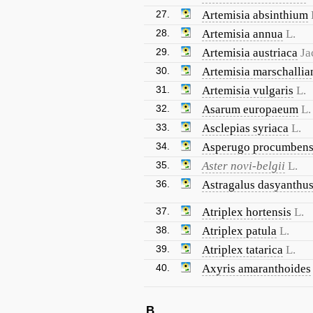
27.
Artemisia absinthium
28.
Artemisia annua
L.
29.
Artemisia austriaca
Ja
30.
Artemisia marschallia
31.
Artemisia vulgaris
L.
32.
Asarum europaeum
L.
33.
Asclepias syriaca
L.
34.
Asperugo procumben
35.
Aster novi-belgii
L.
36.
Astragalus dasyanthu
37.
Atriplex hortensis
L.
38.
Atriplex patula
L.
39.
Atriplex tatarica
L.
40.
Axyris amaranthoides
B