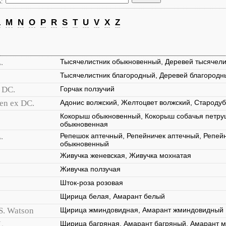
:
L
M
N
O
P
R
S
T
U
V
X
Z
.
Тысячелистник обыкновенный, Деревей тысячели
Тысячелистник благородный, Деревей благородн
) DC.
Горчак ползучий
en ex DC.
Адонис волжский, Желтоцвет волжский, Стародуб
Кокорыш обыкновенный, Кокорыш собачья петру
обыкновенная
.
Репешок аптечный, Репейничек аптечный, Репей
обыкновенный
Живучка женевская, Живучка мохнатая
Живучка ползучая
Шток-роза розовая
Щирица белая, Амарант белый
S. Watson
Щирица жминдовидная, Амарант жминдовидный
L.
Щирица багряная, Амарант багряный, Амарант м