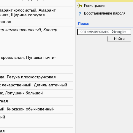
Регистрация
марант колосистый, Амарант
Восстановление пароля
нная, Щирица согнутая
занная
Поиск
ер земляниконосный, Клевер
й
 кровельная, Пупавка почти-
да, Резуха плоскостручковая
к лекарственный, Дягиль аптечный
ик, Лопушник большой
тная
ый, Кирказон обыкновенный
кий
лая