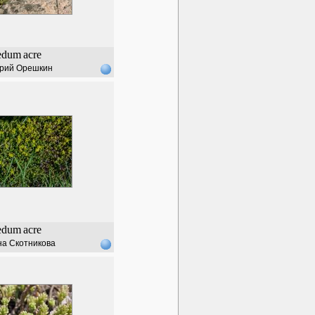
edum
acre
рий Орешкин
edum
acre
а Скотникова