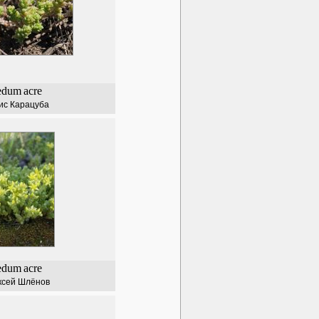
edum
acre
ис Карацуба
edum
acre
ксей Шлёнов