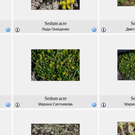
Sedum
acre
S
Лида Онищенко
Дмит
Sedum
acre
S
Марина Скотникова
Марин