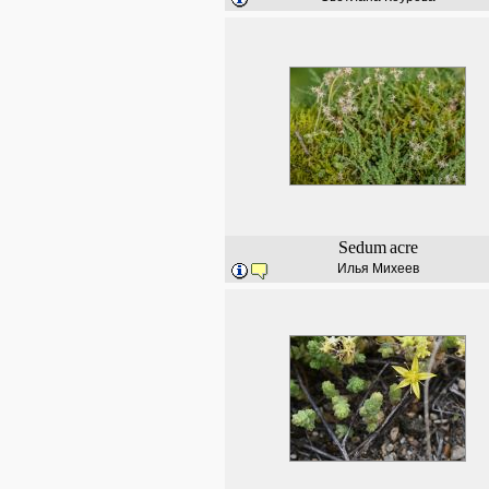
Sedum
acre
Илья Михеев