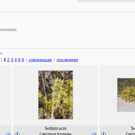
точнике.
х)
|
1
2
3
4
5
6
|
следующая
|
последняя
Sedum
acre
S
Светлана Коурова
Свет