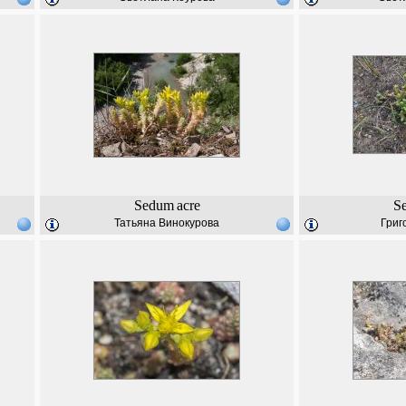
Sedum
acre
S
Татьяна Винокурова
Григ