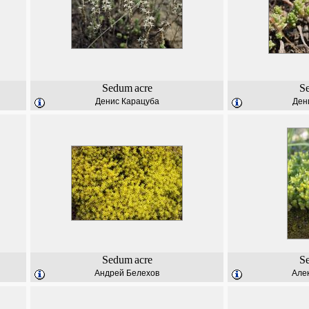
Sedum
acre
S
Денис Карацуба
Ден
Sedum
acre
S
Андрей Белехов
Але