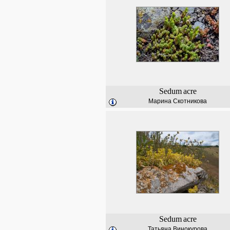
Sedum
acre
Марина Скотникова
Sedum
acre
Татьяна Винокурова