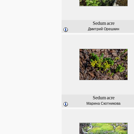
Sedum
acre
Дмитрий Орешкин
Sedum
acre
Марина Скотникова