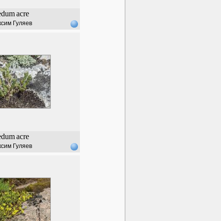
edum
acre
сим Гуляев
edum
acre
сим Гуляев