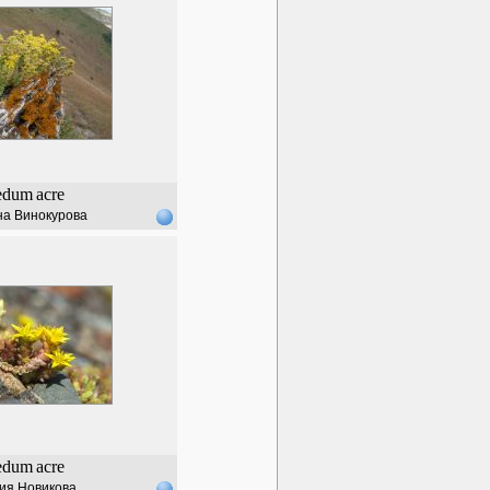
edum
acre
на Винокурова
edum
acre
ия Новикова