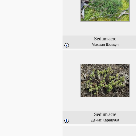
Sedum
acre
Михаил Шовкун
Sedum
acre
Денис Карацуба