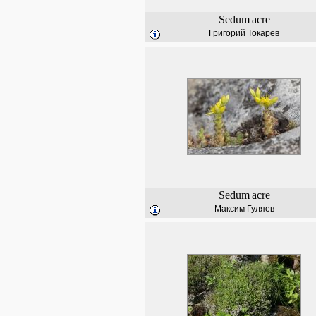
Sedum
acre
Григорий Токарев
Sedum
acre
Максим Гуляев