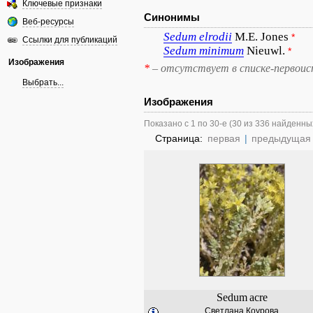
Ключевые признаки
Синонимы
Веб-ресурсы
Sedum
elrodii
M.E. Jones
*
Ссылки для публикаций
Sedum
minimum
Nieuwl.
*
Изображения
*
– отсутствует в списке-первоис
Выбрать...
Изображения
Показано с 1 по 30-е (30 из 336 найденны
Страница:
первая
|
предыдущая
Sedum
acre
Светлана Коурова