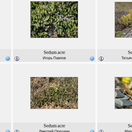
Sedum
acre
S
Игорь Павлов
Татья
Sedum
acre
S
Дмитрий Орешкин
Мар