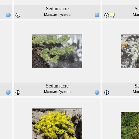
Sedum
acre
S
Максим Гуляев
Мак
Sedum
acre
S
Максим Гуляев
Мак