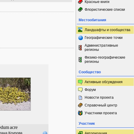
Красные книги
Флористические списки
Местообитания
Ландшафты и сообщества
Географические точки
Административные
регионы
Физико-географические
регионы
Сообщество
Активные обсуждения
Форум
Новости проекта
Справочный центр
Участники проекта
Участник
edum
acre
лана Коурова
Авторизация