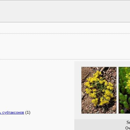
(1)
ь субтаксонов
S
Оч