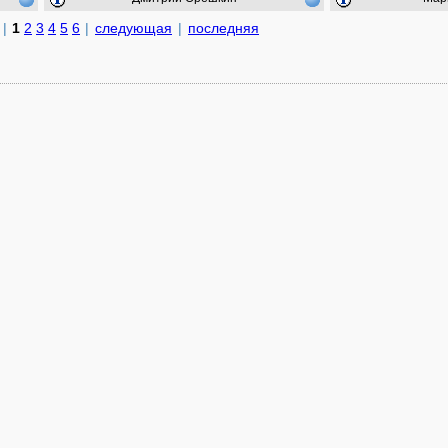
|
1
2
3
4
5
6
|
следующая
|
последняя