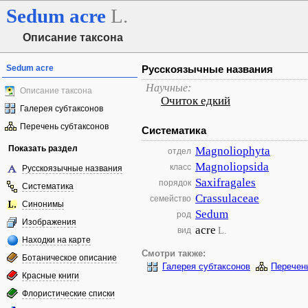
Sedum
acre
L.
Описание таксона
Sedum acre
Русскоязычные названия
Научные:
Описание таксона
Очиток едкий
Галерея субтаксонов
Перечень субтаксонов
Систематика
Показать раздел
Magnoliophyta
отдел
Magnoliopsida
класс
Русскоязычные названия
Saxifragales
порядок
Систематика
Crassulaceae
семейство
Синонимы
Sedum
род
Изображения
acre
L.
вид
Находки на карте
Смотри также:
Ботаническое описание
Галерея субтаксонов
Перечен
Красные книги
Флористические списки