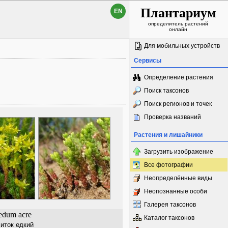
Плантариум
EN
определитель растений
онлайн
Для мобильных устройств
Сервисы
Определение растения
Поиск таксонов
Поиск регионов и точек
Проверка названий
Растения и лишайники
Загрузить изображение
Все фотографии
Неопределённые виды
Неопознанные особи
Галерея таксонов
edum acre
Каталог таксонов
иток едкий