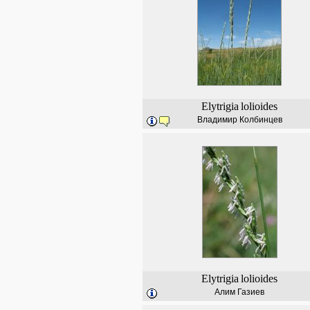
Elytrigia
lolioides
Владимир Колбинцев
Elytrigia
lolioides
Алим Газиев