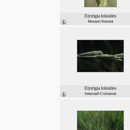
Elytrigia
lolioides
Михаил Князев
Elytrigia
lolioides
Николай Степанов