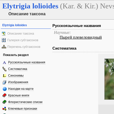
Elytrigia
lolioides
(Kar. & Kir.) Nev
Описание таксона
Elytrigia lolioides
Русскоязычные названия
Научные:
Описание таксона
Пырей плевеловидный
Галерея субтаксонов
Перечень субтаксонов
Систематика
Показать раздел
Русскоязычные названия
Систематика
Синонимы
Изображения
Находки на карте
Красные книги
Флористические списки
Ключевые признаки