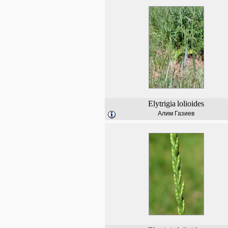
Elytrigia
lolioides
Алим Газиев