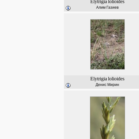
Elytrigia
lolioides
Алим Газиев
Elytrigia
lolioides
Денис Мирин