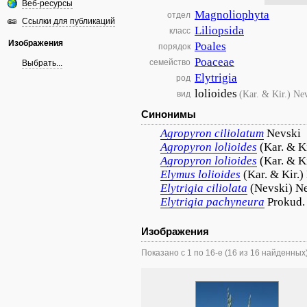
Веб-ресурсы
Magnoliophyta
отдел
Ссылки для публикаций
Liliopsida
класс
Изображения
Poales
порядок
Poaceae
семейство
Выбрать...
Elytrigia
род
lolioides
(Kar. & Kir.) Ne
вид
Синонимы
Agropyron
ciliolatum
Nevski
Agropyron
lolioides
(Kar. & K
Agropyron
lolioides
(Kar. & K
Elymus
lolioides
(Kar. & Kir.)
Elytrigia
ciliolata
(Nevski) N
Elytrigia
pachyneura
Prokud.
Изображения
Показано с 1 по 16-е (16 из 16 найденных