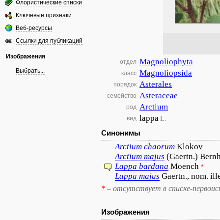
Флористические списки
Ключевые признаки
Веб-ресурсы
Ссылки для публикаций
Изображения
Magnoliophyta
отдел
Выбрать...
Magnoliopsida
класс
Asterales
порядок
Asteraceae
семейство
Arctium
род
lappa
L.
вид
Синонимы
Arctium
chaorum
Klokov
Arctium
majus
(Gaertn.) Bernh.
Lappa
bardana
Moench
*
Lappa
majus
Gaertn., nom. ill
*
– отсутствует в списке-первоис
Изображения