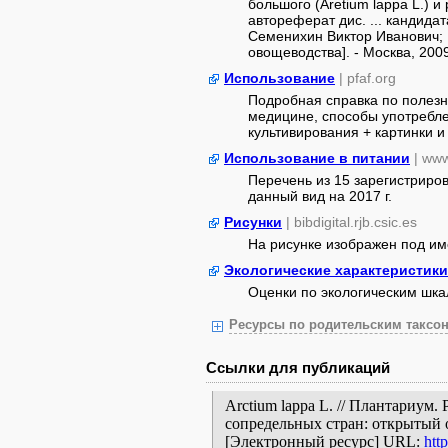
большого (Aretium lappa L.) и
автореферат дис. ... кандидат
Семенихин Виктор Иванович; [
овощеводства]. - Москва, 2009.
Использование
| pfaf.org
Подробная справка по полезн
медицине, способы употребле
культивирования + картинки и 
Использование в питании
| ww
Перечень из 15 зарегистриро
данный вид на 2017 г.
Рисунки
| bibdigital.rjb.csic.es
На рисунке изображен под имен
Экологические характеристики
Оценки по экологическим шк
Ресурсы по родительским таксон
Ссылки для публикаций
Arctium lappa L. // Плантариум
сопредельных стран: открытый 
[Электронный ресурс] URL:
htt