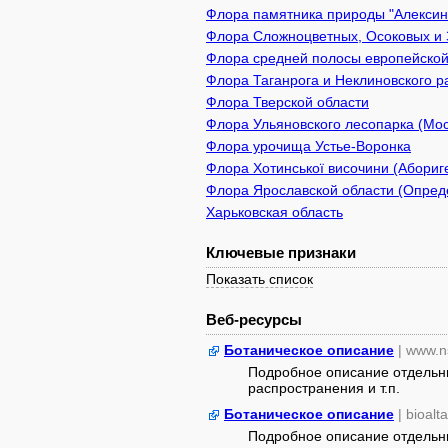
Флора памятника природы "Алексин 
Флора Сложноцветных, Осоковых и 
Флора средней полосы европейской
Флора Таганрога и Неклиновского р
Флора Тверской области
Флора Ульяновского лесопарка (Мос
Флора урочища Устье-Воронка
Флора Хотинської височини (Абориге
Флора Ярославской области (Опреде
Харьковская область
Ключевые признаки
Показать список
Веб-ресурсы
Ботаническое описание
| www.n
Подробное описание отдельны
распространения и т.п.
Ботаническое описание
| bioalt
Подробное описание отдельны