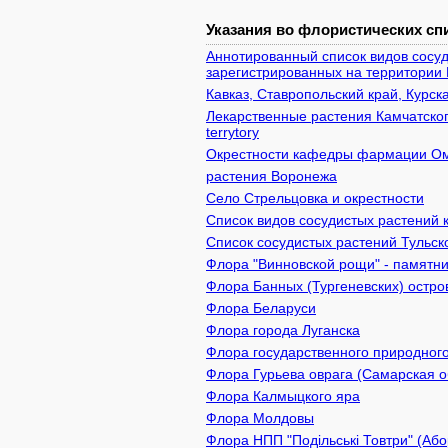
Указания во флористических спи
Аннотированный список видов сосуд
зарегистрированных на территории 
Кавказ, Ставропольский край, Курск
Лекарственные растения Камчатского 
terrytory
Окрестности кафедры фармации 
растения Воронежа
Село Стрельцовка и окрестности
Список видов сосудистых растений 
Список сосудистых растений Тульск
Флора "Винновской рощи" - памятник
Флора Банных (Тургеневских) остро
Флора Беларуси
Флора города Луганска
Флора государственного природного
Флора Гурьева оврага (Самарская о
Флора Калмыцкого яра
Флора Молдовы
Флора НПП "Подільські Товтри" (Або