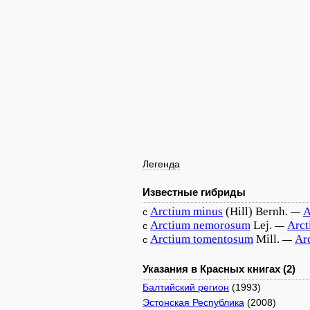
Легенда
Известные гибриды
Arctium
minus
(Hill) Bernh.
A
с
—
Arctium
nemorosum
Lej.
Arc
с
—
Arctium
tomentosum
Mill.
Ar
с
—
Указания в Красных книгах (2)
Балтийский регион
(1993)
Эстонская Республика
(2008)