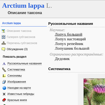
Arctium
lappa
L.
Описание таксона
Arctium lappa
Русскоязычные названия
Научные:
Описание таксона
Лопух большой
Галерея субтаксонов
Лопух настоящий
Перечень субтаксонов
Лопух репейник
Лопушник большой
Обсуждение (3)
Ограниченно распространённые:
Показать раздел
Дедовик
Русскоязычные названия
Систематика
Систематика
Синонимы
Изображения
Находки на карте
Известные гибриды
Красные книги