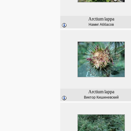
Arctium
lappa
Намиг Аббасов
Arctium
lappa
Виктор Кишиневский