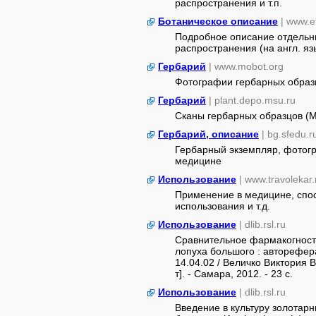
распространения и т.п.
Ботаническое описание
| www.e
Подробное описание отдельны
распространения (на англ. яз
Гербарий
| www.mobot.org
Фотографии гербарных образ
Гербарий
| plant.depo.msu.ru
Сканы гербарных образцов (
Гербарий, описание
| bg.sfedu.r
Гербарный экземпляр, фотогр
медицине
Использование
| www.travolekar.
Применение в медицине, спос
использования и т.д.
Использование
| dlib.rsl.ru
Сравнительное фармакогност
лопуха большого : авторефера
14.04.02 / Величко Виктория 
т]. - Самара, 2012. - 23 с.
Использование
| dlib.rsl.ru
Введение в культуру золотарни