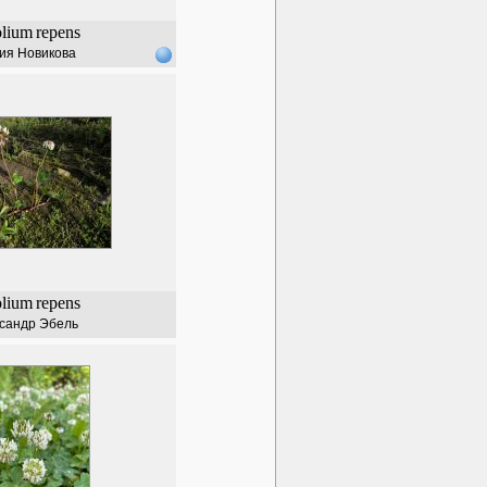
olium
repens
ия Новикова
olium
repens
сандр Эбель