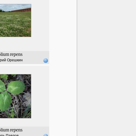
olium
repens
рий Орешкин
olium
repens
орь Павлов