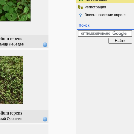
Регистрация
Восстановление пароля
Поиск
olium
repens
андр Лебедев
olium
repens
рий Орешкин