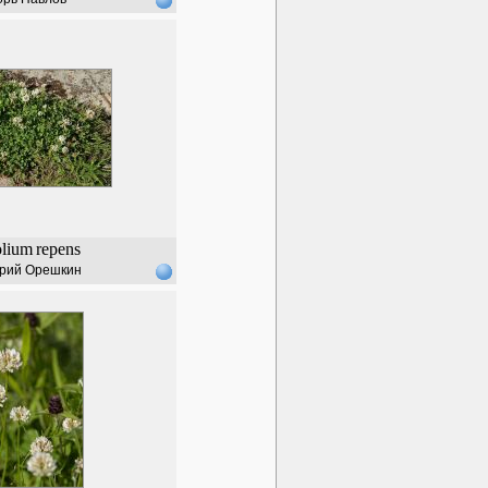
olium
repens
рий Орешкин