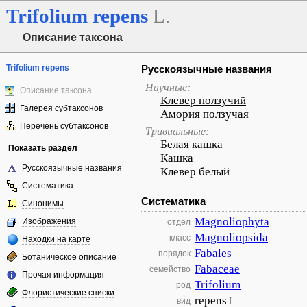
Trifolium
repens
L.
Описание таксона
Trifolium repens
Русскоязычные названия
Научные:
Описание таксона
Клевер ползучий
Галерея субтаксонов
Амория ползучая
Перечень субтаксонов
Тривиальные:
Белая кашка
Показать раздел
Кашка
Русскоязычные названия
Клевер белый
Систематика
Систематика
Синонимы
Magnoliophyta
Изображения
отдел
Magnoliopsida
класс
Находки на карте
Fabales
порядок
Ботаническое описание
Fabaceae
семейство
Прочая информация
Trifolium
род
Флористические списки
repens
L.
вид