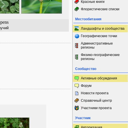
Красные книги
Флористические списки
Местообитания
epens
зучий
Ландшафты и сообщества
Географические точки
Административные
регионы
Физико-географические
регионы
Сообщество
Активные обсуждения
Форум
Новости проекта
Справочный центр
Участники проекта
Участник
Авторизация