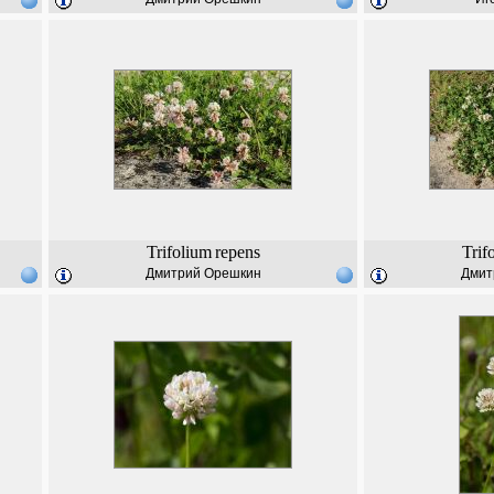
Trifolium
repens
Trif
Дмитрий Орешкин
Дмит