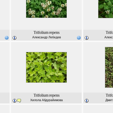
Trifolium
repens
Trif
Александр Лебедев
Алекс
Trifolium
repens
Trif
Хилола Абдурайимова
Дмит