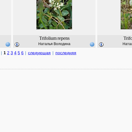
Trifolium
repens
Trif
Наталья Володина
Ната
|
1
2
3
4
5
6
|
следующая
|
последняя