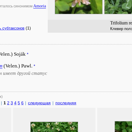
Amoria
читалось синонимом
Trifolium r
(1)
ь субтаксонов
Клевер пол
Velen.) Soják
*
m
(Velen.) Pawl.
*
он имеет другой статус
х)
|
1
2
3
4
5
6
|
следующая
|
последняя