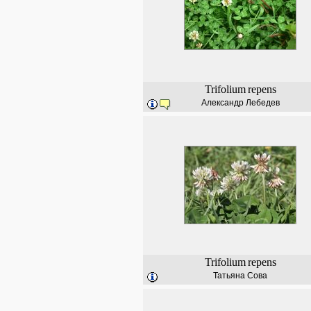
Trifolium
repens
Александр Лебедев
Trifolium
repens
Татьяна Сова