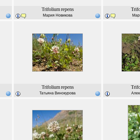
Trifolium
repens
Trif
Мария Новикова
Мар
Trifolium
repens
Trif
Татьяна Винокурова
Алек