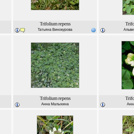
Trifolium
repens
Trif
Татьяна Винокурова
Альви
Trifolium
repens
Trif
Анна Малыхина
Анн