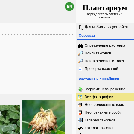
Плантариум
EN
определитель растений
онлайн
Для мобильных устройств
Сервисы
Определение растения
Поиск таксонов
Поиск регионов и точек
Проверка названий
Растения и лишайники
Загрузить изображение
Все фотографии
Неопределённые виды
Неопознанные особи
Галерея таксонов
Каталог таксонов