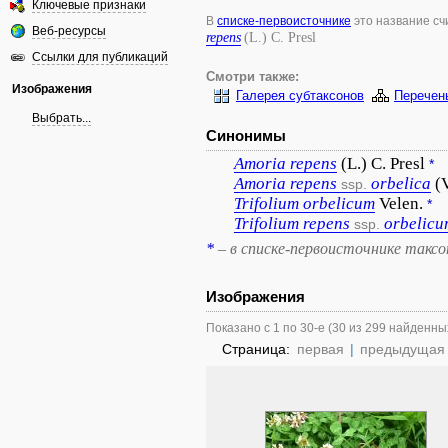
Ключевые признаки
В
списке-первоисточнике
это название с
Веб-ресурсы
repens
(L.) C. Presl
Ссылки для публикаций
Смотри также:
Изображения
Галерея субтаксонов
Перечен
Выбрать...
Синонимы
Amoria
repens
(L.) C. Presl
*
Amoria
repens
orbelica
(
ssp.
Trifolium
orbelicum
Velen.
*
Trifolium
repens
orbelicu
ssp.
*
– в списке-первоисточнике такс
Изображения
Показано с 1 по 30-е (30 из 299 найденны
Страница:
первая
|
предыдущая