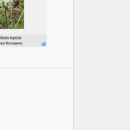
olium
repens
лья Володина