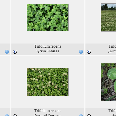
Trifolium
repens
Trif
Тулкин Тиллаев
Дмит
Trifolium
repens
Trif
Дмитрий Орешкин
Иг