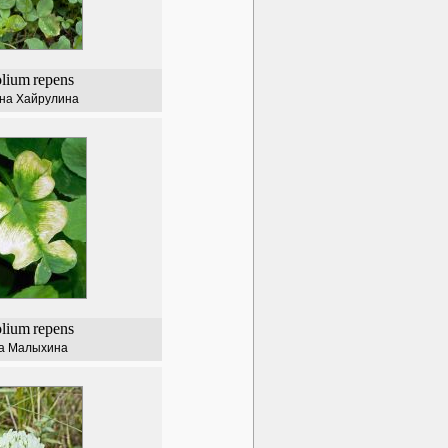
olium
repens
на Хайрулина
olium
repens
а Малыхина