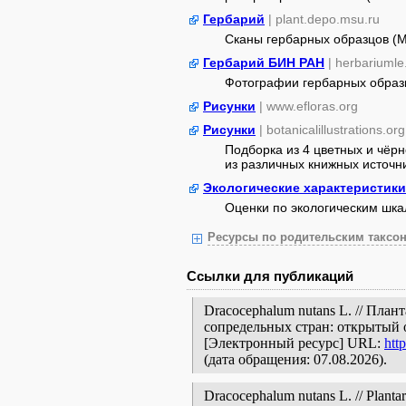
Гербарий
| plant.depo.msu.ru
Сканы гербарных образцов (
Гербарий БИН РАН
| herbariumle
Фотографии гербарных образ
Рисунки
| www.efloras.org
Рисунки
| botanicalillustrations.org
Подборка из 4 цветных и чёр
из различных книжных источник
Экологические характеристики
Оценки по экологическим шк
Ресурсы по родительским таксон
Ссылки для публикаций
Dracocephalum nutans L. // Пла
сопредельных стран: открытый 
[Электронный ресурс] URL:
htt
(дата обращения: 07.08.2026).
Dracocephalum nutans L. // Plantar