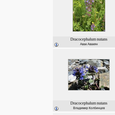
Dracocephalum
nutans
Авак Авакян
Dracocephalum
nutans
Владимир Колбинцев