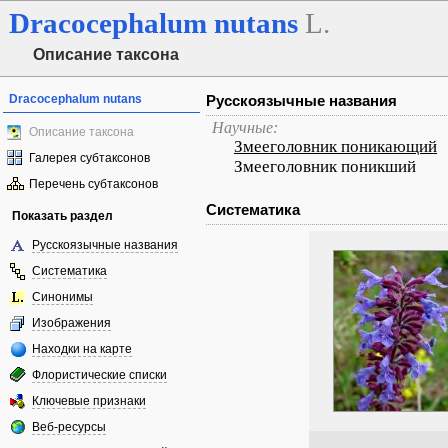
Dracocephalum
nutans
L.
Описание таксона
Dracocephalum nutans
Русскоязычные названия
Научные:
Описание таксона
Змееголовник поникающий
Галерея субтаксонов
Змееголовник поникший
Перечень субтаксонов
Систематика
Показать раздел
Русскоязычные названия
Систематика
Синонимы
Изображения
Находки на карте
Флористические списки
Ключевые признаки
Веб-ресурсы