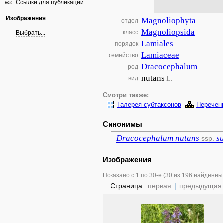
Ссылки для публикаций
Изображения
Magnoliophyta
отдел
Magnoliopsida
класс
Выбрать...
Lamiales
порядок
Lamiaceae
семейство
Dracocephalum
род
nutans
L.
вид
Смотри также:
Галерея субтаксонов
Перечен
Синонимы
Dracocephalum
nutans
s
ssp.
Изображения
Показано с 1 по 30-е (30 из 196 найденны
Страница:
первая
|
предыдущая