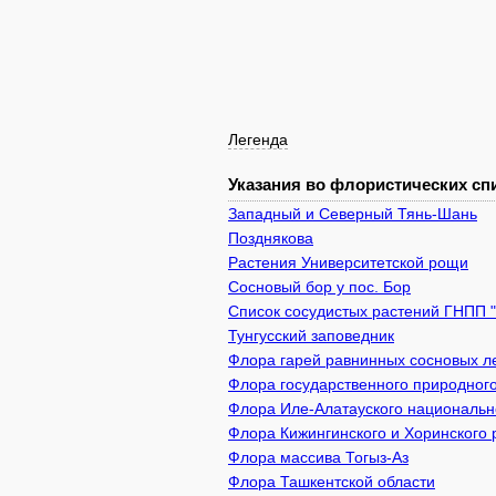
Легенда
Указания во флористических спи
Западный и Северный Тянь-Шань
Позднякова
Растения Университетской рощи
Сосновый бор у пос. Бор
Список сосудистых растений ГНПП 
Тунгусский заповедник
Флора гарей равнинных сосновых л
Флора государственного природного
Флора Иле-Алатауского национально
Флора Кижингинского и Хоринского 
Флора массива Тогыз-Аз
Флора Ташкентской области