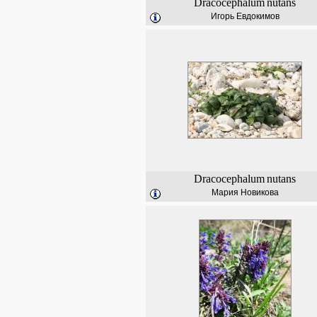
Dracocephalum
nutans
Игорь Евдокимов
Dracocephalum
nutans
Мария Новикова