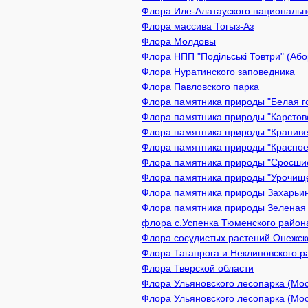
Флора Иле-Алатауского национально
Флора массива Тогыз-Аз
Флора Молдовы
Флора НПП "Подільські Товтри" (Або
Флора Нуратинского заповедника
Флора Павловского парка
Флора памятника природы "Белая го
Флора памятника природы "Карстово
Флора памятника природы "Крапивен
Флора памятника природы "Красное 
Флора памятника природы "Сросшиес
Флора памятника природы "Урочище 
Флора памятника природы Захарьинс
Флора памятника природы Зеленая з
флора с.Успенка Тюменского район
Флора сосудистых растений Онежско
Флора Таганрога и Неклиновского р
Флора Тверской области
Флора Ульяновского лесопарка (Мос
Флора Ульяновского лесопарка (Мо