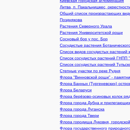
Киевcкая городская агломерация
Литва, п. Пакальнишкес, окрестнос
Общий список произрастающих видов
Позднякова
Растения Северного Урала
Растения Университетской рощи
Сосновый бор у пос. Бор
Сосудистые растения Ботаническог
Список видов сосудистых растений 
Список сосудистых растений ГНПП 
Список сосудистых растений Тульск
Степные участки по реке Рудня
Флора "Винновской рощи" - памятник
Флора Банных (Тургеневских) остро
Флора Беларуси
Флора берёзово-осиновых колок ря
Флора города Дубна и прилегающих
Флора города Луганска
Флора города Твери
Флора городища Луковня, городской
Флора государственного природного