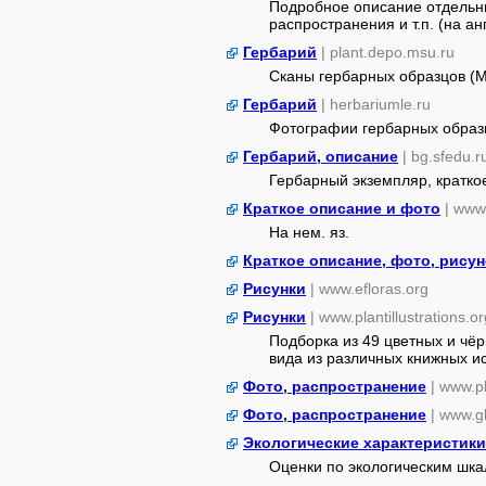
Подробное описание отдельны
распространения и т.п. (на ан
Гербарий
| plant.depo.msu.ru
Сканы гербарных образцов (
Гербарий
| herbariumle.ru
Фотографии гербарных образ
Гербарий, описание
| bg.sfedu.r
Гербарный экземпляр, кратко
Краткое описание и фото
| www.
На нем. яз.
Краткое описание, фото, рисун
Рисунки
| www.efloras.org
Рисунки
| www.plantillustrations.or
Подборка из 49 цветных и чё
вида из различных книжных ист
Фото, распространение
| www.p
Фото, распространение
| www.gb
Экологические характеристики
Оценки по экологическим шк