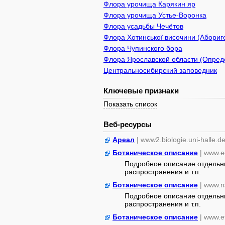
Флора урочища Карякин яр
Флора урочища Устье-Воронка
Флора усадьбы Чечётов
Флора Хотинської височини (Абориге
Флора Чупинского бора
Флора Ярославской области (Опреде
Центральносибирский заповедник
Ключевые признаки
Показать список
Веб-ресурсы
Ареал
| www2.biologie.uni-halle.d
Ботаническое описание
| www.e
Подробное описание отдельны
распространения и т.п.
Ботаническое описание
| www.n
Подробное описание отдельны
распространения и т.п.
Ботаническое описание
| www.e