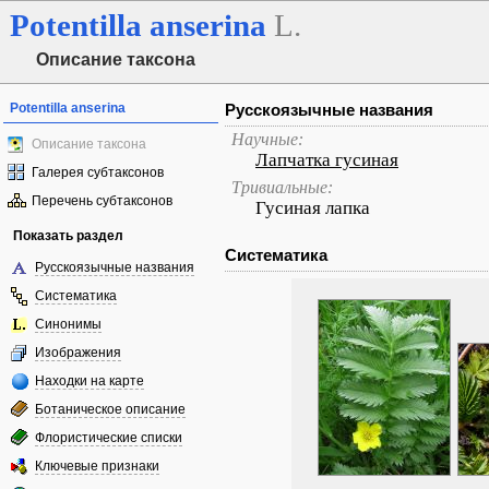
Potentilla
anserina
L.
Описание таксона
Potentilla anserina
Русскоязычные названия
Научные:
Описание таксона
Лапчатка гусиная
Галерея субтаксонов
Тривиальные:
Перечень субтаксонов
Гусиная лапка
Показать раздел
Систематика
Русскоязычные названия
Систематика
Синонимы
Изображения
Находки на карте
Ботаническое описание
Флористические списки
Ключевые признаки