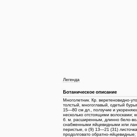
Легенда
Ботаническое описание
Многолетник. Кр. веретеновидно-ут
толстый, многоглавый, одетый бурыми
15—80 см дл., ползучие и укореня
несколько отстоящими волосками; ко
б. м. расширенным, длинно бело-вол
снабженными яйцевидными или лан
перистые, о (9) 13—21 (31) листочка
продолговато обратно-яйцевидные; 