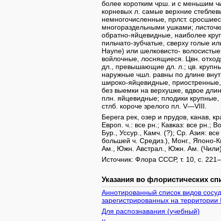
более коротким чрш. и с меньшим чи
корневых л. самые верхние стеблев
немногочисленные, прлст. сросшие
многораздельными ушками; листочк
обратно-яйцевидные, наиболее круп
пильчато-зубчатые, сверху голые или
Hayne) или шелковисто- волосистые (
войлочные, лоснящиеся. Цвн. отходя
дл., превышающие дл. л.; цв. крупн
наружные чшл. равны по длине вну
широко-яйцевидные, приостренные,
без выемки на верхушке, вдвое длин
плн. яйцевидные; плодики крупные,
стлб. короче зрелого пл. V—VIII.
Берега рек, озер и прудов, канав, к
Европ. ч.: все рн.; Кавказ: все рн.; В
Бур., Уссур., Камч. (?); Ср. Азия: в
большей ч. Средиз.), Монг., Японо-Ки
Ам., Южн. Австрал., Южн. Ам. (Чили
Источник: Флора СССР, т. 10, с. 221
Указания во флористических спи
Аннотированный список видов сосуд
зарегистрированных на территории 
Для распознавания (учебный)