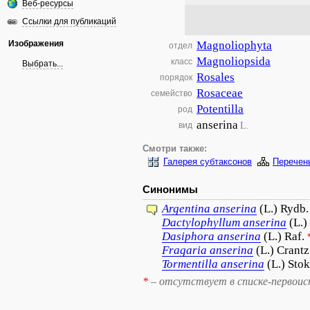
Веб-ресурсы
Ссылки для публикаций
Изображения
Magnoliophyta
отдел
Magnoliopsida
класс
Выбрать...
Rosales
порядок
Rosaceae
семейство
Potentilla
род
anserina
L.
вид
Смотри также:
Галерея субтаксонов
Перечен
Синонимы
Argentina
anserina
(L.) Rydb.
Dactylophyllum
anserina
(L.)
Dasiphora
anserina
(L.) Raf.
Fragaria
anserina
(L.) Crantz
Tormentilla
anserina
(L.) Sto
*
– отсутствует в списке-первоис