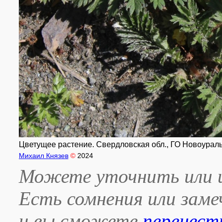
Цветущее растение. Свердловская обл., ГО Новоуральск,
Михаил Князев
©
2024
Можете уточнить или и
Есть сомнения или зам
и вы сможете
перенест