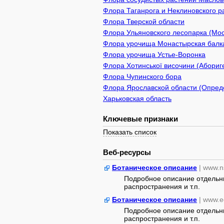
Флора Таганрога и Неклиновского р
Флора Тверской области
Флора Ульяновского лесопарка (Мос
Флора урочища Монастырская балк
Флора урочища Устье-Воронка
Флора Хотинської височини (Абориге
Флора Чупинского бора
Флора Ярославской области (Опреде
Харьковская область
Ключевые признаки
Показать список
Веб-ресурсы
Ботаническое описание
| www.n
Подробное описание отдельны
распространения и т.п.
Ботаническое описание
| www.e
Подробное описание отдельны
распространения и т.п.