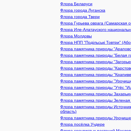
Флора Беларуси
Флора города Луганска
Флора города Твери
Флора Гурьева оврага (Самарская о
Флора Иле-Алатауского национально
Флора Молдовы
Флора НПП "Подільські Товтри" (Або
Флора памятника природы "Араповск
Флора памятника природы "Белая го
Флора памятника природы "Загорьев
Флора памятника природы "Карстово
Флора памятника природы "Крапивен
Флора памятника природы "Урочище 
Флора памятника природы "Утёс "Иш
Флора памятника природы Захарьинс
Флора памятника природы Зеленая з
Флора памятника природы Источник
область)
Флора памятника природы Урочище 
Флора посёлка Учдере
Флора сосудистых растений Масловс