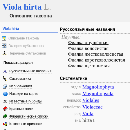
Viola
hirta
L.
Описание таксона
Viola hirta
Русскоязычные названия
Научные:
Описание таксона
Фиалка опушённая
Галерея субтаксонов
Фиалка волосистая
Перечень субтаксонов
Фиалка жёстковолосистая
Фиалка коротковолосистая
Показать раздел
Фиалка щетинистая
Русскоязычные названия
Систематика
Систематика
Изображения
Magnoliophyta
отдел
Magnoliopsida
Находки на карте
класс
Violales
порядок
Известные гибриды
Violaceae
семейство
Красные книги
Viola
род
Флористические списки
hirta
L.
вид
Ключевые признаки