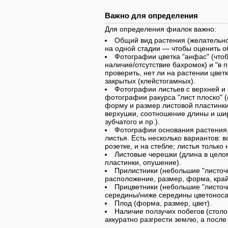
Важно для определения
Для определения фиалок важно:
Общий вид растения (желательно
на одной стадии — чтобы оценить о
Фотографии цветка "анфас" (что
наличие/отсутствие бахромок) и "в 
проверить, нет ли на растении цвет
закрытых (клейстогамных).
Фотографии листьев с верхней и 
фотографии ракурса "лист плоско" (
форму и размер листовой пластинки
верхушки, соотношение длины и шири
зубчатого и пр.).
Фотографии основания растения,
листья. Есть несколько вариантов: 
розетке, и на стебле; листья только 
Листовые черешки (длина в цело
пластинки, опушение).
Прилистники (небольшие "листоч
расположение, размер, форма, край
Прицветники (небольшие "листоч
середины/ниже середины цветоноса)
Плод (форма, размер, цвет).
Наличие ползучих побегов (стол
аккуратно разгрести землю, а после