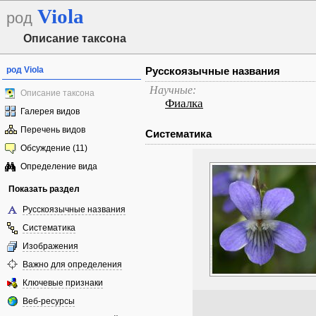
Viola
род
Описание таксона
род Viola
Русскоязычные названия
Научные:
Описание таксона
Фиалка
Галерея видов
Перечень видов
Систематика
Обсуждение (11)
Определение вида
Показать раздел
Русскоязычные названия
Систематика
Изображения
Важно для определения
Ключевые признаки
Веб-ресурсы