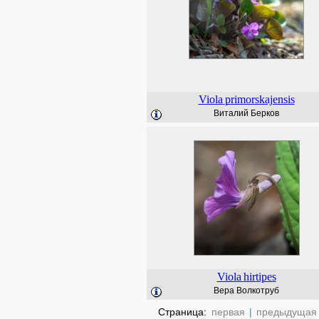
Viola
primorskajensis
Виталий Берков
Viola
hirtipes
Вера Волкотруб
Страница:
первая
|
предыдущая