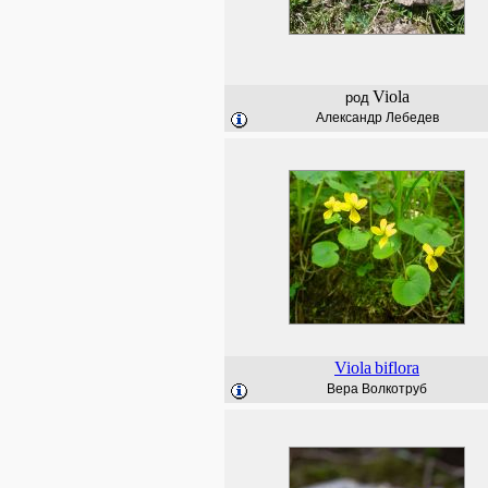
Viola
род
Александр Лебедев
Viola
biflora
Вера Волкотруб