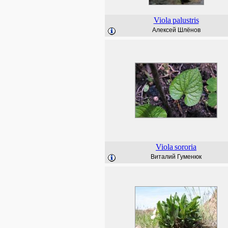
Viola
palustris
Алексей Шлёнов
Viola
sororia
Виталий Гуменюк