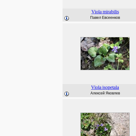
Viola
mirabilis
Павел Евсеенков
Viola
isopetala
Алексей Яковлев