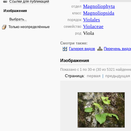
Ссылки для публикаций
Magnoliophyta
отдел
Изображения
Magnoliopsida
класс
Violales
Выбрать...
порядок
Violaceae
семейство
Только неопределённые
Viola
род
Смотри также:
Галерея видов
Перечень видо
Изображения
Показано с 1 по 30-е (30 из 5321 найденн
Страница:
первая
|
предыдущая