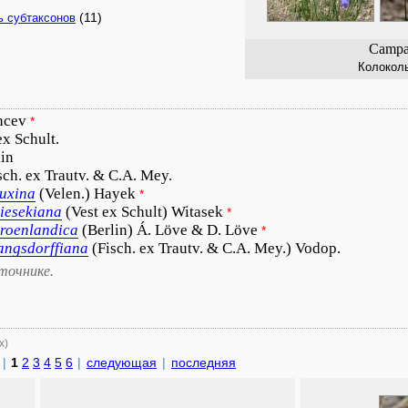
(11)
ь субтаксонов
Campan
Колокол
ncev
*
ex Schult.
lin
sch. ex Trautv. & C.A. Mey.
uxina
(Velen.) Hayek
*
iesekiana
(Vest ex Schult) Witasek
*
roenlandica
(Berlin) Á. Löve & D. Löve
*
angsdorffiana
(Fisch. ex Trautv. & C.A. Mey.) Vodop.
точнике.
х)
|
1
2
3
4
5
6
|
следующая
|
последняя