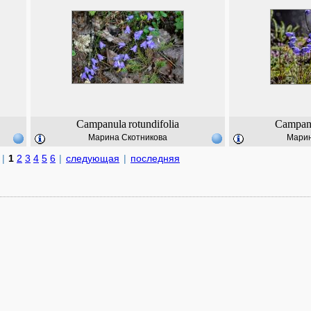
Campanula
rotundifolia
Campan
Марина Скотникова
Марин
|
1
2
3
4
5
6
|
следующая
|
последняя