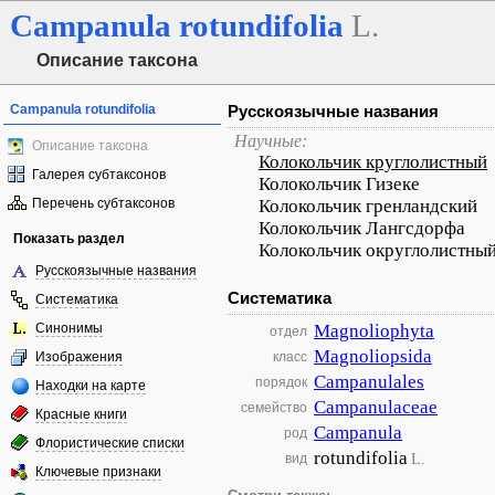
Campanula
rotundifolia
L.
Описание таксона
Campanula rotundifolia
Русскоязычные названия
Научные:
Описание таксона
Колокольчик круглолистный
Галерея субтаксонов
Колокольчик Гизеке
Перечень субтаксонов
Колокольчик гренландский
Колокольчик Лангсдорфа
Показать раздел
Колокольчик округлолистны
Русскоязычные названия
Систематика
Систематика
Синонимы
Magnoliophyta
отдел
Magnoliopsida
Изображения
класс
Campanulales
порядок
Находки на карте
Campanulaceae
семейство
Красные книги
Campanula
род
Флористические списки
rotundifolia
L.
вид
Ключевые признаки