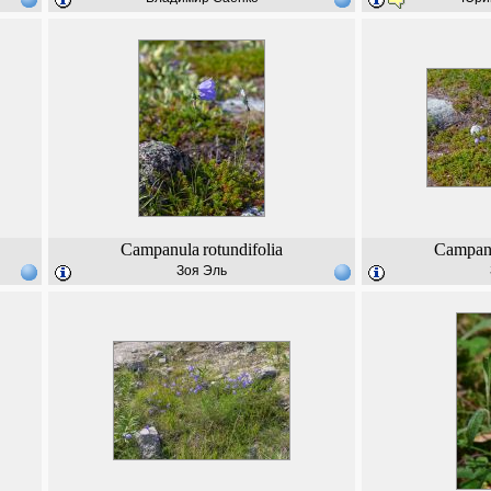
Campanula
rotundifolia
Campan
Зоя Эль