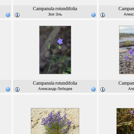
Campanula
rotundifolia
Campan
Зоя Эль
Алекс
Campanula
rotundifolia
Campan
Александр Лебедев
Але