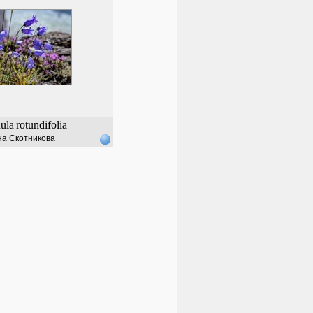
ula
rotundifolia
а Скотникова