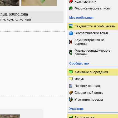
Красные книги
Флористические списки
ula rotundifolia
Местообитания
ьчик круглолистный
Ландшафты и сообщества
Географические точки
Административные
регионы
Физико-географические
регионы
Сообщество
Активные обсуждения
Форум
Новости проекта
Справочный центр
Участники проекта
Участник
Авторизация