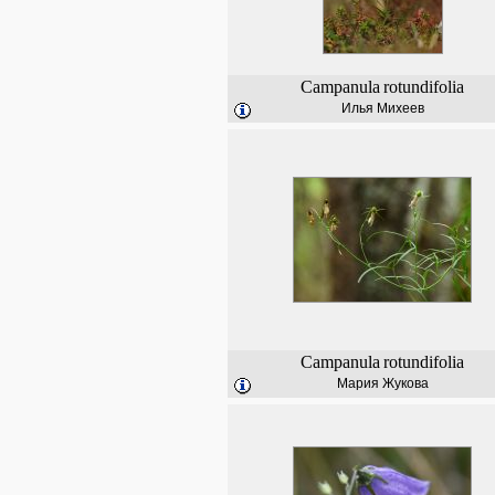
Campanula
rotundifolia
Илья Михеев
Campanula
rotundifolia
Мария Жукова