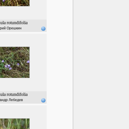
ula
rotundifolia
рий Орешкин
ula
rotundifolia
андр Лебедев