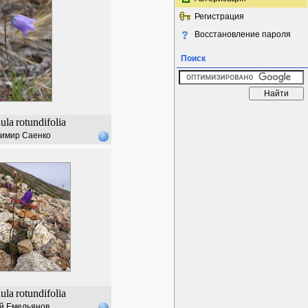
Регистрация
Восстановление пароля
Поиск
ula
rotundifolia
имир Саенко
ula
rotundifolia
й Емельянов