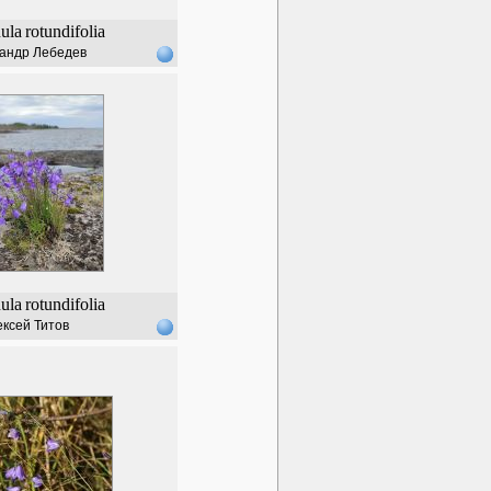
ula
rotundifolia
андр Лебедев
ula
rotundifolia
ксей Титов