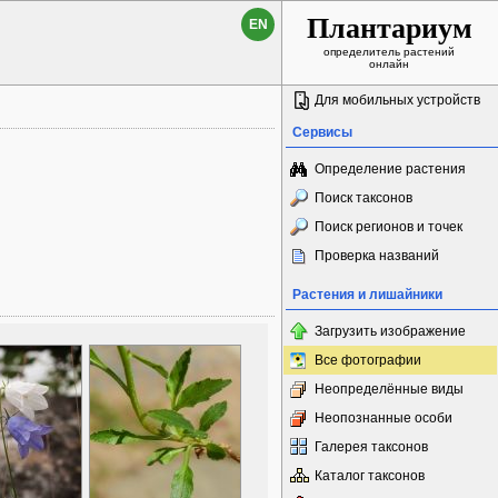
Плантариум
EN
определитель растений
онлайн
Для мобильных устройств
Сервисы
Определение растения
Поиск таксонов
Поиск регионов и точек
Проверка названий
Растения и лишайники
Загрузить изображение
Все фотографии
Неопределённые виды
Неопознанные особи
Галерея таксонов
Каталог таксонов