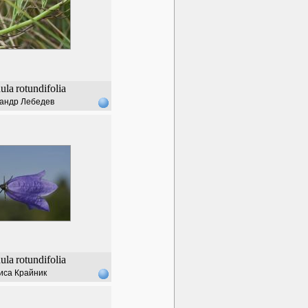
ula
rotundifolia
андр Лебедев
ula
rotundifolia
иса Крайник