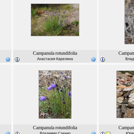
Campanula
rotundifolia
Campan
Анастасия Карелина
Влад
Campanula
rotundifolia
Campan
Владимир Саенко
Юри