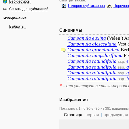
Смотри также:
Веб-ресурсы
Галерея субтаксонов
Перечен
Ссылки для публикаций
Изображения
Выбрать...
Синонимы
Campanula
euxina
(Velen.) A
Campanula
gieseckiana
Vest 
Campanula
groenlandica
Ber
Campanula
langsdorffiana
Fi
Campanula
rotundifolia
e
ssp.
Campanula
rotundifolia
g
ssp.
Campanula
rotundifolia
g
ssp.
Campanula
rotundifolia
l
ssp.
*
– отсутствует в списке-первоис
Изображения
Показано с 1 по 30-е (30 из 381 найденны
Страница:
первая
|
предыдущая