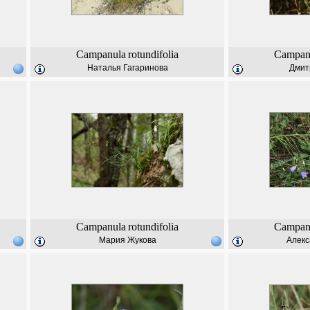
Campanula
rotundifolia
Campan
Наталья Гагаринова
Дмит
Campanula
rotundifolia
Campan
Мария Жукова
Алекс