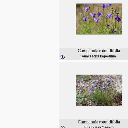
Campanula
rotundifolia
Анастасия Карелина
Campanula
rotundifolia
Владимир Саенко