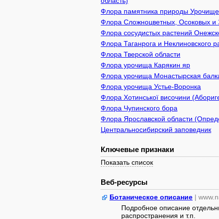
область)
Флора памятника природы Урочище 
Флора Сложноцветных, Осоковых и 
Флора сосудистых растений Онежско
Флора Таганрога и Неклиновского р
Флора Тверской области
Флора урочища Карякин яр
Флора урочища Монастырская балк
Флора урочища Устье-Воронка
Флора Хотинської височини (Абориге
Флора Чупинского бора
Флора Ярославской области (Опреде
Центральносибирский заповедник
Ключевые признаки
Показать список
Веб-ресурсы
Ботаническое описание
| www.n
Подробное описание отдельны
распространения и т.п.