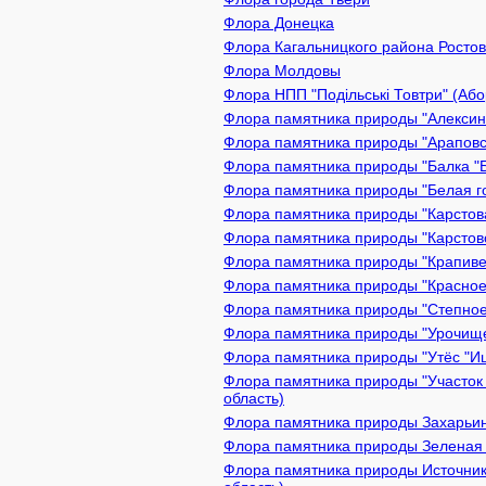
Флора Донецка
Флора Кагальницкого района Ростов
Флора Молдовы
Флора НПП "Подільські Товтри" (Або
Флора памятника природы "Алексин 
Флора памятника природы "Араповск
Флора памятника природы "Балка "Б
Флора памятника природы "Белая го
Флора памятника природы "Карстова
Флора памятника природы "Карстово
Флора памятника природы "Крапивен
Флора памятника природы "Красное 
Флора памятника природы "Степное
Флора памятника природы "Урочище 
Флора памятника природы "Утёс "Иш
Флора памятника природы "Участок 
область)
Флора памятника природы Захарьинс
Флора памятника природы Зеленая з
Флора памятника природы Источник