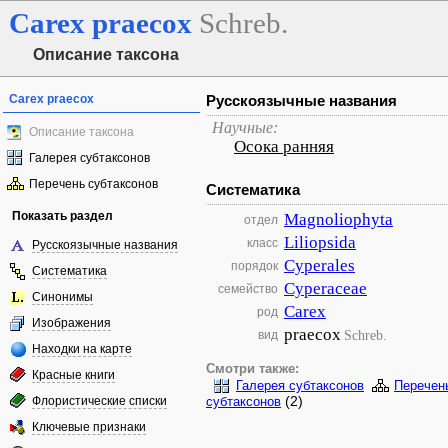
Carex
praecox
Schreb.
Описание таксона
Carex praecox
Русскоязычные названия
Научные:
Описание таксона
Осока ранняя
Галерея субтаксонов
Перечень субтаксонов
Систематика
Показать раздел
Magnoliophyta
отдел
Liliopsida
класс
Русскоязычные названия
Cyperales
порядок
Систематика
Cyperaceae
семейство
Синонимы
Carex
род
Изображения
praecox
Schreb.
вид
Находки на карте
Смотри также:
Красные книги
Галерея субтаксонов
Перечен
(2)
Флористические списки
субтаксонов
Ключевые признаки