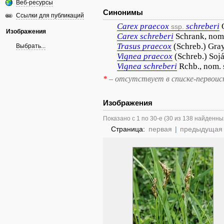
Веб-ресурсы
Синонимы
Ссылки для публикаций
Carex
praecox
schreberi
ssp.
Изображения
Carex
schreberi
Schrank, nom.
Trasus
praecox
(Schreb.) Gra
Выбрать...
Vignea
praecox
(Schreb.) Soj
Vignea
schreberi
Rchb., nom. 
*
– отсутствует в списке-первоис
Изображения
Показано с 1 по 30-е (30 из 138 найденны
Страница:
первая
|
предыдущая