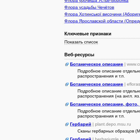
Флора урочища Устье-Воронка
Флора усадьбы Чечётов
Флора Хотинської височини (Абориге
Флора Ярославской области (Опреде
Ключевые признаки
Показать список
Веб-ресурсы
Ботаническое описание
| www.c
Подробное описание отдельны
распространения и т.п.
Ботаническое описание
| eflora
Подробное описание отдельны
распространения (на англ. яз.
Ботаническое описание, фото,
Подробное описание отдельны
распространения и т.п.
Гербарий
| plant.depo.msu.ru
Сканы гербарных образцов (
Гербарий
| herbariumle.ru