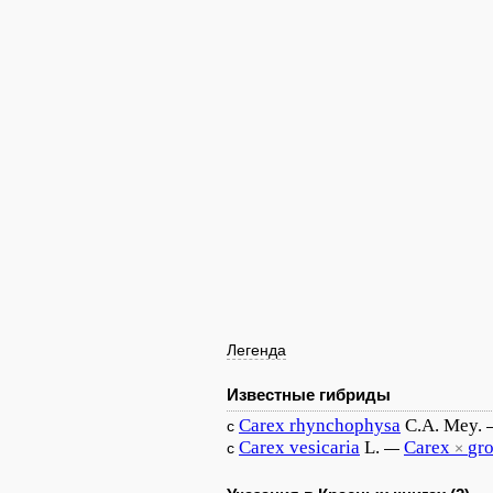
Легенда
Известные гибриды
Carex
rhynchophysa
C.A. Mey.
с
Carex
vesicaria
L.
Carex
gro
с
—
×