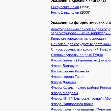
Указания в Красных книгах (2)
Республика Коми
(1998)
Республика Коми
(2008)
Указания во флористических спи
Аннотированный список видов сосуд
зарегистрированных на территории 
Киевcкая городская агломерация
Список видов сосудистых растений 
Список сосудистых растений Тульск
Степные участки по реке Рудня
Флора Банных (Тургеневских) остро
Флора Беларуси
Флора города Луганска
Флора города Твери
Флора Донецка
Флора Кагальницкого района Ростов
Флора Молдовы
Флора НПП "Подільські Товтри" (Або
Флора Павловского парка
Флора памятника природы "Алексин 