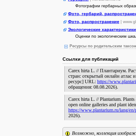
Фотографии гербарных образ
Фото, гербарий, распростране
Фото, распространение
| www.gb
Экологические характеристики
Оценки по экологическим шк
Ресурсы по родительским таксон
Ссылки для публикаций
Carex hirta L. // Плантариум. 
стран: открытый онлайн атлас 
ресурс] URL:
https://www.plantar
обращения: 08.08.2026).
Carex hirta L. // Plantarium. Plant
open online galleries and plant ide
https://www.plantarium.ru/lang/en
2026).
Возможно, коллекция изображе