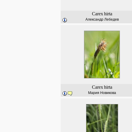
Carex
hirta
Александр Лебедев
Carex
hirta
Мария Новикова