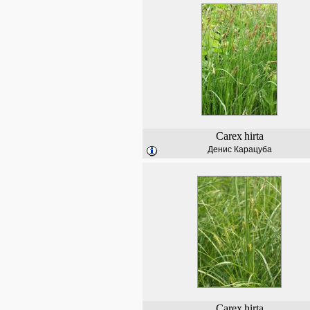
Carex
hirta
Денис Карацуба
Carex
hirta