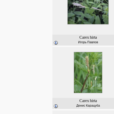
Carex
hirta
Игорь Павлов
Carex
hirta
Денис Карацуба