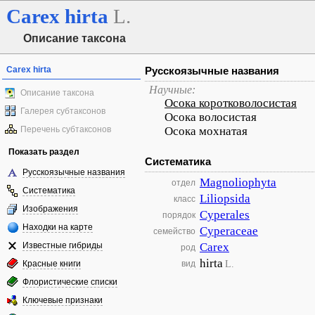
Carex
hirta
L.
Описание таксона
Carex hirta
Русскоязычные названия
Научные:
Описание таксона
Осока коротковолосистая
Галерея субтаксонов
Осока волосистая
Перечень субтаксонов
Осока мохнатая
Показать раздел
Систематика
Русскоязычные названия
Magnoliophyta
отдел
Систематика
Liliopsida
класс
Изображения
Cyperales
порядок
Находки на карте
Cyperaceae
семейство
Известные гибриды
Carex
род
hirta
L.
Красные книги
вид
Флористические списки
Ключевые признаки