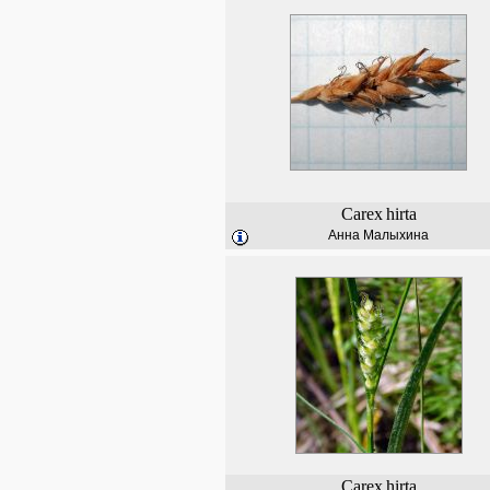
Carex
hirta
Анна Малыхина
Carex
hirta