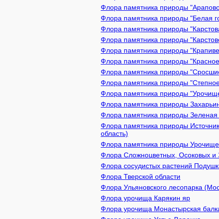
Флора памятника природы "Араповск
Флора памятника природы "Белая го
Флора памятника природы "Карстова
Флора памятника природы "Карстово
Флора памятника природы "Крапивен
Флора памятника природы "Красное 
Флора памятника природы "Сросшиес
Флора памятника природы "Степное
Флора памятника природы "Урочище 
Флора памятника природы Захарьинс
Флора памятника природы Зеленая з
Флора памятника природы Источник
область)
Флора памятника природы Урочище 
Флора Сложноцветных, Осоковых и 
Флора сосудистых растений Подушки
Флора Тверской области
Флора Ульяновского лесопарка (Мо
Флора урочища Карякин яр
Флора урочища Монастырская балк