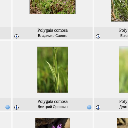
Polygala
comosa
Poly
Владимир Саенко
Евге
Polygala
comosa
Poly
Дмитрий Орешкин
Дмит