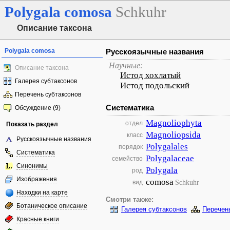
Polygala
comosa
Schkuhr
Описание таксона
Polygala comosa
Русскоязычные названия
Научные:
Описание таксона
Истод хохлатый
Галерея субтаксонов
Истод подольский
Перечень субтаксонов
Систематика
Обсуждение (9)
Magnoliophyta
отдел
Показать раздел
Magnoliopsida
класс
Русскоязычные названия
Polygalales
порядок
Систематика
Polygalaceae
семейство
Синонимы
Polygala
род
Изображения
comosa
Schkuhr
вид
Находки на карте
Смотри также:
Ботаническое описание
Галерея субтаксонов
Перечен
Красные книги