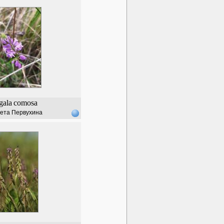
gala
comosa
ета Первухина