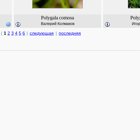
Polygala
comosa
Poly
Валерий Колмаков
Игор
|
1
2
3
4
5
6
|
следующая
|
последняя