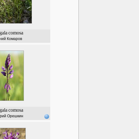
gala
comosa
ний Комаров
gala
comosa
рий Орешкин