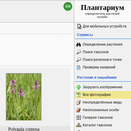
Плантариум
EN
определитель растений
онлайн
Для мобильных устройств
Сервисы
Определение растения
Поиск таксонов
Поиск регионов и точек
Проверка названий
Растения и лишайники
Загрузить изображение
Все фотографии
Неопределённые виды
Неопознанные особи
Галерея таксонов
Каталог таксонов
Polygala comosa