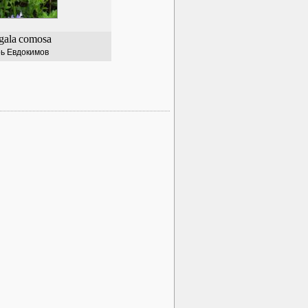
gala
comosa
ь Евдокимов