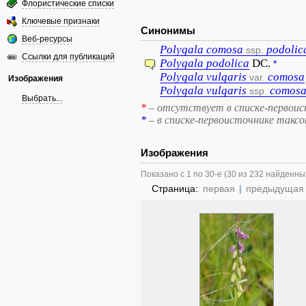
Флористические списки
Ключевые признаки
Синонимы
Веб-ресурсы
Polygala
comosa
podolic
ssp.
Ссылки для публикаций
Polygala
podolica
DC.
*
Polygala
vulgaris
comosa
var.
Изображения
Polygala
vulgaris
comos
ssp.
Выбрать...
*
– отсутствует в списке-первоис
*
– в списке-первоисточнике такс
Изображения
Показано с 1 по 30-е (30 из 232 найденны
Страница:
первая
|
предыдущая