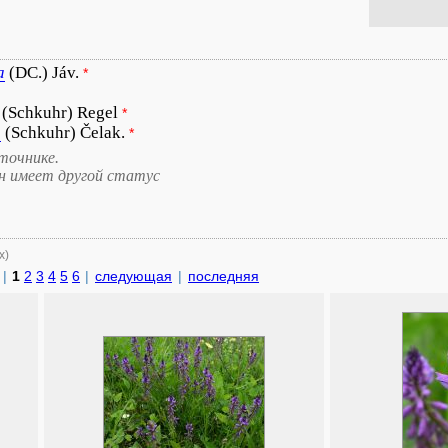
a
(DC.) Jáv.
*
(Schkuhr) Regel
*
a
(Schkuhr) Čelak.
*
точнике.
он имеет другой статус
х)
|
1
2
3
4
5
6
|
следующая
|
последняя