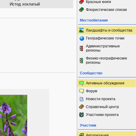
Красные книги
Истод хохлатый
Флористические списки
Местообитания
Ландшафты и сообщества
Географические точки
Административные
регионы
Физико-географические
регионы
Сообщество
Активные обсуждения
Форум
Новости проекта
Справочный центр
Участники проекта
Участник
Авторизация