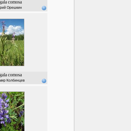
gala
comosa
рий Орешкин
gala
comosa
мир Колбинцев