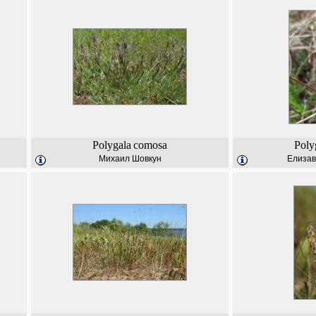
Polygala
comosa
Poly
Михаил Шовкун
Елизав