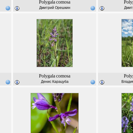
Polygala
comosa
Poly
Дмитрий Орешкин
Дмит
Polygala
comosa
Poly
Денис Карацуба
Влади