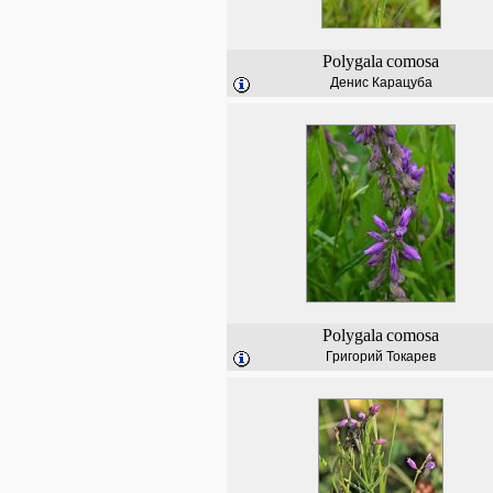
Polygala
comosa
Денис Карацуба
Polygala
comosa
Григорий Токарев