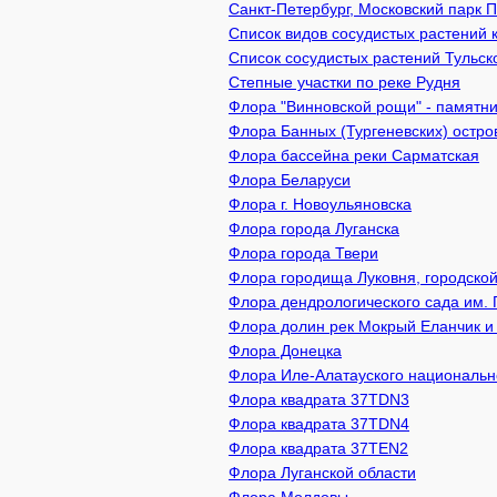
Санкт-Петербург, Московский парк 
Список видов сосудистых растений 
Список сосудистых растений Тульск
Степные участки по реке Рудня
Флора "Винновской рощи" - памятник
Флора Банных (Тургеневских) остро
Флора бассейна реки Сарматская
Флора Беларуси
Флора г. Новоульяновска
Флора города Луганска
Флора города Твери
Флора городища Луковня, городской
Флора дендрологического сада им. 
Флора долин рек Мокрый Еланчик и
Флора Донецка
Флора Иле-Алатауского национально
Флора квадрата 37TDN3
Флора квадрата 37TDN4
Флора квадрата 37TEN2
Флора Луганской области