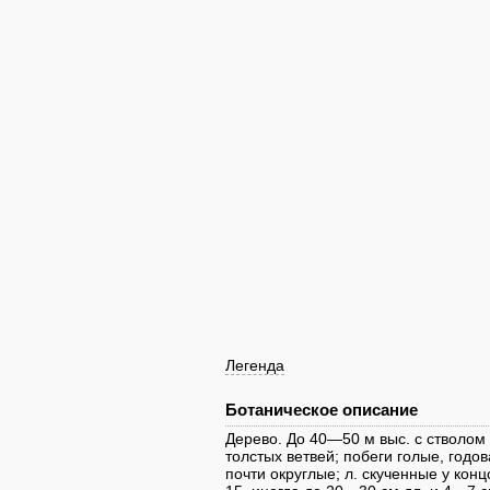
Легенда
Ботаническое описание
Дерево. До 40—50 м выс. с стволом
толстых ветвей; побеги голые, годо
почти округлые; л. скученные у конц