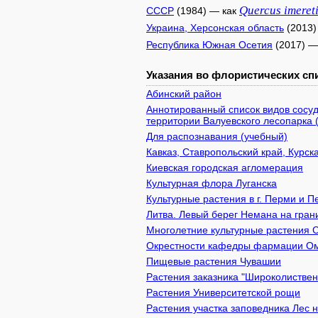
Quercus
imeret
СССР
(1984) — как
Украина, Херсонская область
(2013)
Республика Южная Осетия
(2017) —
Указания во флористических спи
Абинский район
Аннотированный список видов сосуд
территории Валуевского лесопарка 
Для распознавания (учебный)
Кавказ, Ставропольский край, Курск
Киевcкая городская агломерация
Культурная флора Луганска
Культурные растения в г. Перми и 
Литва. Левый берег Немана на гран
Многолетние культурные растения 
Окрестности кафедры фармации 
Пищевые растения Чувашии
Растения заказника "Широколистве
Растения Университетской рощи
Растения участка заповедника Лес 