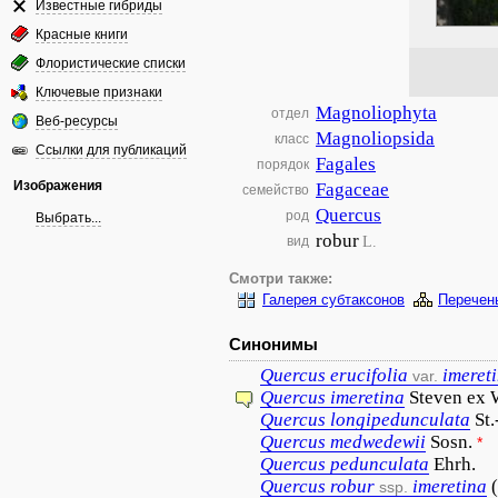
Известные гибриды
Красные книги
Флористические списки
Ключевые признаки
Magnoliophyta
отдел
Веб-ресурсы
Magnoliopsida
класс
Ссылки для публикаций
Fagales
порядок
Изображения
Fagaceae
семейство
Quercus
род
Выбрать...
robur
L.
вид
Смотри также:
Галерея субтаксонов
Перечен
Синонимы
Quercus
erucifolia
imeret
var.
Quercus
imeretina
Steven ex
Quercus
longipedunculata
St.
Quercus
medwedewii
Sosn.
*
Quercus
pedunculata
Ehrh.
Quercus
robur
imeretina
ssp.