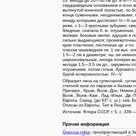
15, иногда до 20—30 см дл. и 4—7 с
сердцевидным основанием и ясно вы
вытянутой конечной лопастью, по бо
конце суженными, неодинаковыми, 
между которыми достигают ⅓—⅕ шир
реже, с 1—3 крупными зубцами; све
бледные, сначала б. м. опушенные,
жилкам; боковые жилки, идущие в л
сильно выдающиеся; промежуточные
края пластинки; пестичные цв. и пл
плюска чашевидная ок. 1 см выс. ил
1.5—2 см в диаметре; чш. ее немног
широкоовальные, иногда поперек вы
жолуди 1.5—3.5 см дл., окружены 
опушением, потом голые, буровато-
бурой исчерченностью. IV—V.
Образует леса на супесчаной, сугли
степной зоне по оврагам и балкам п
Причерн., Крым, Волж.-Дон, Нижне-Д
Волж., Волж.-Кам., Лад.-Ильм., Дв.-П
Европа, Сканд. (до 63° с. ш.); сев. Б
Описан из Европы. Тип в Лондоне.
Источник: Флора СССР, т. 5, с. 339—
Прочая информация
Quercus robur
, произрастающий в З