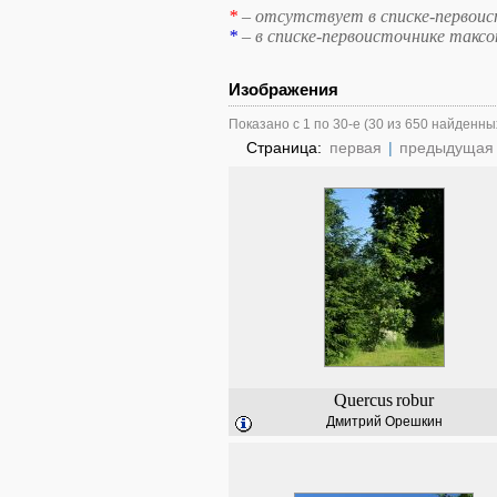
*
– отсутствует в списке-первоис
*
– в списке-первоисточнике такс
Изображения
Показано с 1 по 30-е (30 из 650 найденны
Страница:
первая
|
предыдущая
Quercus
robur
Дмитрий Орешкин