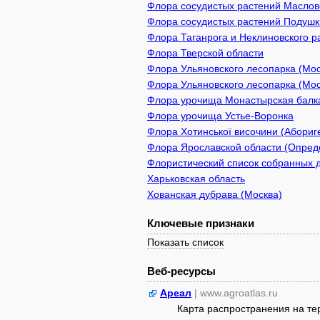
Флора сосудистых растений Масловс
Флора сосудистых растений Подушки
Флора Таганрога и Неклиновского р
Флора Тверской области
Флора Ульяновского лесопарка (Мос
Флора Ульяновского лесопарка (Мо
Флора урочища Монастырская балк
Флора урочища Устье-Воронка
Флора Хотинської височини (Абориге
Флора Ярославской области (Опреде
Флористический список собранных д
Харьковская область
Хованская дубрава (Москва)
Ключевые признаки
Показать список
Веб-ресурсы
Ареал
| www.agroatlas.ru
Карта распространения на т