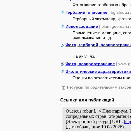
Фотографии гербарных образ
Гербарий, описание
| bg.sfedu.r
Гербарный экземпляр, кратко
Использование
| plant.geoman.r
Применение в медицине, спос
использования и т.д.
Фото, гербарий, распростране
На англ. яз.
Фото, распространение
| www.gb
Экологические характеристики
Оценки по экологическим шк
Ресурсы по родительским таксон
Ссылки для публикаций
Quercus robur L. // Плантариум
сопредельных стран: открытый 
[Электронный ресурс] URL:
htt
(дата обращения: 10.08.2026).