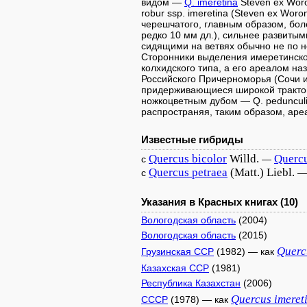
видом —
Q. imeretina
Steven ex Wor
robur ssp. imeretina (Steven ex Wor
черешчатого, главным образом, бол
редко 10 мм дл.), сильнее развиты
сидящими на ветвях обычно не по неск
Сторонники выделения имеретинско
колхидского типа, а его ареалом н
Российского Причерноморья (Сочи и
придерживающиеся широкой трактовки
ножкоцветным дубом — Q. pedunculi
распространяя, таким образом, аре
Известные гибриды
Quercus
bicolor
Willd.
Querc
с
—
Quercus
petraea
(Matt.) Liebl.
с
Указания в Красных книгах (10)
Вологодская область
(2004)
Вологодская область
(2015)
Querc
Грузинская ССР
(1982) — как
Казахская ССР
(1981)
Республика Казахстан
(2006)
Quercus
imeret
СССР
(1978) — как