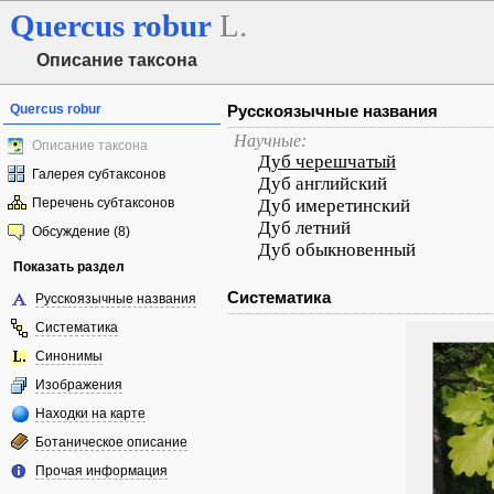
Quercus
robur
L.
Описание таксона
Quercus robur
Русскоязычные названия
Научные:
Описание таксона
Дуб черешчатый
Галерея субтаксонов
Дуб английский
Перечень субтаксонов
Дуб имеретинский
Дуб летний
Обсуждение (8)
Дуб обыкновенный
Показать раздел
Систематика
Русскоязычные названия
Систематика
Синонимы
Изображения
Находки на карте
Ботаническое описание
Прочая информация