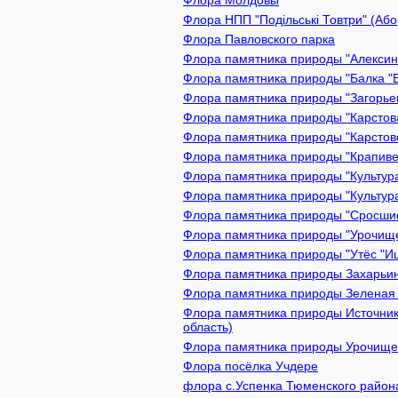
Флора Молдовы
Флора НПП "Подільські Товтри" (Або
Флора Павловского парка
Флора памятника природы "Алексин 
Флора памятника природы "Балка "Б
Флора памятника природы "Загорьев
Флора памятника природы "Карстова
Флора памятника природы "Карстово
Флора памятника природы "Крапивен
Флора памятника природы "Культура
Флора памятника природы "Культура
Флора памятника природы "Сросшиес
Флора памятника природы "Урочище 
Флора памятника природы "Утёс "Иш
Флора памятника природы Захарьинс
Флора памятника природы Зеленая з
Флора памятника природы Источник
область)
Флора памятника природы Урочище 
Флора посёлка Учдере
флора с.Успенка Тюменского район