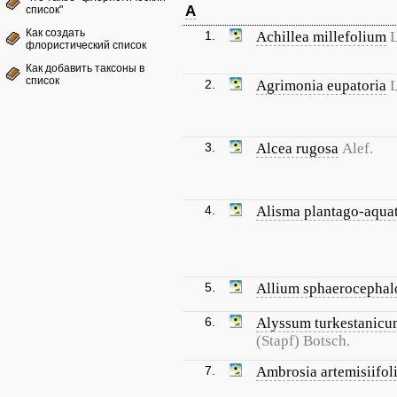
A
список"
Как создать
1.
Achillea millefolium
L
флористический список
Как добавить таксоны в
список
2.
Agrimonia eupatoria
L
3.
Alcea rugosa
Alef.
4.
Alisma plantago-aqua
5.
Allium sphaerocephal
6.
Alyssum turkestanicu
(Stapf) Botsch.
7.
Ambrosia artemisiifol