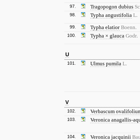
97.
Tragopogon dubius
Sc
98.
Typha angustifolia
L.
99.
Typha elatior
Boenn.
100.
Typha × glauca
Godr.
U
101.
Ulmus pumila
L.
V
102.
Verbascum ovalifoliu
103.
Veronica anagallis-aq
104.
Veronica jacquinii
Ba