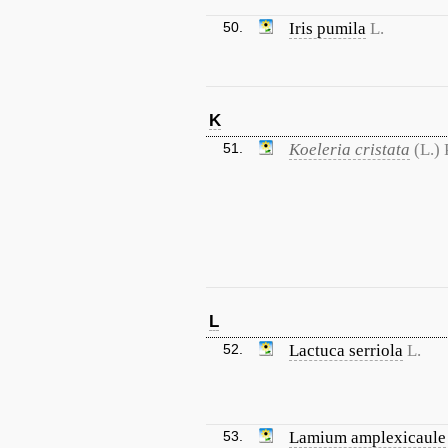
50.
Iris pumila
L.
K
51.
Koeleria cristata
(L.) 
L
52.
Lactuca serriola
L.
53.
Lamium amplexicaule