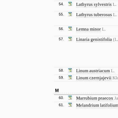
54.
Lathyrus sylvestris
L.
55.
Lathyrus tuberosus
L.
56.
Lemna minor
L.
57.
Linaria genistifolia
(L
58.
Linum austriacum
L.
59.
Linum czernjajevii
Kl
M
60.
Marrubium praecox
J
61.
Melandrium latifoliu