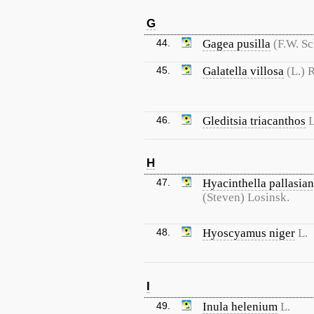
G
44.
Gagea pusilla
(F.W. S
45.
Galatella villosa
(L.) 
46.
Gleditsia triacanthos
L
H
47.
Hyacinthella pallasia
(Steven) Losinsk.
48.
Hyoscyamus niger
L.
I
49.
Inula helenium
L.