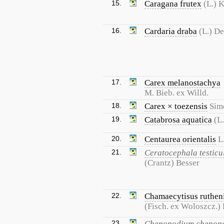
15.
Caragana frutex
(L.) 
16.
Cardaria draba
(L.) De
17.
Carex melanostachya
M. Bieb. ex Willd.
18.
Carex × toezensis
Sim
19.
Catabrosa aquatica
(L.
20.
Centaurea orientalis
L
21.
Ceratocephala testicu
(Crantz) Besser
22.
Chamaecytisus ruthen
(Fisch. ex Woloszcz.) 
23.
Chenopodium chenopo