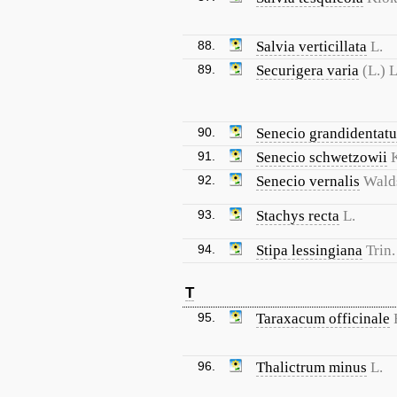
88.
Salvia verticillata
L.
89.
Securigera varia
(L.) 
90.
Senecio grandidentatu
91.
Senecio schwetzowii
92.
Senecio vernalis
Walds
93.
Stachys recta
L.
94.
Stipa lessingiana
Trin
T
95.
Taraxacum officinale
96.
Thalictrum minus
L.