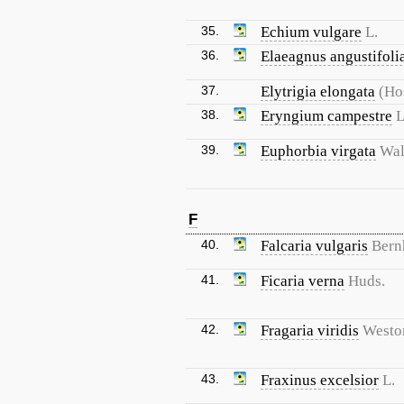
35.
Echium vulgare
L.
36.
Elaeagnus angustifoli
37.
Elytrigia elongata
(Ho
38.
Eryngium campestre
L
39.
Euphorbia virgata
Wal
F
40.
Falcaria vulgaris
Bern
41.
Ficaria verna
Huds.
42.
Fragaria viridis
Westo
43.
Fraxinus excelsior
L.