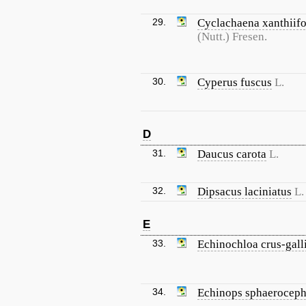
29.
Cyclachaena xanthiifo
(Nutt.) Fresen.
30.
Cyperus fuscus
L.
D
31.
Daucus carota
L.
32.
Dipsacus laciniatus
L.
E
33.
Echinochloa crus-gall
34.
Echinops sphaeroceph