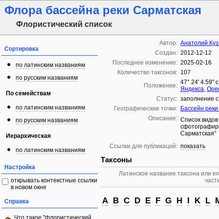
Флора бассейна реки Сарматская
Флористический список
Автор:
Анатолий Ку
Сортировка
Создан:
2012-12-12
Последнее изменение:
2025-02-16
по латинским названиям
Количество таксонов:
107
по русским названиям
47° 24′ 4.59″ с
Положение:
Яндекса
,
Ope
По семействам
Статус:
заполнение с
по латинским названиям
Географические точки:
Бассейн реки
Описание:
Список видов
по русским названиям
сфотографиро
Сарматская"
Иерархическая
Ссылки для публикаций:
показать
по латинским названиям
Таксоны
Настройка
Латинское название таксона или ег
открывать контекстные ссылки
часть
в новом окне
A
B
C
D
E
F
G
H
I
K
L
Справка
Что такое "флористический