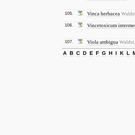
105.
Vinca herbacea
Waldst
106.
Vincetoxicum interm
107.
Viola ambigua
Waldst.
A
B
C
D
E
F
G
H
I
K
L