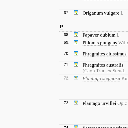
67.
Origanum vulgare
L.
P
68.
Papaver dubium
L.
69.
Phlomis pungens
Will
70.
Phragmites altissimus
71.
Phragmites australis
(Cav.) Trin. ex Steud.
72.
Plantago stepposa
Ku
73.
Plantago urvillei
Opiz
74.