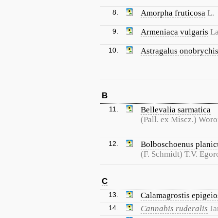
8.
Amorpha fruticosa
L.
9.
Armeniaca vulgaris
L
10.
Astragalus onobrychi
B
11.
Bellevalia sarmatica
(Pall. ex Miscz.) Wor
12.
Bolboschoenus planic
(F. Schmidt) T.V. Ego
C
13.
Calamagrostis epigeio
14.
Cannabis ruderalis
Ja