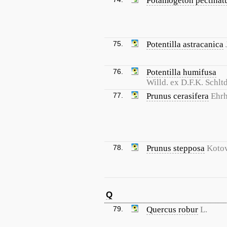
Potamogeton pectinat
75.
Potentilla astracanica
76.
Potentilla humifusa
Willd. ex D.F.K. Schltd
77.
Prunus cerasifera
Ehrh
78.
Prunus stepposa
Koto
Q
79.
Quercus robur
L.