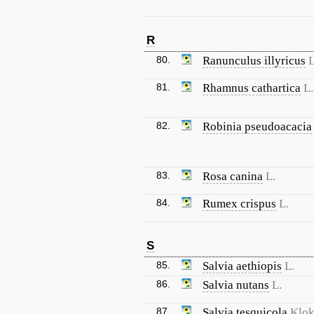
R
80.
Ranunculus illyricus
L
81.
Rhamnus cathartica
L.
82.
Robinia pseudoacacia
83.
Rosa canina
L.
84.
Rumex crispus
L.
S
85.
Salvia aethiopis
L.
86.
Salvia nutans
L.
87.
Salvia tesquicola
Klok