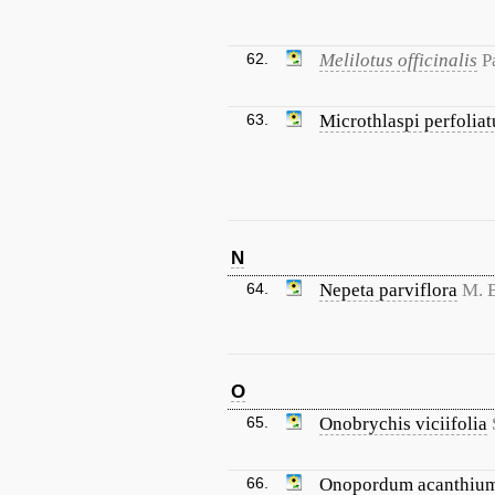
62.
Melilotus officinalis
P
63.
Microthlaspi perfolia
N
64.
Nepeta parviflora
M. B
O
65.
Onobrychis viciifolia
66.
Onopordum acanthiu