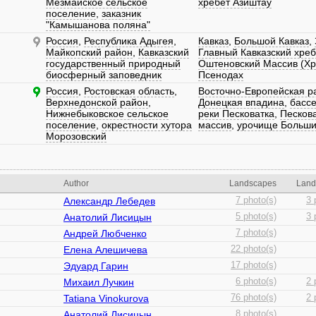
Мезмайское сельское
хребет Азиштау
поселение
,
заказник
"Камышанова поляна"
Россия
,
Республика Адыгея
,
Кавказ
,
Большой Кавказ
,
Майкопский район
,
Кавказский
Главный Кавказский хреб
государственный природный
Оштеновский Массив (Хр
биосферный заповедник
Псенодах
Россия
,
Ростовская область
,
Восточно-Европейская р
Верхнедонской район
,
Донецкая впадина
,
бассе
Нижнебыковское сельское
реки Песковатка
,
Песков
поселение
,
окрестности хутора
массив
,
урочище Больши
Морозовский
Author
Landscapes
Land
Александр Лебедев
7 photo(s)
3 
Анатолий Лисицын
5 photo(s)
3 
Андрей Любченко
7 photo(s)
Елена Алешичева
22 photo(s)
Эдуард Гарин
17 photo(s)
Михаил Лучкин
6 photo(s)
2 
Tatiana Vinokurova
76 photo(s)
2 
Анатолий Лисицын
8 photo(s)