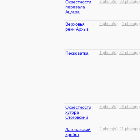
Окрестности
2 photo(s)
38 photo(s)
перевала
Ацгара
Верховья
2 photo(s)
4 photo(s)
реки Архыз
Песковатка
1 photo(s)
32 photo(s)
Окрестности
3 photo(s)
26 photo(s)
хутора
Стоговский
Лагонакский
2 photo(s)
21 photo(s)
хребет