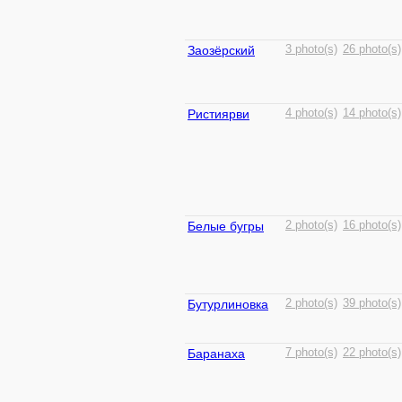
Заозёрский
3 photo(s)
26 photo(s)
Ристиярви
4 photo(s)
14 photo(s)
Белые бугры
2 photo(s)
16 photo(s)
Бутурлиновка
2 photo(s)
39 photo(s)
Баранаха
7 photo(s)
22 photo(s)