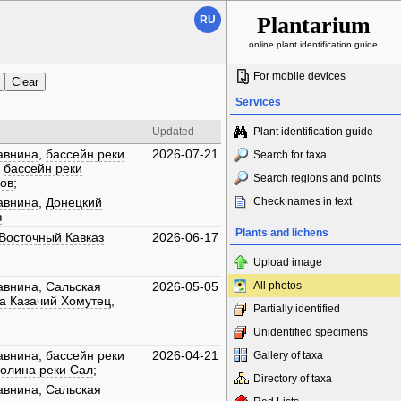
Plantarium
RU
online plant identification guide
For mobile devices
Services
Updated
Plant identification guide
авнина
,
бассейн реки
2026-07-21
Search for taxa
,
бассейн реки
Search regions and points
лов
;
авнина
,
Донецкий
Check names in text
в
Plants and lichens
Восточный Кавказ
2026-06-17
Upload image
авнина
,
Сальская
2026-05-05
All photos
а Казачий Хомутец
,
Partially identified
Unidentified specimens
авнина
,
бассейн реки
2026-04-21
Gallery of taxa
олина реки Сал
;
Directory of taxa
авнина
,
Сальская