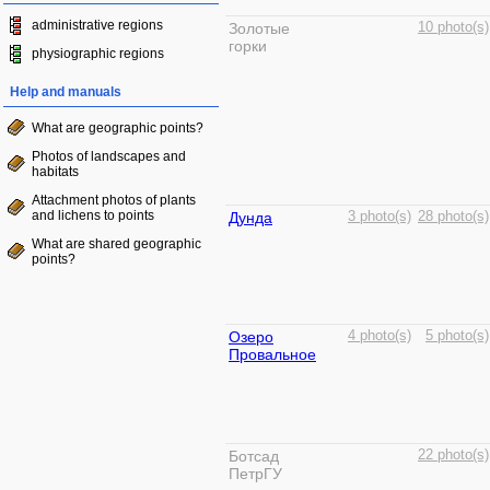
administrative regions
Золотые
10 photo(s)
горки
physiographic regions
Help and manuals
What are geographic points?
Photos of landscapes and
habitats
Attachment photos of plants
and lichens to points
Дунда
3 photo(s)
28 photo(s)
What are shared geographic
points?
Озеро
4 photo(s)
5 photo(s)
Провальное
Ботсад
22 photo(s)
ПетрГУ