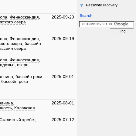
Password recovery
Search
ропа
,
Фенноскандия
,
2025-09-20
жского озера
ропа
,
Фенноскандия
,
2025-09-19
кого озера
,
бассейн
ассейн озера
ропа
,
Фенноскандия
,
ладожье
,
озеро
авнина
,
бассейн реки
2025-09-01
,
бассейн реки
авнина
,
2025-08-01
нность
,
Калачская
Скалистый хребет
,
2025-07-12