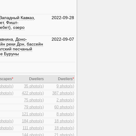
Западный Кавказ
,
2022-09-28
ет
,
Фишт-
ебет)
,
озеро
авнина
,
Доно-
2022-09-07
йн реки Дон
,
бассейн
атский песчаный
е Буруны
scapes
*
Dwellers
Dwellers
*
photo(s)
35 photo(s)
9 photo(s)
photo(s)
422 photo(s)
387 photo(s)
75 photo(s)
2 photo(s)
79 photo(s)
60 photo(s)
121 photo(s)
8 photo(s)
photo(s)
184 photo(s)
18 photo(s)
photo(s)
111 photo(s)
18 photo(s)
144 photo(s)
21 photo(s)