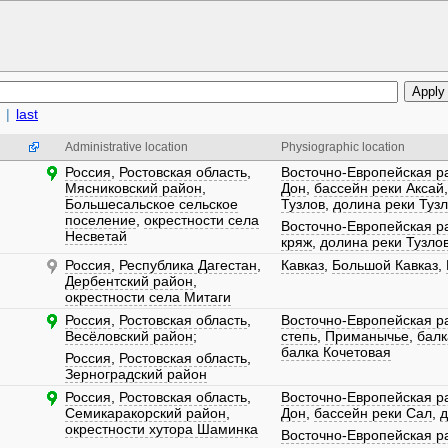
|
last
Administrative location
Physiographic location
Россия
,
Ростовская область
,
Восточно-Европейская р
Мясниковский район
,
Дон
,
бассейн реки Аксай
Большесальское сельское
Тузлов
,
долина реки Туз
поселение
,
окрестности села
Восточно-Европейская р
Несветай
кряж
,
долина реки Тузло
Россия
,
Республика Дагестан
,
Кавказ
,
Большой Кавказ
,
Дербентский район
,
окрестности села Митаги
Россия
,
Ростовская область
,
Восточно-Европейская р
Весёловский район
;
степь
,
Приманычье
,
балк
балка Кочетовая
Россия
,
Ростовская область
,
Зерноградский район
Россия
,
Ростовская область
,
Восточно-Европейская р
Семикаракорский район
,
Дон
,
бассейн реки Сал
,
д
окрестности хутора Шаминка
Восточно-Европейская р