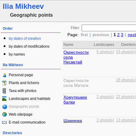
Ilia Mikheev
Geographic points
Filter:
Order
Page:
first
|
previous
|
1
2
3
|
next
by dates of creation
Name
Landscapes
Dwellers
by dates of modifications
Окрестности
5 photo(s)
53 photo(s)
by names
села
Несветай
Ilia Mikheev
Personal page
Окрестности
18 photo(s)
Plants and lichens
села Митаги
Taxa with photos
Хомутецкие
2 photo(s)
22 photo(s)
Landscapes and habitats
балки
Geographic points
Web site/page
Шаминка
2 photo(s)
13 photo(s)
E-mail communication
Directories