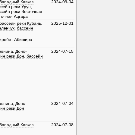
Западный Кавказ
,
2024-09-04
ссейн реки Уруп
,
ссейн реки Восточная
точная Ацгара
бассейн реки Кубань
,
2025-12-01
еленчук
,
бассейн
хребет Абишира-
авнина
,
Доно-
2024-07-15
йн реки Дон
,
бассейн
авнина
,
Доно-
2024-07-04
йн реки Дон
Западный Кавказ
,
2024-07-08