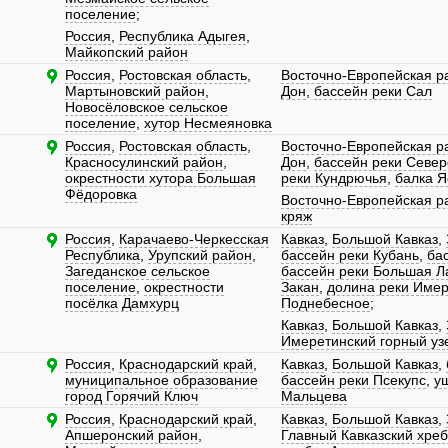
поселение
;
Россия
,
Республика Адыгея
,
Майкопский район
Россия
,
Ростовская область
,
Восточно-Европейская р
Мартыновский район
,
Дон
,
бассейн реки Сал
Новосёловское сельское
поселение
,
хутор Несмеяновка
Россия
,
Ростовская область
,
Восточно-Европейская р
Красносулинский район
,
Дон
,
бассейн реки Север
окрестности хутора Большая
реки Кундрючья
,
балка Я
Фёдоровка
Восточно-Европейская р
кряж
Россия
,
Карачаево-Черкесская
Кавказ
,
Большой Кавказ
,
Республика
,
Урупский район
,
бассейн реки Кубань
,
ба
Загеданское сельское
бассейн реки Большая Л
поселение
,
окрестности
Закан
,
долина реки Имер
посёлка Дамхурц
Поднебесное
;
Кавказ
,
Большой Кавказ
,
Имеретинский горный уз
Россия
,
Краснодарский край
,
Кавказ
,
Большой Кавказ
,
муниципальное образование
бассейн реки Псекупс
,
у
город Горячий Ключ
Мальцева
Россия
,
Краснодарский край
,
Кавказ
,
Большой Кавказ
,
Апшеронский район
,
Главный Кавказский хреб