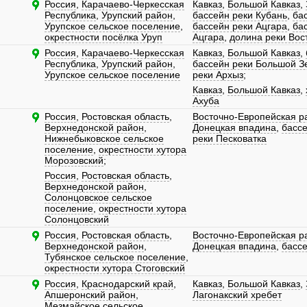
Россия
,
Карачаево-Черкесская
Кавказ
,
Большой Кавказ
,
Республика
,
Урупский район
,
бассейн реки Кубань
,
ба
Урупское сельское поселение
,
бассейн реки Ацгара
,
ба
окрестности посёлка Уруп
Ацгара
,
долина реки Вос
Россия
,
Карачаево-Черкесская
Кавказ
,
Большой Кавказ
,
Республика
,
Урупский район
,
бассейн реки Большой З
Урупское сельское поселение
реки Архыз
;
Кавказ
,
Большой Кавказ
,
Ахуба
Россия
,
Ростовская область
,
Восточно-Европейская р
Верхнедонской район
,
Донецкая впадина
,
бассе
Нижнебыковское сельское
реки Песковатка
поселение
,
окрестности хутора
Морозовский
;
Россия
,
Ростовская область
,
Верхнедонской район
,
Солонцовское сельское
поселение
,
окрестности хутора
Солонцовский
Россия
,
Ростовская область
,
Восточно-Европейская р
Верхнедонской район
,
Донецкая впадина
,
бассе
Тубянское сельское поселение
,
окрестности хутора Стоговский
Россия
,
Краснодарский край
,
Кавказ
,
Большой Кавказ
,
Апшеронский район
,
Лагонакский хребет
Мезмайское сельское