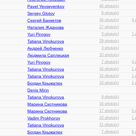
Pavel Yevseyenkov
46 photo(s)
Sergey Glotov
8 photo(s)
Сергей Банкетов
34 photo(s)
4 
Наталия Жданова
27 photo(s)
Yuri Pirogov
3 photo(s)
1 
Tatiana Vinokurova
29 photo(s)
Андрей Любченко
3 photo(s)
Людмила Саплицкая
10 photo(s)
Yuri Pirogov
7 photo(s)
4 
Tatiana Vinokurova
16 photo(s)
1 
Tatiana Vinokurova
15 photo(s)
1 
Богдан Крыжатюк
10 photo(s)
1 
Denis Mirin
Tatiana Vinokurova
9 photo(s)
Марина Скотникова
16 photo(s)
Марина Скотникова
17 photo(s)
5 
Vadim Prokhorov
10 photo(s)
1 
Tatiana Vinokurova
21 photo(s)
Богдан Крыжатюк
7 photo(s)
6 