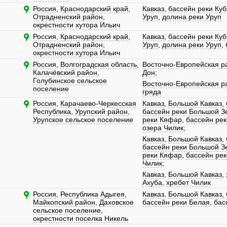
Россия
,
Краснодарский край
,
Кавказ
,
бассейн реки Ку
Отрадненский район
,
Уруп
,
долина реки Уруп
окрестности хутора Ильич
Россия
,
Краснодарский край
,
Кавказ
,
бассейн реки Ку
Отрадненский район
,
Уруп
,
долина реки Уруп
,
окрестности хутора Ильич
Россия
,
Волгоградская область
,
Восточно-Европейская р
Калачёвский район
,
Дон
;
Голубинское сельское
Восточно-Европейская р
поселение
гряда
Россия
,
Карачаево-Черкесская
Кавказ
,
Большой Кавказ
,
Республика
,
Урупский район
,
бассейн реки Большой З
Урупское сельское поселение
реки Кяфар
,
бассейн рек
озера Чилик
;
Кавказ
,
Большой Кавказ
,
бассейн реки Большой З
реки Кяфар
,
бассейн рек
Чилик
;
Кавказ
,
Большой Кавказ
,
Ахуба
,
хребет Чилик
Россия
,
Республика Адыгея
,
Кавказ
,
Большой Кавказ
,
Майкопский район
,
Даховское
бассейн реки Белая
,
бас
сельское поселение
,
окрестности поселка Никель