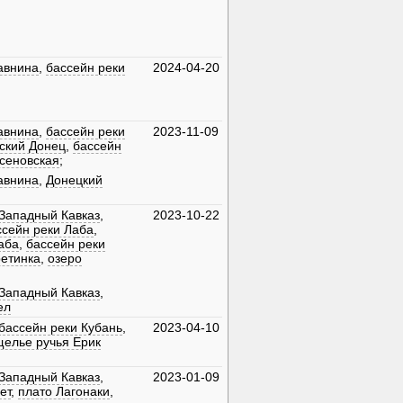
авнина
,
бассейн реки
2024-04-20
авнина
,
бассейн реки
2023-11-09
ский Донец
,
бассейн
сеновская
;
авнина
,
Донецкий
Западный Кавказ
,
2023-10-22
ссейн реки Лаба
,
аба
,
бассейн реки
етинка
,
озеро
Западный Кавказ
,
ел
бассейн реки Кубань
,
2023-04-10
щелье ручья Ерик
Западный Кавказ
,
2023-01-09
ет
,
плато Лагонаки
,