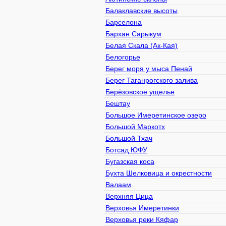
Балаклавские высоты
Барселона
Бархан Сарыкум
Белая Скала (Ак-Кая)
Белогорье
Берег моря у мыса Пенай
Берег Таганрогского залива
Берёзовское ущелье
Бештау
Большое Имеретинское озеро
Большой Маркотх
Большой Тхач
Ботсад ЮФУ
Бугазская коса
Бухта Шелковица и окрестности
Валаам
Верхняя Цица
Верховья Имеретинки
Верховья реки Кяфар