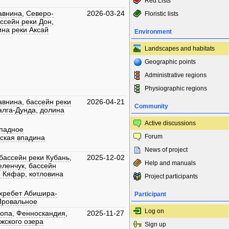
Red Lists
авнина
,
Северо-
2026-03-24
Floristic lists
ссейн реки Дон
,
ина реки Аксай
Environment
Landscapes and habitats
Geographic points
Administrative regions
Physiographic regions
авнина
,
бассейн реки
2026-04-21
Community
алга-Дунда
,
долина
Active discussions
падное
Forum
ская впадина
News of project
бассейн реки Кубань
,
2025-12-02
Help and manuals
еленчук
,
бассейн
и Кяфар
,
котловина
Project participants
хребет Абишира-
Participant
Провальное
Log on
ропа
,
Фенноскандия
,
2025-11-27
жского озера
Sign up