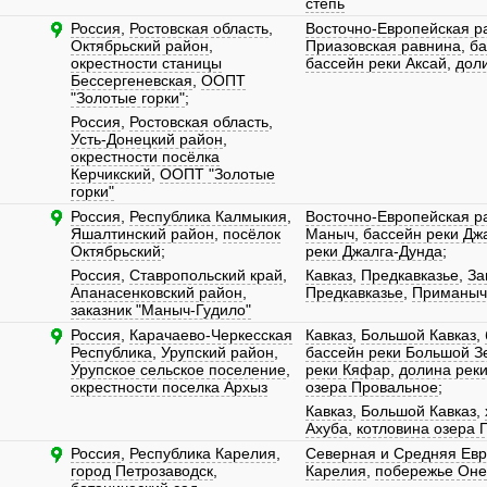
степь
Россия
,
Ростовская область
,
Восточно-Европейская р
Октябрьский район
,
Приазовская равнина
,
ба
окрестности станицы
бассейн реки Аксай
,
дол
Бессергеневская
,
ООПТ
"Золотые горки"
;
Россия
,
Ростовская область
,
Усть-Донецкий район
,
окрестности посёлка
Керчикский
,
ООПТ "Золотые
горки"
Россия
,
Республика Калмыкия
,
Восточно-Европейская р
Яшалтинский район
,
посёлок
Маныч
,
бассейн реки Дж
Октябрьский
;
реки Джалга-Дунда
;
Россия
,
Ставропольский край
,
Кавказ
,
Предкавказье
,
За
Апанасенковский район
,
Предкавказье
,
Приманыч
заказник "Маныч-Гудило"
Россия
,
Карачаево-Черкесская
Кавказ
,
Большой Кавказ
,
Республика
,
Урупский район
,
бассейн реки Большой З
Урупское сельское поселение
,
реки Кяфар
,
долина рек
окрестности поселка Архыз
озера Провальное
;
Кавказ
,
Большой Кавказ
,
Ахуба
,
котловина озера 
Россия
,
Республика Карелия
,
Северная и Средняя Ев
город Петрозаводск
,
Карелия
,
побережье Оне