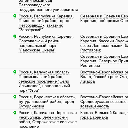
ботанический сад
Петрозаводского
государственного университета
Россия
,
Республика Карелия
,
Северная и Средняя Ев
Прионежский район
,
город
Карелия
,
побережье Оне
Петрозаводск
,
заказник
"Заозёрский"
Россия
,
Республика Карелия
,
Северная и Средняя Ев
Сортавальский район
,
Карелия
,
бассейн Ладожс
национальный парк
озера Леппясенлампи
,
б
"Ладожские шхеры"
Ристиярви
;
Северная и Средняя Ев
Карелия
,
Северное При
Ристиярви
Россия
,
Калужская область
,
Восточно-Европейская р
Перемышльский район
,
Волга
,
бассейн реки Ока
сельское поселение "Село
Жиздра
Ильинское"
,
национальный
парк "Угра"
Россия
,
Воронежская область
,
Восточно-Европейская р
Бутурлиновский район
,
город
Среднерусская возвыше
Бутурлиновка
возвышенность
Россия
,
Карачаево-Черкесская
Кавказ
,
Большой Кавказ
,
Республика
,
Зеленчукский
гора Баранаха
район
,
Сторожевское сельское
поселение