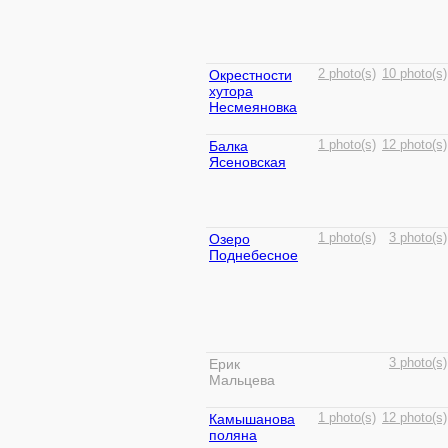
Окрестности
2 photo(s)
10 photo(s)
хутора
Несмеяновка
Балка
1 photo(s)
12 photo(s)
Ясеновская
Озеро
1 photo(s)
3 photo(s)
Поднебесное
Ерик
3 photo(s)
Мальцева
Камышанова
1 photo(s)
12 photo(s)
поляна