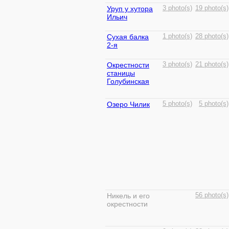
Уруп у хутора
3 photo(s)
19 photo(s)
Ильич
Сухая балка
1 photo(s)
28 photo(s)
2-я
Окрестности
3 photo(s)
21 photo(s)
станицы
Голубинская
Озеро Чилик
5 photo(s)
5 photo(s)
Никель и его
56 photo(s)
окрестности