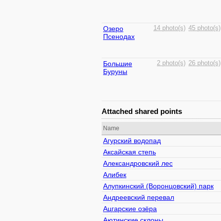
Озеро
14 photo(s)
45 photo(s)
Псенодах
Большие
2 photo(s)
26 photo(s)
Буруны
Attached shared points
Name
Агурский водопад
Аксайская степь
Александровский лес
Алибек
Алупкинский (Воронцовский) парк
Андреевский перевал
Ацгарские озёра
Аютинские склоны