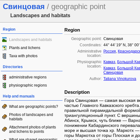
Свинцовая
/ geographic point
Landscapes and habitats
Region
Region
Geographic point:
Свинцовая
Landscapes and habitats
Coordinates:
44° 44′ 19″ N, 38° 00
Plants and lichens
Administrative
Россия
,
Краснодарск
location:
Taxa with photos
Physiographic
Кавказ
,
Большой Ка
location:
Directories
Кавказ
,
Большой Ка
Свинцовая
administrative regions
Author:
Tatiana Vinokurova
physiographic regions
Description
Help and manuals
Гора Свинцовая — самая высокая в
частью Главного Кавказского хребта
What are geographic points?
правильной пирамидальной формой.
Photos of landscapes and
триангуляционный пункт. С вершины
habitats
Абинск, Крымск, чуть ближе — Варн
понижении Кабардинского перевала
Attachment photos of plants
море и высшая точка хр. Маркотх — 
and lichens to points
горы Маркотха от горы Плоская и д
What are shared geographic