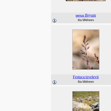
Bryum
genus
Ilia Mikheev
Festuca
tzvelevii
Ilia Mikheev