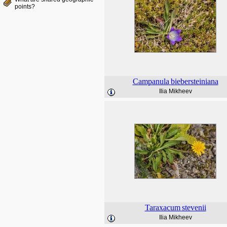
points?
Campanula
biebersteiniana
Ilia Mikheev
Taraxacum
stevenii
Ilia Mikheev