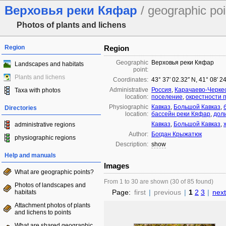
Верховья реки Кяфар
/ geographic poi
Photos of plants and lichens
Region
Region
Geographic
Верховья реки Кяфар
Landscapes and habitats
point:
Plants and lichens
Coordinates:
43° 37′ 02.32″ N, 41° 08′ 2
Administrative
Россия
,
Карачаево-Черке
Taxa with photos
location:
поселение
,
окрестности 
Physiographic
Кавказ
,
Большой Кавказ
,
Directories
location:
бассейн реки Кяфар
,
дол
Кавказ
,
Большой Кавказ
,
administrative regions
Author:
Богдан Крыжатюк
physiographic regions
Description:
show
Help and manuals
Images
What are geographic points?
From 1 to 30 are shown (30 of 85 found)
Photos of landscapes and
Page:
first
|
previous
|
1
2
3
|
next
habitats
Attachment photos of plants
and lichens to points
What are shared geographic