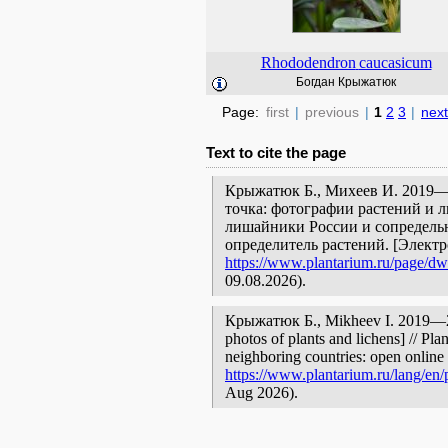
Rhododendron
caucasicum
Богдан Крыжатюк
Page:
first
|
previous
|
1
2
3
|
next
Text to cite the page
Крыжатюк Б., Михеев И. 2019—2
точка: фотографии растений и л
лишайники России и сопредельн
определитель растений. [Элект
https://www.plantarium.ru/page/dw
09.08.2026).
Крыжатюк Б., Mikheev I. 2019—2
photos of plants and lichens] // Pla
neighboring countries: open online 
https://www.plantarium.ru/lang/en/
Aug 2026).