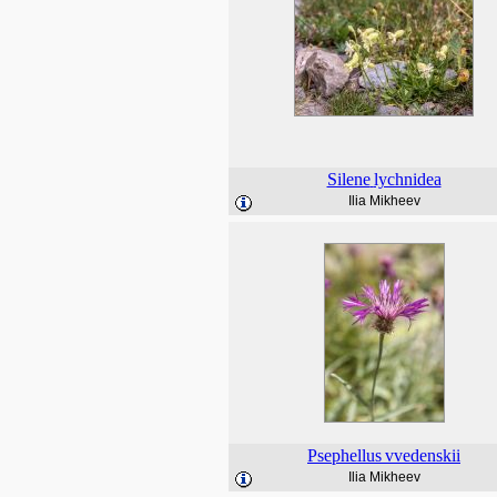
Silene
lychnidea
Ilia Mikheev
Psephellus
vvedenskii
Ilia Mikheev