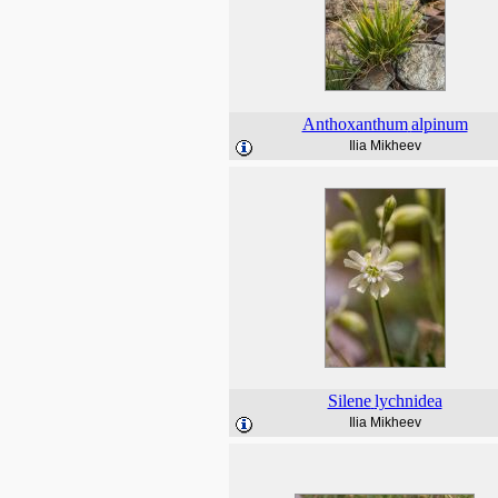
Anthoxanthum
alpinum
Ilia Mikheev
Silene
lychnidea
Ilia Mikheev