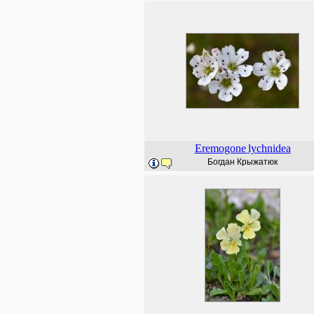
Eremogone
lychnidea
Богдан Крыжатюк