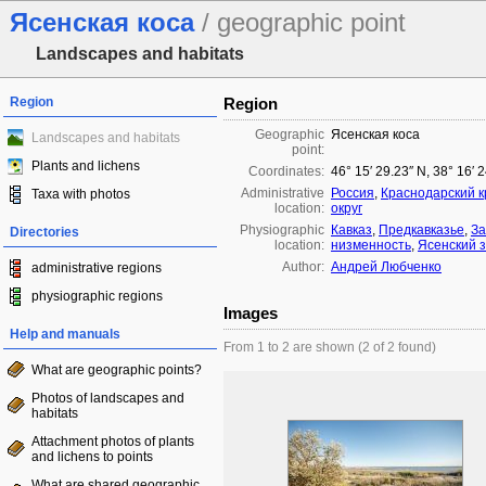
Ясенская коса
/ geographic point
Landscapes and habitats
Region
Region
Geographic
Ясенская коса
Landscapes and habitats
point:
Plants and lichens
Coordinates:
46° 15′ 29.23″ N, 38° 16′ 
Administrative
Россия
,
Краснодарский к
Taxa with photos
location:
округ
Physiographic
Кавказ
,
Предкавказье
,
За
Directories
location:
низменность
,
Ясенский 
Author:
Андрей Любченко
administrative regions
physiographic regions
Images
Help and manuals
From 1 to 2 are shown (2 of 2 found)
What are geographic points?
Photos of landscapes and
habitats
Attachment photos of plants
and lichens to points
What are shared geographic