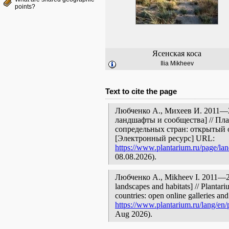
points?
Ясенская коса
Ilia Mikheev
Text to cite the page
Любченко А., Михеев И. 2011—20
ландшафты и сообщества] // Пл
сопредельных стран: открытый 
[Электронный ресурс] URL:
https://www.plantarium.ru/page/lan
08.08.2026).
Любченко А., Mikheev I. 2011—201
landscapes and habitats] // Plantar
countries: open online galleries and
https://www.plantarium.ru/lang/en/
Aug 2026).