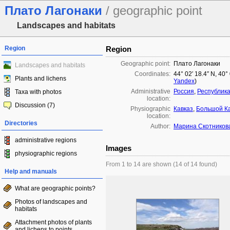
Плато Лагонаки
/ geographic point
Landscapes and habitats
Region
Region
Geographic point:
Плато Лагонаки
Landscapes and habitats
Coordinates:
44° 02′ 18.4″ N, 40°
Plants and lichens
Yandex
)
Administrative
Россия
,
Республик
Taxa with photos
location:
Discussion (7)
Physiographic
Кавказ
,
Большой К
location:
Directories
Author:
Марина Скотников
administrative regions
Images
physiographic regions
From 1 to 14 are shown (14 of 14 found)
Help and manuals
What are geographic points?
Photos of landscapes and
habitats
Attachment photos of plants
and lichens to points