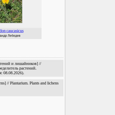
don
caucasicus
андр Лебедев
тений и лишайников] //
еделитель растений.
: 08.08.2026).
] // Plantarium. Plants and lichens