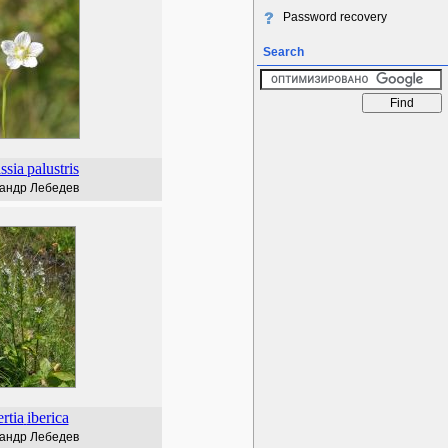
Password recovery
Search
ssia
palustris
андр Лебедев
rtia
iberica
андр Лебедев