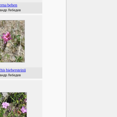
erna
behen
андр Лебедев
his
biebersteinii
андр Лебедев