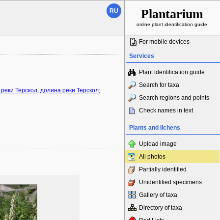
Plantarium
RU
online plant identification guide
For mobile devices
Services
Plant identification guide
Search for taxa
 реки Терскол
,
долина реки Терскол
;
Search regions and points
Check names in text
Plants and lichens
Upload image
All photos
Partially identified
Unidentified specimens
Gallery of taxa
Directory of taxa