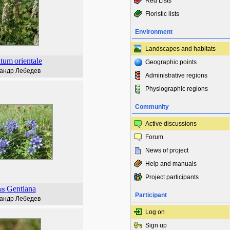
Red Lists
Floristic lists
Environment
Landscapes and habitats
itum
orientale
Geographic points
андр Лебедев
Administrative regions
Physiographic regions
Community
Active discussions
Forum
News of project
Help and manuals
Project participants
Gentiana
us
Participant
андр Лебедев
Log on
Sign up