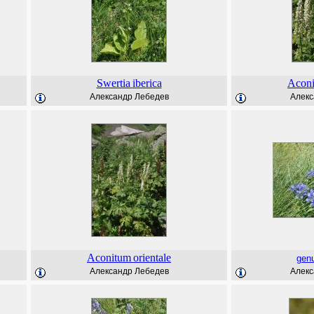
Swertia
iberica
Acon
Александр Лебедев
Алекс
Aconitum
orientale
gen
Александр Лебедев
Алекс