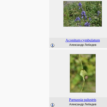
Aconitum
cymbulatum
Александр Лебедев
Parnassia
palustris
Александр Лебедев