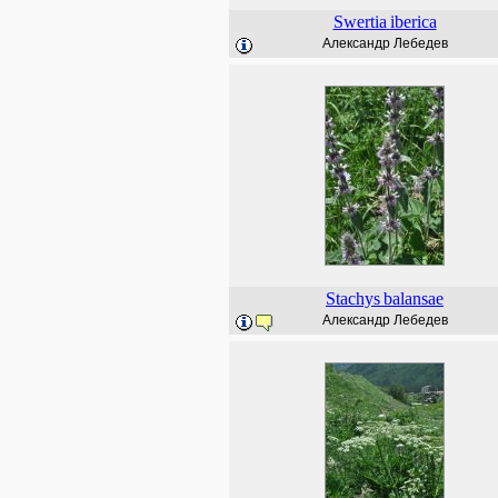
Swertia
iberica
Александр Лебедев
Stachys
balansae
Александр Лебедев