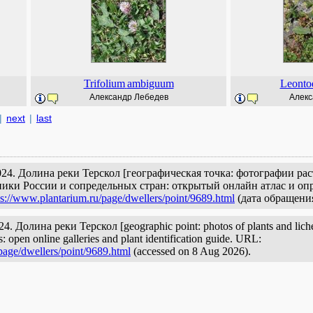
Trifolium
ambiguum
Leonto
Александр Лебедев
Алекс
|
next
|
last
4. Долина реки Терскол [географическая точка: фотографии рас
ики России и сопредельных стран: открытый онлайн атлас и опр
ps://www.plantarium.ru/page/dwellers/point/9689.html
(дата обращения
 Долина реки Терскол [geographic point: photos of plants and lichens
: open online galleries and plant identification guide. URL:
page/dwellers/point/9689.html
(accessed on 8 Aug 2026).