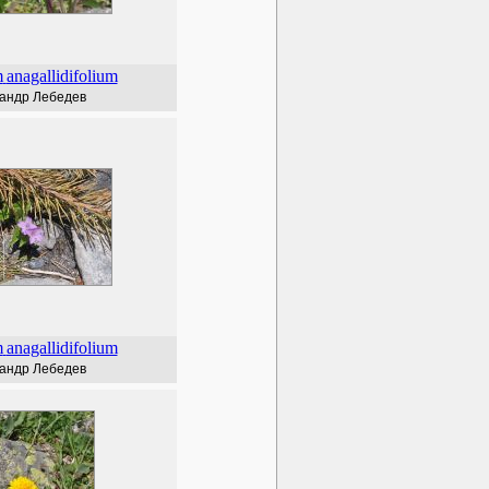
m
anagallidifolium
андр Лебедев
m
anagallidifolium
андр Лебедев