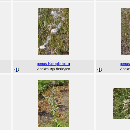
Eriophorum
genus
genus
Александр Лебедев
Алекс