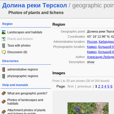
Долина реки Терскол
/ geographic poin
Photos of plants and lichens
Region
Region
Geographic point:
Долина реки Терс
Landscapes and habitats
Coordinates:
43° 16′ 12.96″ N, 4
Plants and lichens
Administrative location:
Россия
,
Кабардино
Taxa with photos
Physiographic location:
Кавказ
,
Большой К
Кавказ
,
Большой К
Discussion (8)
Author:
Александр Лебед
Directories
Description:
show
administrative regions
Images
physiographic regions
From 1 to 30 are shown (30 of 164 found)
Help and manuals
Page:
first
|
previous
|
1
2
3
4
5
6
What are geographic points?
Photos of landscapes and
habitats
Attachment photos of plants
and lichens to points