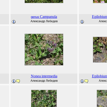
Campanula
Epilobiu
genus
Александр Лебедев
Алекс
Nonea
intermedia
Epilobiu
Александр Лебедев
Алекс