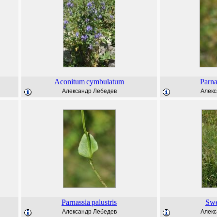
Aconitum
cymbulatum
Parna
Александр Лебедев
Алекс
Parnassia
palustris
Swe
Александр Лебедев
Алекс