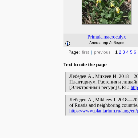
Primula
macrocalyx
Александр Лебедев
Page:
first
|
previous
|
1
2
3
4
5
6
Text to cite the page
Лебедев А., Михеев И. 2018—202
Плантариум. Растения и лишайн
[Электронный ресурс] URL:
htt
Лебедев А., Mikheev I. 2018—2024.
of Russia and neighboring countries
https://www.plantarium.ru/lang/en/