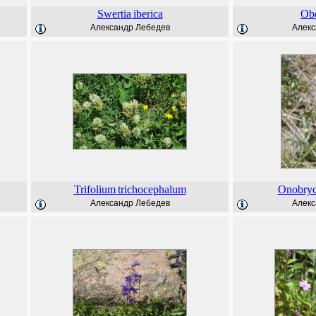
Swertia
iberica
Ob
Александр Лебедев
Алекс
Trifolium
trichocephalum
Onobryc
Александр Лебедев
Алекс