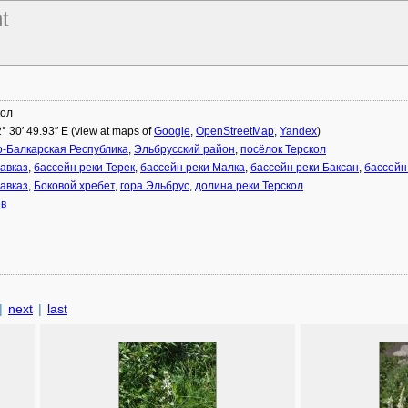
t
кол
2° 30′ 49.93″ E (view at maps of
Google
,
OpenStreetMap
,
Yandex
)
-Балкарская Республика
,
Эльбрусский район
,
посёлок Терскол
авказ
,
бассейн реки Терек
,
бассейн реки Малка
,
бассейн реки Баксан
,
бассейн
авказ
,
Боковой хребет
,
гора Эльбрус
,
долина реки Терскол
ев
|
next
|
last