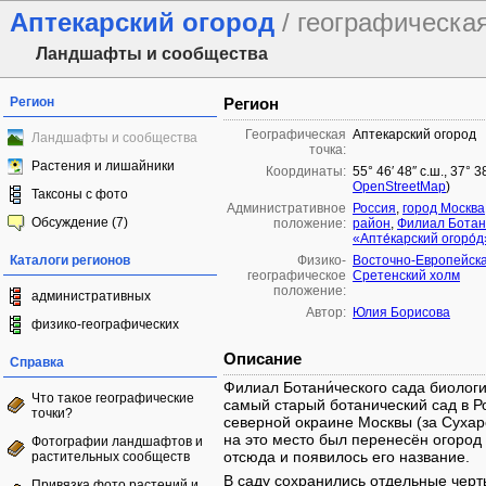
Аптекарский огород
/ географическа
Ландшафты и сообщества
Регион
Регион
Географическая
Аптекарский огород
Ландшафты и сообщества
точка:
Растения и лишайники
Координаты:
55° 46′ 48″ с.ш., 37° 
OpenStreetMap
)
Таксоны с фото
Административное
Россия
,
город Москва
Обсуждение (7)
положение:
район
,
Филиал Ботани
«Апте́карский огоро́д
Каталоги регионов
Физико-
Восточно-Европейск
географическое
Сретенский холм
положение:
административных
Автор:
Юлия Борисова
физико-географических
Описание
Справка
Филиал Ботани́ческого сада биологи
Что такое географические
самый старый ботанический сад в Ро
точки?
северной окраине Москвы (за Сухар
на это место был перенесён огоро
Фотографии ландшафтов и
отсюда и появилось его название.
растительных сообществ
В саду сохранились отдельные черт
Привязка фото растений и