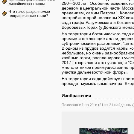
250—300 лет. Особенно выделяются
лишайников к точкам
деревом в центральной части Москв
Что такое разделяемые
преданиям, самим Петром I. Коллек
географические точки?
постройки второй половины XIX век
сада графа Разумовского и ботанич
Воробьёвых горах (у Донского мона
На территории ботанического сада е
прямые и петляющие аллеи, деревя
субтропическими растениями, "апте
В одном из прудов водятся карпы ко
небольшое, но очень разнообразное
хвойные горки, распланирован учас
2017 г открылся и этот участок, и 
многолетников преимущественно при
участка дальневосточной флоры.
На территории сада действует пост
проходят музыкальные вечера. Вход
Изображения
Показано с 1 по 21-е (21 из 21 найденных