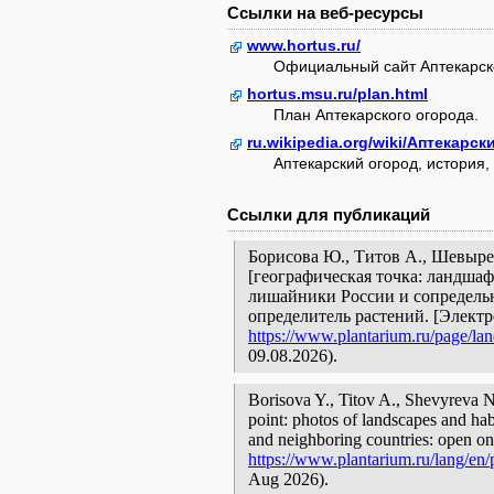
Ссылки на веб-ресурсы
www.hortus.ru/
Официальный сайт Аптекарско
hortus.msu.ru/plan.html
План Аптекарского огорода.
ru.wikipedia.org/wiki/Аптекарс
Аптекарский огород, история,
Ссылки для публикаций
Борисова Ю., Титов А., Шевыре
[географическая точка: ландшаф
лишайники России и сопредельн
определитель растений. [Элект
https://www.plantarium.ru/page/la
09.08.2026).
Borisova Y., Titov A., Shevyrev
point: photos of landscapes and habi
and neighboring countries: open onl
https://www.plantarium.ru/lang/en/
Aug 2026).