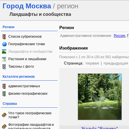
Город Москва
/ регион
Ландшафты и сообщества
Регион
Регион
Административное положение:
Россия
,
Г
Список субрегионов
Географические точки
Изображения
Ландшафты и сообщества
Показано с 1 по 30-е (30 из 581 найденны
Растения и лишайники
Страница:
первая
|
предыдущая
Таксоны с фото
Каталоги регионов
административных
физико-географических
Справка
Что такое географические
точки?
Фотографии ландшафтов и
Усадьба "Валуево"
растительных сообществ