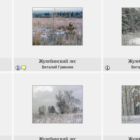
Жулебинский лес
Жуле
Виталий Гуменюк
Вита
Жулебинский лес
Жуле