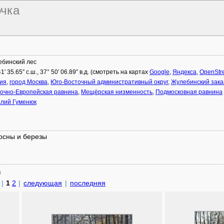
очка
бинский лес
41′ 35.65″ с.ш., 37° 50′ 06.89″ в.д. (смотреть на картах
Google
,
Яндекса
,
OpenStr
ия
,
город Москва
,
Юго-Восточный административный округ
,
Жулебинский зака
очно-Европейская равнина
,
Мещёрская низменность
,
Подмосковная равнина
лий Гуменюк
осны и березы
)
|
1
2
|
следующая
|
последняя