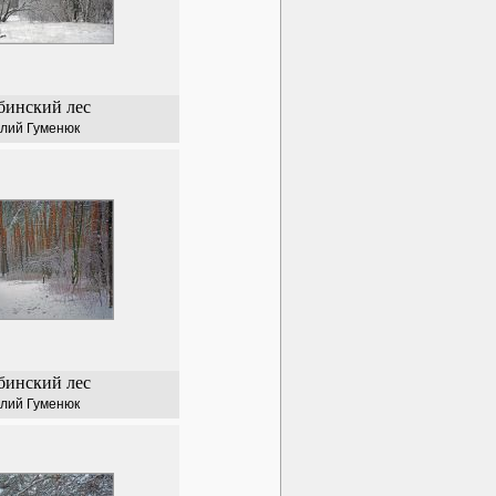
бинский лес
лий Гуменюк
бинский лес
лий Гуменюк