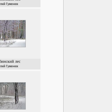
лий Гуменюк
бинский лес
лий Гуменюк