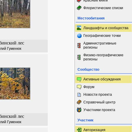
Красные книги
Флористические списки
Местообитания
Ландшафты и сообщества
Географические точки
бинский лес
Административные
регионы
лий Гуменюк
Физико-географические
регионы
Сообщество
Активные обсуждения
Форум
Новости проекта
Справочный центр
Участники проекта
бинский лес
Участник
лий Гуменюк
Авторизация