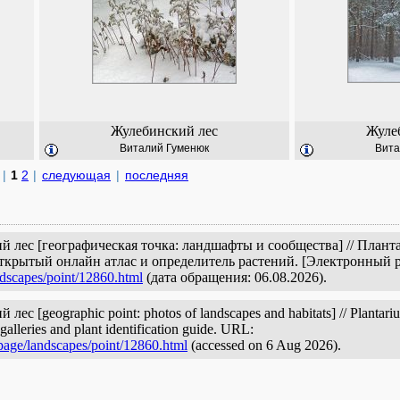
Жулебинский лес
Жуле
Виталий Гуменюк
Вита
|
1
2
|
следующая
|
последняя
й лес [географическая точка: ландшафты и сообщества] // План
открытый онлайн атлас и определитель растений. [Электронный 
ndscapes/point/12860.html
(дата обращения: 06.08.2026).
с [geographic point: photos of landscapes and habitats] // Plantarium
galleries and plant identification guide. URL:
/page/landscapes/point/12860.html
(accessed on 6 Aug 2026).