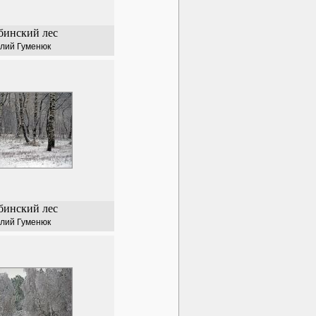
бинский лес
лий Гуменюк
бинский лес
лий Гуменюк