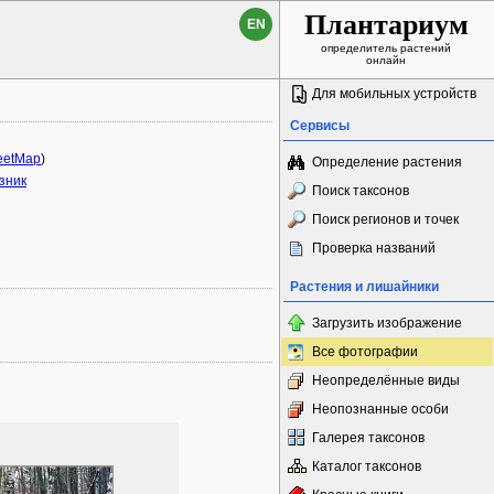
Плантариум
EN
определитель растений
онлайн
Для мобильных устройств
Сервисы
eetMap
)
Определение растения
зник
Поиск таксонов
Поиск регионов и точек
Проверка названий
Растения и лишайники
Загрузить изображение
Все фотографии
Неопределённые виды
Неопознанные особи
Галерея таксонов
Каталог таксонов