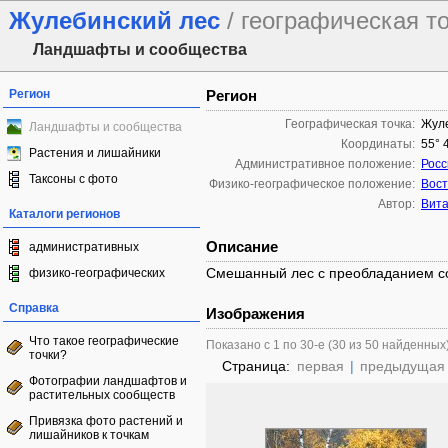
Жулебинский лес
/ географическая т
Ландшафты и сообщества
Регион
Регион
Географическая точка:
Жуле
Ландшафты и сообщества
Координаты:
55° 
Растения и лишайники
Административное положение:
Росс
Таксоны с фото
Физико-географическое положение:
Вост
Автор:
Вита
Каталоги регионов
Описание
административных
Смешанный лес с преобладанием с
физико-географических
Справка
Изображения
Что такое географические
Показано с 1 по 30-е (30 из 50 найденных
точки?
Страница:
первая
|
предыдущая
Фотографии ландшафтов и
растительных сообществ
Привязка фото растений и
лишайников к точкам