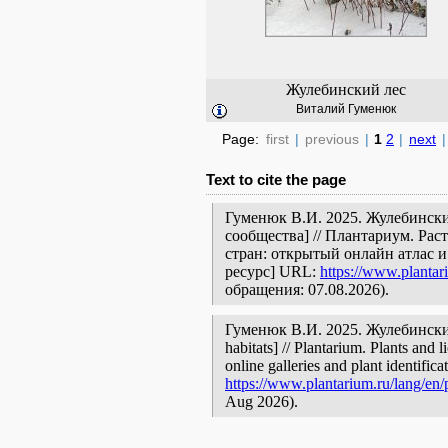
Жулебинский лес
Виталий Гуменюк
Page:
first
|
previous
|
1
2
|
next
|
Text to cite the page
Гуменюк В.И. 2025. Жулебински
сообщества] // Плантариум. Ра
стран: открытый онлайн атлас 
ресурс] URL:
https://www.plantar
обращения: 07.08.2026).
Гуменюк В.И. 2025. Жулебинский л
habitats] // Plantarium. Plants and
online galleries and plant identific
https://www.plantarium.ru/lang/en
Aug 2026).