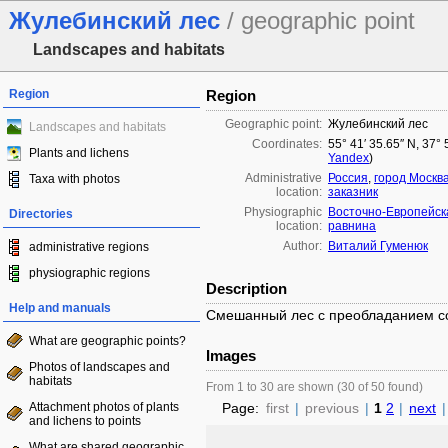
Жулебинский лес
/ geographic point
Landscapes and habitats
Region
Region
Geographic point:
Жулебинский лес
Landscapes and habitats
Coordinates:
55° 41′ 35.65″ N, 37° 
Plants and lichens
Yandex
)
Administrative
Россия
,
город Москв
Taxa with photos
location:
заказник
Physiographic
Восточно-Европейск
Directories
location:
равнина
Author:
Виталий Гуменюк
administrative regions
physiographic regions
Description
Help and manuals
Смешанный лес с преобладанием с
What are geographic points?
Images
Photos of landscapes and
habitats
From 1 to 30 are shown (30 of 50 found)
Attachment photos of plants
Page:
first
|
previous
|
1
2
|
next
|
and lichens to points
What are shared geographic