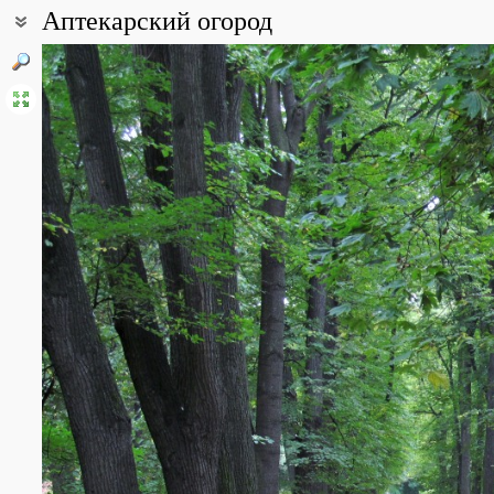
Аптекарский огород
Координаты:
55° 46′ 48″ с.ш., 37° 38′ 24″ в.д. (смотреть на картах
Google
,
Янде
Описание точки:
Филиал Ботани́ческого сада биологического факультета МГУ «А
сад в России. Сад основан в 1706 году на тогдашней северной
I. Из-под стен Кремля на это место был перенесён огород для
появилось его название.
В саду сохранились отдельные черты планировки XVIII века, н
выделяются ива белая, которая считается старейшим деревом в
посаженная, согласно преданиям, самим Петром I. Коллекции э
второй половины XIX века частично пришли из Горенского ботан
сада, созданного П. Демидовым на Воробьёвых горах (у Донског
На территории ботанического сада есть старинный пруд на гли
деревянный мостик, оранжереи с тропическими и субтропическим
лекарственных растений. В одном из прудов водятся карпы кои, 
очень разнообразное своими видами место. За 2014-15 гг созда
растительности Средней полосы России. В 2017 г открылся и это
травянистых многолетников преимущественно природного происх
дальневосточной флоры.
На территории сада действует постоянная выставка современно
платный.
Все фотографии
(21)
Фото растений и лишайников
(1148)