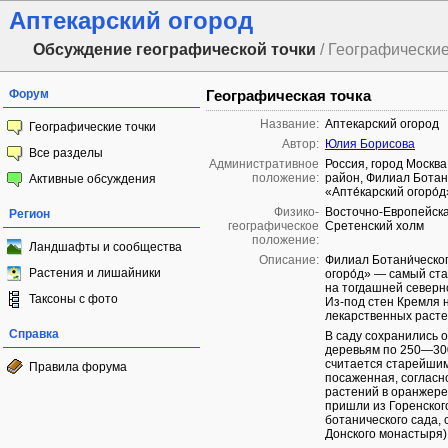
Аптекарский огород
Обсуждение географической точки
/ Географические
Форум
Географическая точка
Название:
Аптекарский огород
Географические точки
Автор:
Юлия Борисова
Все разделы
Административное
Россия, город Москв
положение:
район, Филиал Ботан
Активные обсуждения
«Апте́карский огоро́д
Физико-
Восточно-Европейска
Регион
географическое
Сретенский холм
положение:
Ландшафты и сообщества
Описание:
Филиал Ботани́ческо
Растения и лишайники
огоро́д» — самый ста
на тогдашней северн
Таксоны с фото
Из-под стен Кремля 
лекарственных расте
Справка
В саду сохранились о
деревьям по 250—300
считается старейшим
Правила форума
посаженная, согласн
растений в оранжере
пришли из Горенског
ботанического сада,
Донского монастыря)