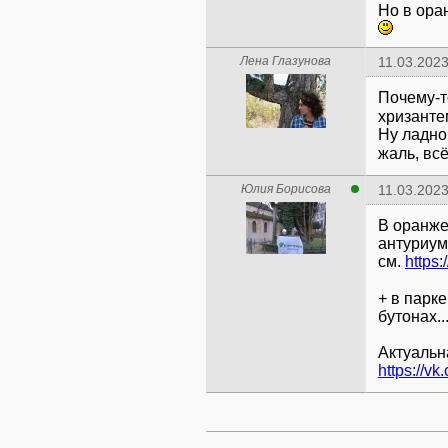
Но в ора
Лена Глазунова
11.03.2023
Почему-т
хризанте
Ну ладно,
жаль, вс
Юлия Борисова
11.03.2023
В оранже
антуриумы
см.
https:
+ в парк
бутонах..
https://vk