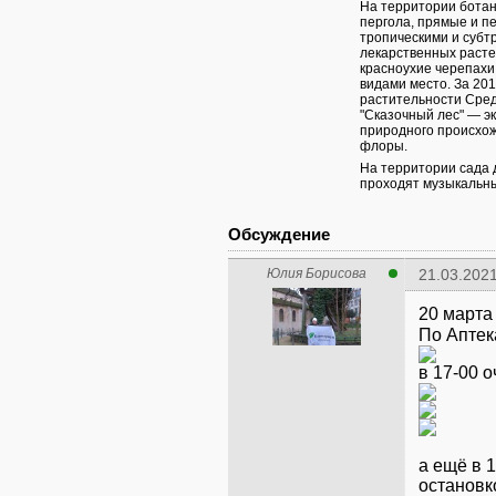
На территории ботан
пергола, прямые и п
тропическими и субт
лекарственных растен
красноухие черепахи
видами место. За 201
растительности Средн
"Сказочный лес" — э
природного происхож
флоры.
На территории сада 
проходят музыкальны
Обсуждение
Юлия Борисова
21.03.2021
20 марта
По Аптек
а ещё в 