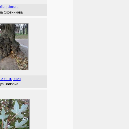
lia
pinnata
а Скотникова
a
europaea
×
iya Borisova