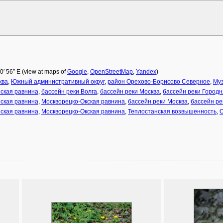
40′ 56″ E (view at maps of
Google
,
OpenStreetMap
,
Yandex
)
ква
,
Южный административный округ
,
район Орехово-Борисово Северное
,
Муз
ская равнина
,
бассейн реки Волга
,
бассейн реки Москва
,
бассейн реки Городн
ская равнина
,
Москворецко-Окская равнина
,
бассейн реки Москва
,
бассейн ре
ская равнина
,
Москворецко-Окская равнина
,
Теплостанская возвышенность
,
О