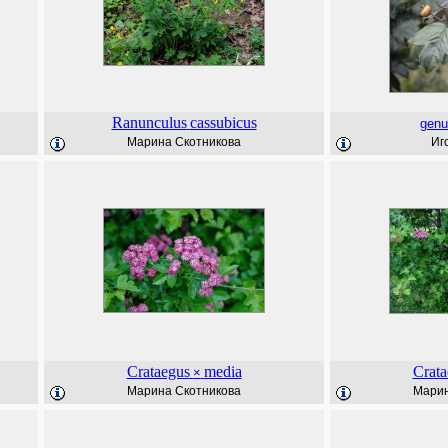
Ranunculus
cassubicus
genu
Марина Скотникова
Иг
Crataegus
media
Crata
×
Марина Скотникова
Марин