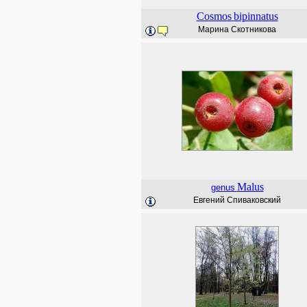
Cosmos
bipinnatus
Марина Скотникова
Malus
genus
Евгений Спиваковский