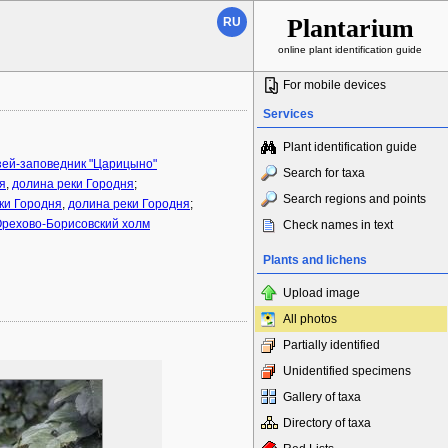
Plantarium
RU
online plant identification guide
For mobile devices
Services
Plant identification guide
ей-заповедник "Царицыно"
Search for taxa
я
,
долина реки Городня
;
Search regions and points
ки Городня
,
долина реки Городня
;
рехово-Борисовский холм
Check names in text
Plants and lichens
Upload image
All photos
Partially identified
Unidentified specimens
Gallery of taxa
Directory of taxa