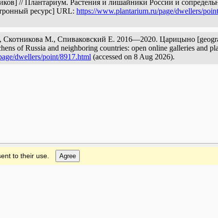
ков] // Плантариум. Растения и лишайники России и сопредель
ктронный ресурс] URL:
https://www.plantarium.ru/page/dwellers/poin
И., Скотникова М., Спиваковский Е. 2016—2020. Царицыно [geograph
lichens of Russia and neighboring countries: open online galleries and pl
page/dwellers/point/8917.html
(accessed on 8 Aug 2026).
ent to their use.
Agree