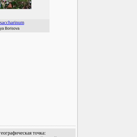
saccharinum
iya Borisova
еографическая точка: