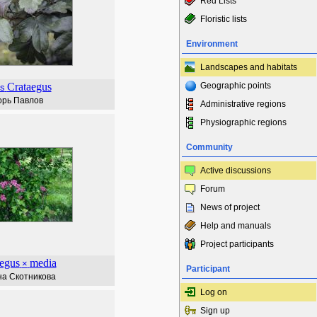
Red Lists
Floristic lists
Environment
Landscapes and habitats
Crataegus
Geographic points
s
орь Павлов
Administrative regions
Physiographic regions
Community
Active discussions
Forum
News of project
Help and manuals
Project participants
egus
media
×
Participant
а Скотникова
Log on
Sign up