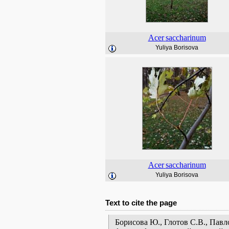
Acer
saccharinum
Yuliya Borisova
Acer
saccharinum
Yuliya Borisova
Text to cite the page
Борисова Ю., Глотов С.В., Пав