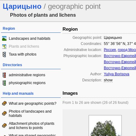
Царицыно
/ geographic point
Photos of plants and lichens
Region
Region
Geographic point:
Царицыно
Landscapes and habitats
Coordinates:
55° 36′ 56″ N, 37° 
Plants and lichens
Administrative location:
Россия
,
город Мос
Taxa with photos
Physiographic location:
Восточно-Европей
Восточно-Европей
Directories
Восточно-Европей
Author:
Yuliya Borisova
administrative regions
Description:
show
physiographic regions
Images
Help and manuals
From 1 to 26 are shown (26 of 26 found)
What are geographic points?
Photos of landscapes and
habitats
Attachment photos of plants
and lichens to points
What are shared geographic