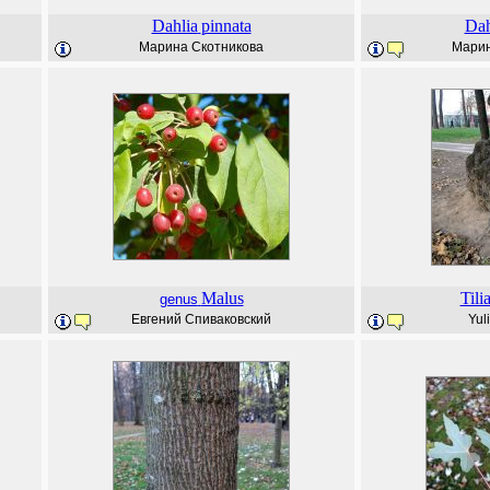
Dahlia
pinnata
Dah
Марина Скотникова
Марин
Malus
Tili
genus
Евгений Спиваковский
Yul