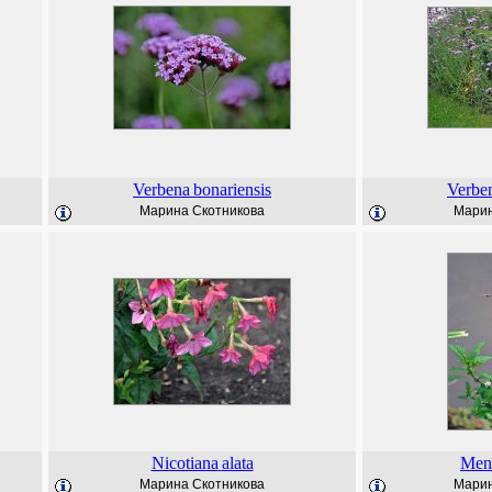
Verbena
bonariensis
Verbe
Марина Скотникова
Марин
Nicotiana
alata
Men
Марина Скотникова
Марин