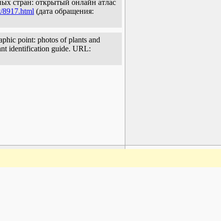
ных стран: открытый онлайн атлас
t/8917.html
(дата обращения:
ic point: photos of plants and
ant identification guide. URL:
www.plantarium.ru
To the top