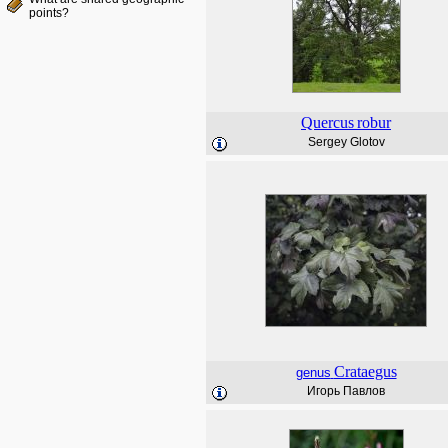
points?
Quercus
robur
Sergey Glotov
Crataegus
genus
Игорь Павлов