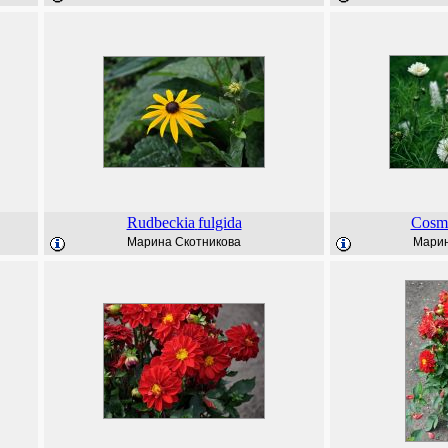
Rudbeckia
fulgida
Cosm
Марина Скотникова
Марин