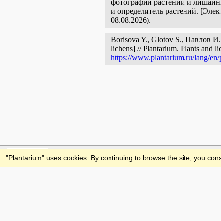
фотографии растений и лишайни
и определитель растений. [Эле
08.08.2026).
Borisova Y., Glotov S., Павлов 
lichens] // Plantarium. Plants and 
https://www.plantarium.ru/lang/en/
Feedback
"Plantarium" uses cookies. By continuing to browse the site, you cons