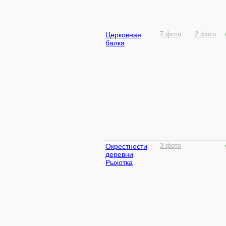
Церковная
7 фото
2 фото
балка
Окрестности
3 фото
деревни
Рыхотка