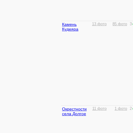
Камень
13 фото
85 фото
3
Кудеяра
Окрестности
11 фото
1 фото
2
села Долгое