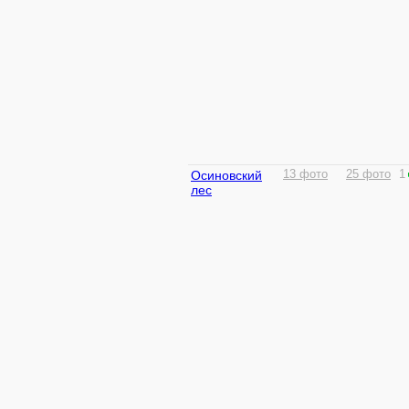
Осиновский
13 фото
25 фото
1
лес