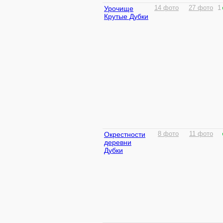
Урочище
14 фото
27 фото
1
Крутые Дубки
Окрестности
8 фото
11 фото
деревни
Дубки