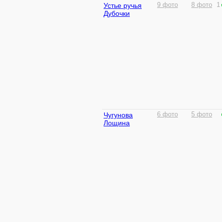
Устье ручья
9 фото
8 фото
1
Дубочки
Чугунова
6 фото
5 фото
Лощина