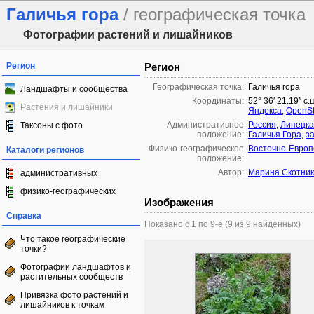
Галичья гора
/ географическая точка
Фотографии растений и лишайников
Регион
Регион
Географическая точка:
Галичья гора
Ландшафты и сообщества
Координаты:
52° 36′ 21.19″ с.
Растения и лишайники
Яндекса
,
OpenSt
Административное
Россия
,
Липецка
Таксоны с фото
положение:
Галичья Гора
,
з
Физико-географическое
Восточно-Европ
Каталоги регионов
положение:
Автор:
Марина Скотник
административных
физико-географических
Изображения
Справка
Показано с 1 по 9-е (9 из 9 найденных)
Что такое географические
точки?
Фотографии ландшафтов и
растительных сообществ
Привязка фото растений и
лишайников к точкам