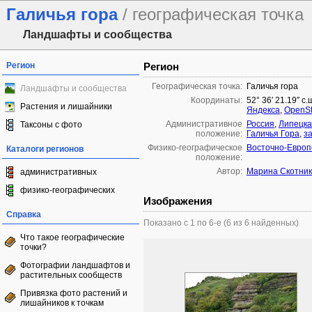
Галичья гора
/ географическая точка
Ландшафты и сообщества
Регион
Регион
Географическая точка:
Галичья гора
Ландшафты и сообщества
Координаты:
52° 36′ 21.19″ с.
Растения и лишайники
Яндекса
,
OpenSt
Административное
Россия
,
Липецка
Таксоны с фото
положение:
Галичья Гора
,
з
Физико-географическое
Восточно-Европ
Каталоги регионов
положение:
Автор:
Марина Скотник
административных
физико-географических
Изображения
Справка
Показано с 1 по 6-е (6 из 6 найденных)
Что такое географические
точки?
Фотографии ландшафтов и
растительных сообществ
Привязка фото растений и
лишайников к точкам