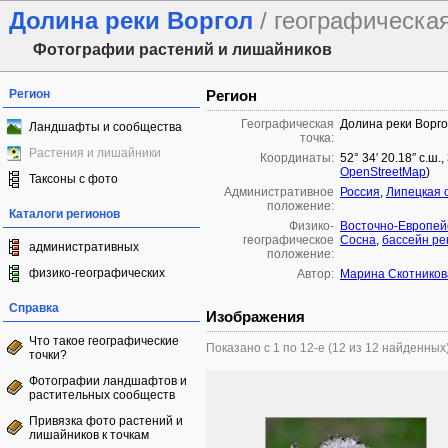
Долина реки Воргол
/ географическа
Фотографии растений и лишайников
Регион
Регион
Географическая
Долина реки Ворг
Ландшафты и сообщества
точка:
Растения и лишайники
Координаты:
52° 34′ 20.18″ с.ш.
OpenStreetMap
)
Таксоны с фото
Административное
Россия
,
Липецкая 
положение:
Каталоги регионов
Физико-
Восточно-Европей
географическое
Сосна
,
бассейн ре
административных
положение:
физико-географических
Автор:
Марина Скотников
Справка
Изображения
Что такое географические
Показано с 1 по 12-е (12 из 12 найденных
точки?
Фотографии ландшафтов и
растительных сообществ
Привязка фото растений и
лишайников к точкам