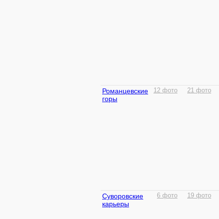
Романцевские
12 фото
21 фото
горы
Суворовские
6 фото
19 фото
карьеры