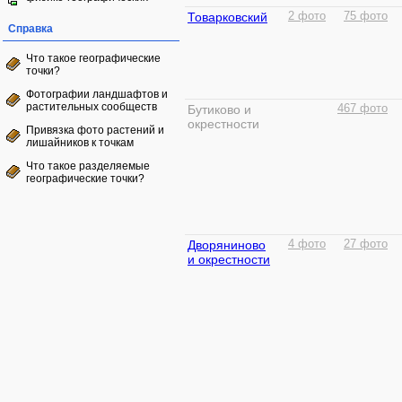
Товарковский
2 фото
75 фото
Справка
Что такое географические
точки?
Фотографии ландшафтов и
растительных сообществ
Бутиково и
467 фото
окрестности
Привязка фото растений и
лишайников к точкам
Что такое разделяемые
географические точки?
Дворяниново
4 фото
27 фото
и окрестности