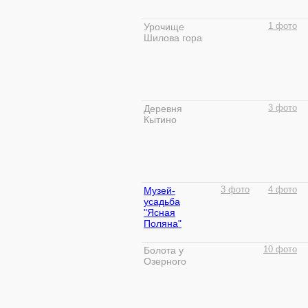
Урочище
1 фото
Шилова гора
Деревня
3 фото
Кытино
Музей-
3 фото
4 фото
усадьба
"Ясная
Поляна"
Болота у
10 фото
Озерного