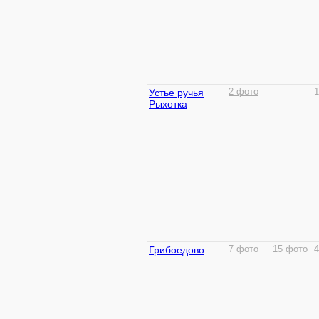
Устье ручья
2 фото
1
Рыхотка
Грибоедово
7 фото
15 фото
4