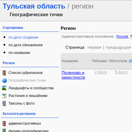
Тульская область
/ регион
Географические точки
Сортировка
Регион
Административное положение:
Россия
,
Т
по дате создания
по дате обновления
Страница:
первая
|
предыдущая
по названию
Название
Пейзажи
Обитатели
Регион
Поленово и
2 фото
8 фото
Список субрегионов
окрестности
Географические точки
Ландшафты и сообщества
Растения и лишайники
Таксоны с фото
Каталоги регионов
административных
физико-географических