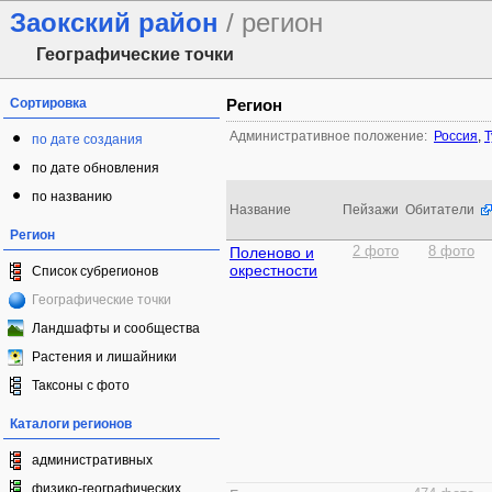
Заокский район
/ регион
Географические точки
Сортировка
Регион
Административное положение:
Россия
,
Т
по дате создания
по дате обновления
по названию
Название
Пейзажи
Обитатели
Регион
Поленово и
2 фото
8 фото
окрестности
Список субрегионов
Географические точки
Ландшафты и сообщества
Растения и лишайники
Таксоны с фото
Каталоги регионов
административных
физико-географических