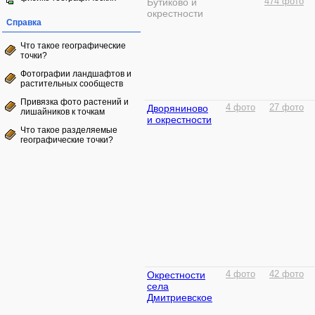
Бутиково и
474 фото
окрестности
Справка
Что такое географические
точки?
Фотографии ландшафтов и
растительных сообществ
Привязка фото растений и
Дворяниново
4 фото
27 фото
лишайников к точкам
и окрестности
Что такое разделяемые
географические точки?
Окрестности
4 фото
42 фото
села
Дмитриевское