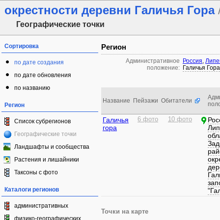
окрестности деревни Галичья Гора
Географические точки
Сортировка
Регион
Административное
Россия
,
Липе
по дате создания
положение:
Галичья Гора
по дате обновления
по названию
Адм
Название
Пейзажи
Обитатели
пол
Регион
Галичья
6 фото
10 фото
Рос
Список субрегионов
гора
Лип
Географические точки
обл
Зад
Ландшафты и сообщества
рай
окр
Растения и лишайники
дер
Таксоны с фото
Гал
зап
Каталоги регионов
"Га
административных
Точки на карте
физико-географических