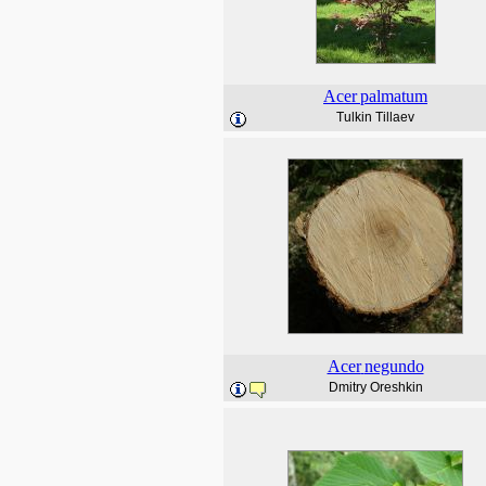
Acer
palmatum
Tulkin Tillaev
Acer
negundo
Dmitry Oreshkin