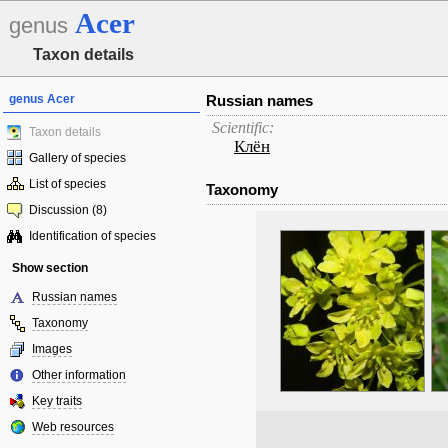
Acer
genus
Taxon details
genus Acer
Russian names
Scientific:
Taxon details
Клён
Gallery of species
List of species
Taxonomy
Discussion (8)
Identification of species
Show section
Russian names
Taxonomy
Images
Other information
Key traits
Web resources