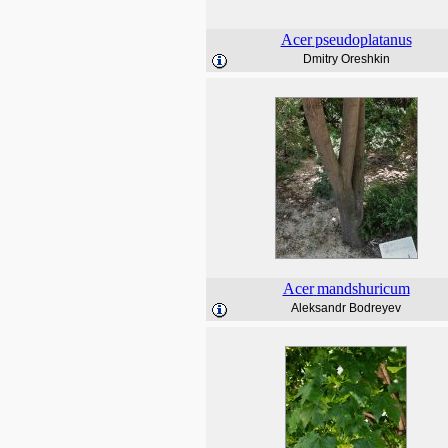
Acer
pseudoplatanus
Dmitry Oreshkin
Acer
mandshuricum
Aleksandr Bodreyev