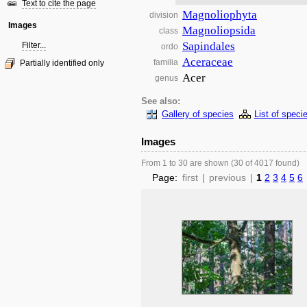
Text to cite the page
Magnoliophyta
division
Images
Magnoliopsida
class
Sapindales
Filter...
ordo
Aceraceae
familia
Partially identified only
Acer
genus
See also:
Gallery of species
List of speci
Images
From 1 to 30 are shown (30 of 4017 found)
Page:
first
|
previous
|
1
2
3
4
5
6