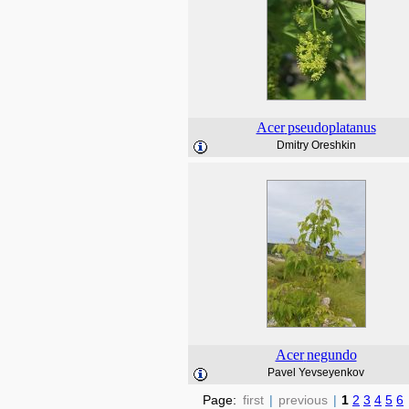
Acer
pseudoplatanus
Dmitry Oreshkin
Acer
negundo
Pavel Yevseyenkov
Page:
first
|
previous
|
1
2
3
4
5
6