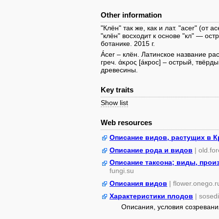
Other information
"Клён" так же, как и лат. "acer" (от 
"клён" восходит к основе "кл" — ост
ботанике. 2015 г.
Ácer – клён. Латинское название ра
греч. άκρος [áкрос] – острый, твёр
древесины.
Key traits
Show list
Web resources
Описание видов, растущих в 
Описание рода и видов
| old.fo
Описание таксона; виды, прои
fungi.su
Описания видов
| flower.onego.r
Характеристики плодов
| sosed
Описания, условия созревани