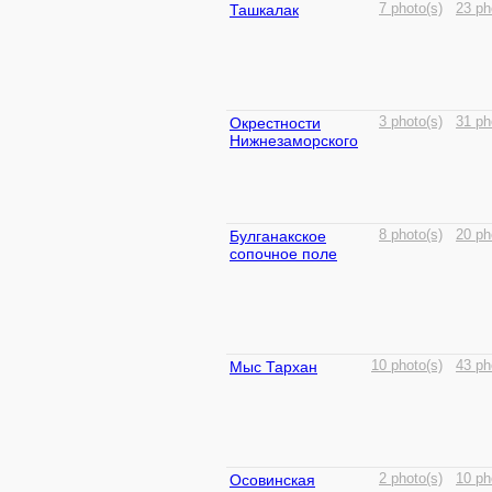
Ташкалак
7 photo(s)
23 ph
Окрестности
3 photo(s)
31 ph
Нижнезаморского
Булганакское
8 photo(s)
20 ph
сопочное поле
Мыс Тархан
10 photo(s)
43 ph
Осовинская
2 photo(s)
10 ph