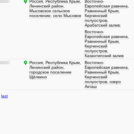
oto(s)
Россия
,
Республика Крым
,
Восточно-
Ленинский район
,
Европейская равнина
,
Мысовское сельское
Равнинный Крым
,
поселение
,
село Мысовое
Керченский
полуостров
,
Арабатский залив
;
Восточно-
Европейская равнина
,
Равнинный Крым
,
Керченский
полуостров
,
Казантипский залив
oto(s)
Россия
,
Республика Крым
,
Восточно-
Ленинский район
,
Европейская равнина
,
городское поселение
Равнинный Крым
,
Щёлкино
Керченский
полуостров
,
озеро
Акташ
last