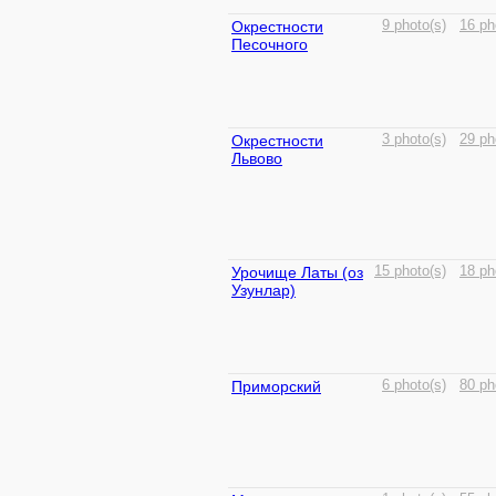
Окрестности
9 photo(s)
16 ph
Песочного
Окрестности
3 photo(s)
29 ph
Львово
Урочище Латы (оз
15 photo(s)
18 ph
Узунлар)
Приморский
6 photo(s)
80 ph