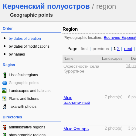
Керченский полуостров
/ region
Geographic points
Order
Region
Physiographic location:
Восточно-Европей
by dates of creation
by dates of modifications
Page:
first
|
previous
|
1
2
|
next
|
by names
Name
Landscapes
Dw
Region
Окрестности села
14 ph
Курортное
List of subregions
Geographic points
Landscapes and habitats
Мыс
7 photo(s)
6 ph
Plants and lichens
Бакланичный
Taxa with photos
Directories
administrative regions
Мыс Фонарь
2 photo(s)
3 ph
physiographic regions