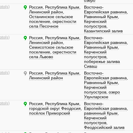
озеро
oto(s)
Россия
,
Республика Крым
,
Восточно-
Ленинский район
,
Европейская равнина
,
Останинское сельское
Равнинный Крым
,
поселение
,
окрестности
Керченский
села Песочное
полуостров
,
Казантипский залив
oto(s)
Россия
,
Республика Крым
,
Восточно-
Ленинский район
,
Европейская равнина
,
Семисотское сельское
Равнинный Крым
,
поселение
,
окрестности
Керченский
села Львово
полуостров
,
побережье залива
Сиваш
oto(s)
Россия
,
Республика Крым
,
Восточно-
Ленинский район
Европейская равнина
,
Равнинный Крым
,
Керченский
полуостров
,
озеро
Узунларское
oto(s)
Россия
,
Республика Крым
,
Восточно-
городской округ Феодосия
,
Европейская равнина
,
посёлок Приморский
равнинный Крым
,
Керченский
полуостров
,
Феодосийский залив