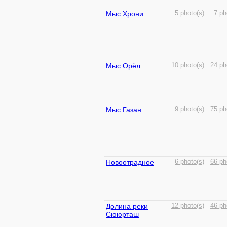
Мыс Хрони
5 photo(s)
7 ph
Мыс Орёл
10 photo(s)
24 ph
Мыс Газан
9 photo(s)
75 ph
Новоотрадное
6 photo(s)
66 ph
Долина реки
12 photo(s)
46 ph
Сююрташ