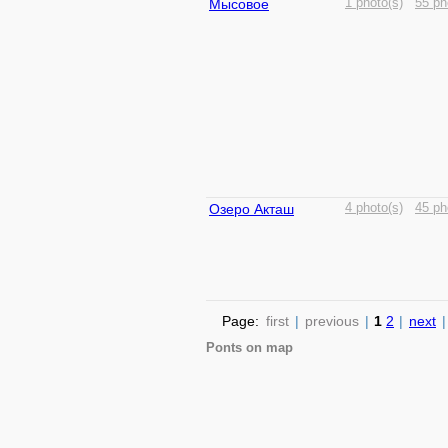
Мысовое
1 photo(s)
55 ph
Озеро Акташ
4 photo(s)
45 ph
Page:
first
|
previous
|
1
2
|
next
|
Ponts on map