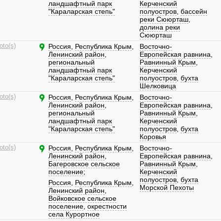
ландшафтный парк
Керченский
"Караларская степь"
полуостров
,
бассейн
реки Сююрташ
,
долина реки
Сююрташ
oto(s)
Россия
,
Республика Крым
,
Восточно-
Ленинский район
,
Европейская равнина
,
региональный
Равнинный Крым
,
ландшафтный парк
Керченский
"Караларская степь"
полуостров
,
бухта
Шелковица
oto(s)
Россия
,
Республика Крым
,
Восточно-
Ленинский район
,
Европейская равнина
,
региональный
Равнинный Крым
,
ландшафтный парк
Керченский
"Караларская степь"
полуостров
,
бухта
Коровья
oto(s)
Россия
,
Республика Крым
,
Восточно-
Ленинский район
,
Европейская равнина
,
Багеровское сельское
Равнинный Крым
,
поселение
;
Керченский
полуостров
,
бухта
Россия
,
Республика Крым
,
Морской Пехоты
Ленинский район
,
Войковское сельское
поселение
,
окрестности
села Курортное