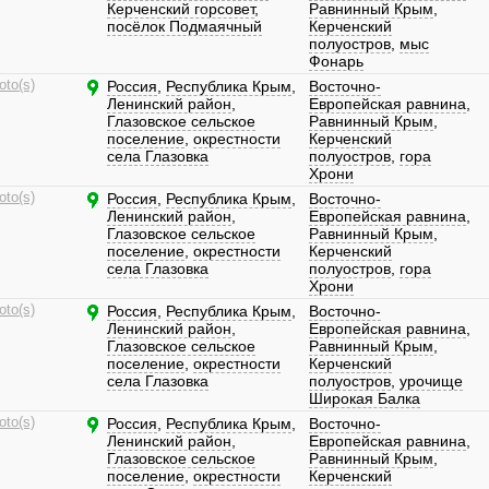
Керченский горсовет
,
Равнинный Крым
,
посёлок Подмаячный
Керченский
полуостров
,
мыс
Фонарь
oto(s)
Россия
,
Республика Крым
,
Восточно-
Ленинский район
,
Европейская равнина
,
Глазовское сельское
Равнинный Крым
,
поселение
,
окрестности
Керченский
села Глазовка
полуостров
,
гора
Хрони
oto(s)
Россия
,
Республика Крым
,
Восточно-
Ленинский район
,
Европейская равнина
,
Глазовское сельское
Равнинный Крым
,
поселение
,
окрестности
Керченский
села Глазовка
полуостров
,
гора
Хрони
oto(s)
Россия
,
Республика Крым
,
Восточно-
Ленинский район
,
Европейская равнина
,
Глазовское сельское
Равнинный Крым
,
поселение
,
окрестности
Керченский
села Глазовка
полуостров
,
урочище
Широкая Балка
oto(s)
Россия
,
Республика Крым
,
Восточно-
Ленинский район
,
Европейская равнина
,
Глазовское сельское
Равнинный Крым
,
поселение
,
окрестности
Керченский