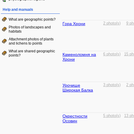
Help and manuals
What are geographic points?
Гора Хрони
2 photo(s)
9 ph
Photos of landscapes and
habitats
Attachment photos of plants
and lichens to points
What are shared geographic
Каменоломня на
6 photo(s)
15 ph
points?
Хрони
Урочище
3 photo(s)
2 ph
Широкая Балка
Окрестности
5 photo(s)
13 ph
Осовин