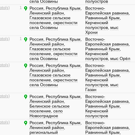
села Осовины
полуостров
oto(s)
1
Россия
,
Республика Крым
,
Восточно-
Ленинский район
,
Европейская равнина
,
Глазовское сельское
Равнинный Крым
,
поселение
,
окрестности
Керченский
села Осовины
полуостров
,
мыс
Хрони
oto(s)
1
Россия
,
Республика Крым
,
Восточно-
Ленинский район
,
Европейская равнина
,
Глазовское сельское
Равнинный Крым
,
поселение
,
окрестности
Керченский
села Осовины
полуостров
,
мыс Орёл
oto(s)
Россия
,
Республика Крым
,
Восточно-
Ленинский район
,
Европейская равнина
,
Глазовское сельское
Равнинный Крым
,
поселение
,
окрестности
Керченский
села Осовины
полуостров
,
мыс
Газан
oto(s)
Россия
,
Республика Крым
,
Восточно-
Ленинский район
,
Европейская равнина
,
Белинское сельское
Равнинный Крым
,
поселение
,
село
Керченский
Новоотрадное
полуостров
oto(s)
Россия
,
Республика Крым
,
Восточно-
Ленинский район
,
Европейская равнина
,
региональный
Равнинный Крым
,