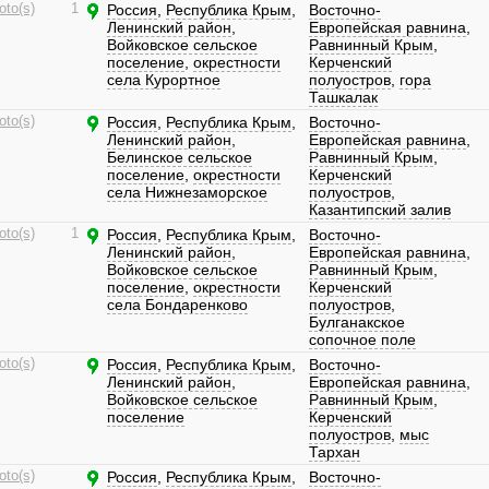
oto(s)
1
Россия
,
Республика Крым
,
Восточно-
Ленинский район
,
Европейская равнина
,
Войковское сельское
Равнинный Крым
,
поселение
,
окрестности
Керченский
села Курортное
полуостров
,
гора
Ташкалак
oto(s)
Россия
,
Республика Крым
,
Восточно-
Ленинский район
,
Европейская равнина
,
Белинское сельское
Равнинный Крым
,
поселение
,
окрестности
Керченский
села Нижнезаморское
полуостров
,
Казантипский залив
oto(s)
1
Россия
,
Республика Крым
,
Восточно-
Ленинский район
,
Европейская равнина
,
Войковское сельское
Равнинный Крым
,
поселение
,
окрестности
Керченский
села Бондаренково
полуостров
,
Булганакское
сопочное поле
oto(s)
Россия
,
Республика Крым
,
Восточно-
Ленинский район
,
Европейская равнина
,
Войковское сельское
Равнинный Крым
,
поселение
Керченский
полуостров
,
мыс
Тархан
oto(s)
Россия
,
Республика Крым
,
Восточно-