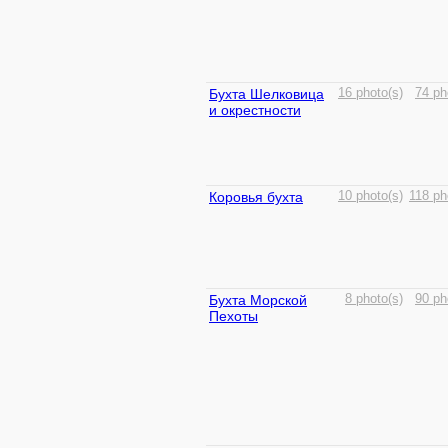
Бухта Шелковица
16 photo(s)
74 ph
и окрестности
Коровья бухта
10 photo(s)
118 ph
Бухта Морской
8 photo(s)
90 ph
Пехоты