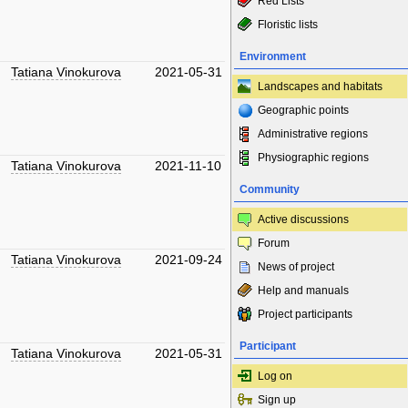
Red Lists
Floristic lists
Environment
Tatiana Vinokurova
2021-05-31
Landscapes and habitats
Geographic points
Administrative regions
Physiographic regions
Tatiana Vinokurova
2021-11-10
Community
Active discussions
Forum
Tatiana Vinokurova
2021-09-24
News of project
Help and manuals
Project participants
Participant
Tatiana Vinokurova
2021-05-31
Log on
Sign up