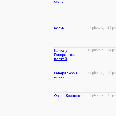
степь
Керчь
7 photo(s)
24 ph
Балка у
13 photo(s)
34 ph
Генеральских
пляжей
Генеральские
25 photo(s)
73 ph
пляжи
Озеро Кояшское
7 photo(s)
13 ph