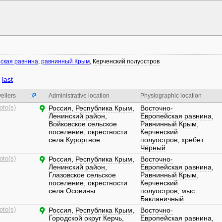
ская равнина
,
равнинный Крым
,
Керченский полуостров
last
ellers
Administrative location
Physiographic location
oto(s)
Россия
,
Республика Крым
,
Восточно-
Ленинский район
,
Европейская равнина
,
Войковское сельское
Равнинный Крым
,
поселение
,
окрестности
Керченский
села Курортное
полуостров
,
хребет
Чёрный
oto(s)
Россия
,
Республика Крым
,
Восточно-
Ленинский район
,
Европейская равнина
,
Глазовское сельское
Равнинный Крым
,
поселение
,
окрестности
Керченский
села Осовины
полуостров
,
мыс
Бакланичный
oto(s)
Россия
,
Республика Крым
,
Восточно-
Городской округ Керчь
,
Европейская равнина
,