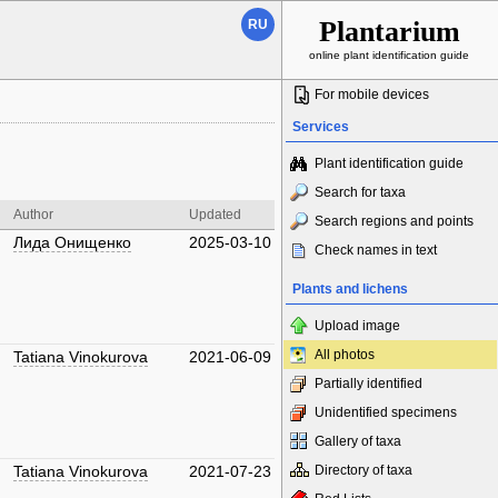
Plantarium
RU
online plant identification guide
For mobile devices
Services
Plant identification guide
Search for taxa
Author
Updated
Search regions and points
Лида Онищенко
2025-03-10
Check names in text
Plants and lichens
Upload image
All photos
Tatiana Vinokurova
2021-06-09
Partially identified
Unidentified specimens
Gallery of taxa
Tatiana Vinokurova
2021-07-23
Directory of taxa