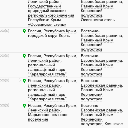
Ленинский район
,
Европейская равнина
,
Государственный
Равнинный Крым
,
природный заказник
Керченский
регионального значения
полуостров
,
Республики Крым
Осовинская степь
«Осовинская степь»
oto(s)
Россия
,
Республика Крым
,
Восточно-
городской округ Керчь
Европейская равнина
,
Равнинный Крым
,
Керченский
полуостров
oto(s)
Россия
,
Республика Крым
,
Восточно-
Ленинский район
,
Европейская равнина
,
региональный
Равнинный Крым
,
ландшафтный парк
Керченский
"Караларская степь"
полуостров
oto(s)
5
Россия
,
Республика Крым
,
Восточно-
Ленинский район
,
Европейская равнина
,
региональный
Равнинный Крым
,
ландшафтный парк
Керченский
"Караларская степь"
полуостров
oto(s)
Россия
,
Республика Крым
,
Восточно-
Ленинский район
,
Европейская равнина
,
Марьевское сельское
Равнинный Крым
,
поселение
Керченский
полуостров
,
Кояшское