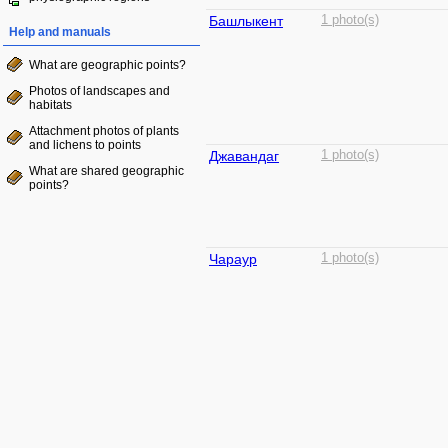
Башлыкент
1 photo(s)
Help and manuals
What are geographic points?
Photos of landscapes and
habitats
Attachment photos of plants
and lichens to points
Джавандаг
1 photo(s)
What are shared geographic
points?
Чараур
1 photo(s)