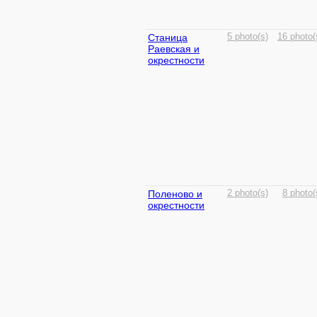
Станица
5 photo(s)
16 photo(
Раевская и
окрестности
Поленово и
2 photo(s)
8 photo(
окрестности