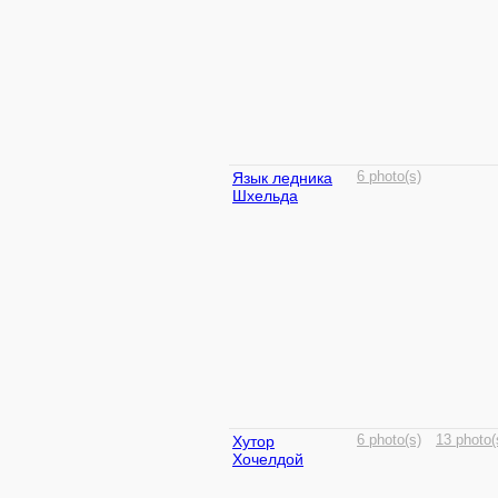
Язык ледника
6 photo(s)
Шхельда
Хутор
6 photo(s)
13 photo(
Хочелдой