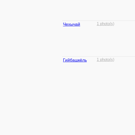
Чехычай
1 photo(s)
Гийбашкёль
1 photo(s)