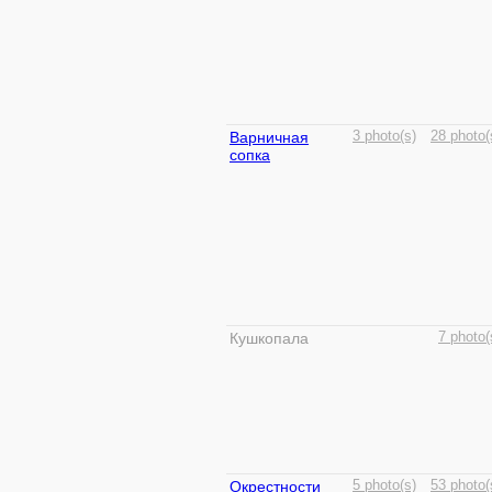
Варничная
3 photo(s)
28 photo(
сопка
Кушкопала
7 photo(
Окрестности
5 photo(s)
53 photo(