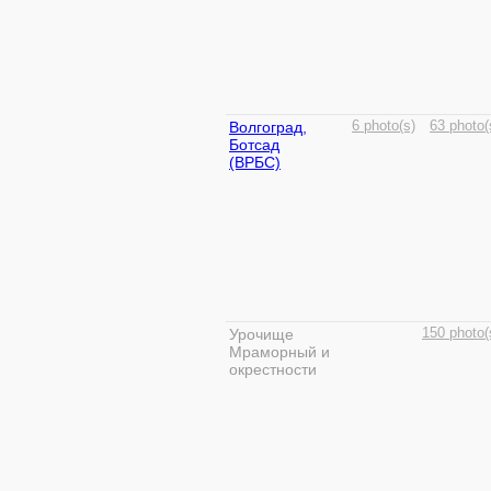
Волгоград,
6 photo(s)
63 photo(
Ботсад
(ВРБС)
Урочище
150 photo(
Мраморный и
окрестности