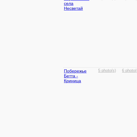
села
Несветай
Побережье
5 photo(s)
6 photo(
Бетта -
Криница