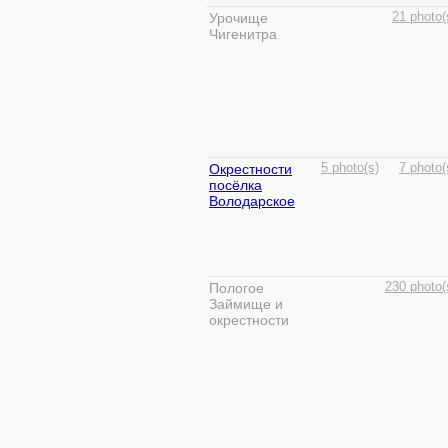
Урочище
21 photo(
Чигенитра
Окрестности
5 photo(s)
7 photo(
посёлка
Володарское
Пологое
230 photo(
Займище и
окрестности