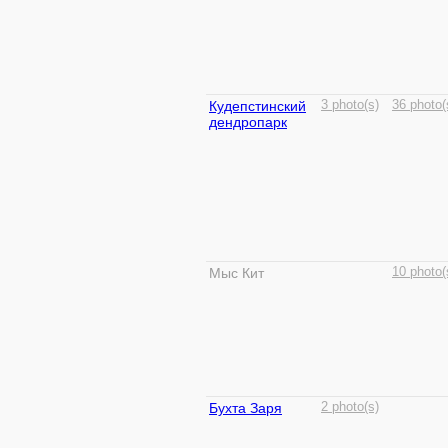
Кудепстинский
3 photo(s)
36 photo(
дендропарк
Мыс Кит
10 photo(
Бухта Заря
2 photo(s)