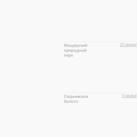
Мещёрский
23 photo(
природный
парк
Сюрьевское
3 photo(
болото