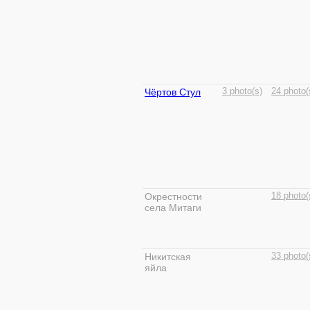
Чёртов Стул
3 photo(s)
24 photo(
Окрестности
18 photo(
села Митаги
Никитская
33 photo(
яйла