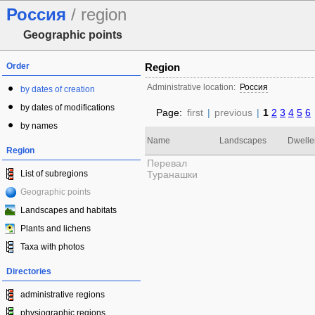
Россия
/ region
Geographic points
Order
Region
Administrative location:
Россия
by dates of creation
by dates of modifications
Page:
first
|
previous
|
1
2
3
4
5
6
by names
Name
Landscapes
Dwelle
Region
Перевал
List of subregions
Туранашки
Geographic points
Landscapes and habitats
Plants and lichens
Taxa with photos
Directories
administrative regions
physiographic regions