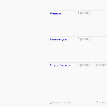
Данков
1 photo(s)
Бигильдино
5 photo(s)
Старобельск
18 photo(s)
106 photo
Старая Чигла
3 photo