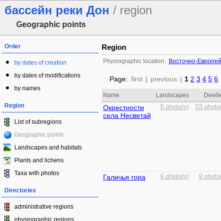
бассейн реки Дон
/ region
Geographic points
Order
Region
Physiographic location:
Восточно-Европей
by dates of creation
by dates of modifications
Page:
first
|
previous
|
1
2
3
4
5
6
by names
Name
Landscapes
Dwell
Region
Окрестности
5 photo(s)
53 photo
села Несветай
List of subregions
Geographic points
Landscapes and habitats
Plants and lichens
Taxa with photos
Галичья гора
6 photo(s)
9 photo
Directories
administrative regions
physiographic regions