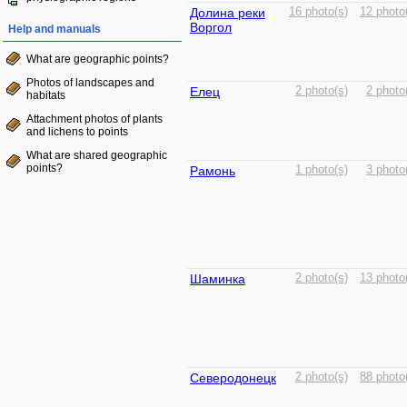
Долина реки
16 photo(s)
12 photo
Воргол
Help and manuals
What are geographic points?
Photos of landscapes and
Елец
2 photo(s)
2 photo
habitats
Attachment photos of plants
and lichens to points
What are shared geographic
points?
Рамонь
1 photo(s)
3 photo
Шаминка
2 photo(s)
13 photo
Северодонецк
2 photo(s)
88 photo