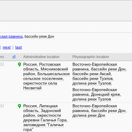
ская равнина
,
бассейн реки Дон
|
next
|
last
ers
Administrative location
Physiographic location
(s)
Россия
,
Ростовская
Восточно-Европейская
область
,
Мясниковский
равнина
,
бассейн реки Дон
,
район
,
Большесальское
бассейн реки Аксай
,
сельское поселение
,
бассейн реки Тузлов
,
окрестности села
долина реки Тузлов
;
Несветай
Восточно-Европейская
равнина
,
Донецкий кряж
,
долина реки Тузлов
(s)
Россия
,
Липецкая
Восточно-Европейская
область
,
Задонский
равнина
,
бассейн реки Дон
,
район
,
окрестности
долина реки Дон
деревни Галичья Гора
,
заповедник "Галичья
гора"