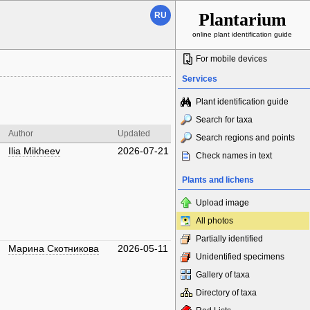
Plantarium
RU
online plant identification guide
For mobile devices
Services
Plant identification guide
Search for taxa
Author
Updated
Search regions and points
Ilia Mikheev
2026-07-21
Check names in text
Plants and lichens
Upload image
All photos
Partially identified
Марина Скотникова
2026-05-11
Unidentified specimens
Gallery of taxa
Directory of taxa