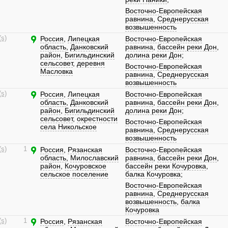
Восточно-Европейская
равнина
,
Среднерусская
возвышенность
(s)
Россия
,
Липецкая
Восточно-Европейская
область
,
Данковский
равнина
,
бассейн реки Дон
,
район
,
Бигильдинский
долина реки Дон
;
сельсовет
,
деревня
Восточно-Европейская
Масловка
равнина
,
Среднерусская
возвышенность
(s)
Россия
,
Липецкая
Восточно-Европейская
область
,
Данковский
равнина
,
бассейн реки Дон
,
район
,
Бигильдинский
долина реки Дон
;
сельсовет
,
окрестности
Восточно-Европейская
села Никольское
равнина
,
Среднерусская
возвышенность
(s)
1
Россия
,
Рязанская
Восточно-Европейская
область
,
Милославский
равнина
,
бассейн реки Дон
,
район
,
Кочуровское
бассейн реки Кочуровка
,
сельское поселение
балка Кочуровка
;
Восточно-Европейская
равнина
,
Среднерусская
возвышенность
,
балка
Кочуровка
(s)
1
Россия
,
Рязанская
Восточно-Европейская