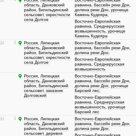
Россия
,
Липецкая
Восточно-Европейская
область
,
Данковский
равнина
,
бассейн реки Дон
,
район
,
Бигильдинский
долина реки Дон
,
урочище
сельсовет
,
окрестности
Камень Кудеяра
;
села Долгое
Восточно-Европейская
равнина
,
Среднерусская
возвышенность
,
урочище
Камень Кудеяра
(s)
2
Россия
,
Липецкая
Восточно-Европейская
область
,
Данковский
равнина
,
бассейн реки Дон
,
район
,
Бигильдинский
долина реки Дон
;
сельсовет
,
окрестности
Восточно-Европейская
села Долгое
равнина
,
Среднерусская
возвышенность
Россия
,
Липецкая
Восточно-Европейская
область
,
Данковский
равнина
,
бассейн реки Дон
,
район
,
Бигильдинский
долина реки Дон
,
урочище
сельсовет
,
заказник
Барский лес
;
Долговский
Восточно-Европейская
равнина
,
Среднерусская
возвышенность
,
урочище
Барский лес
(s)
1
Россия
,
Липецкая
Восточно-Европейская
область
,
Данковский
равнина
,
бассейн реки Дон
,
район
,
Бигильдинский
долина реки Дон
;
сельсовет
,
деревня
Восточно-Европейская