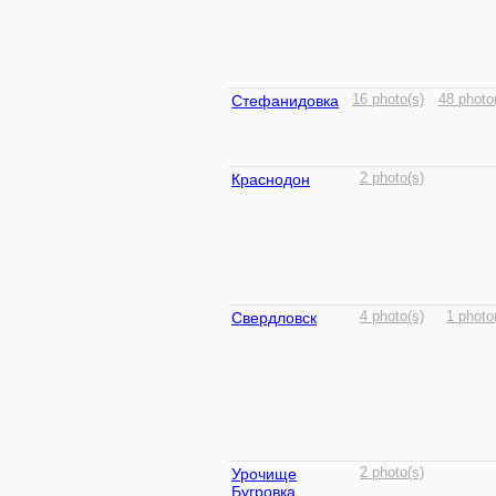
Стефанидовка
16 photo(s)
48 photo
Краснодон
2 photo(s)
Свердловск
4 photo(s)
1 photo
Урочище
2 photo(s)
Бугровка