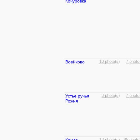
Кочуровка
Воейково
10 photo(s)
7 photo
Устье ручья
3 photo(s)
7 photo
Рожня
13 photo(s)
85 photo