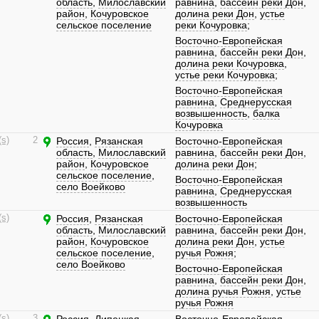
область
,
Милославский
равнина
,
бассейн реки Дон
,
район
,
Кочуровское
долина реки Дон
,
устье
сельское поселение
реки Кочуровка
;
Восточно-Европейская
равнина
,
бассейн реки Дон
,
долина реки Кочуровка
,
устье реки Кочуровка
;
Восточно-Европейская
равнина
,
Среднерусская
возвышенность
,
балка
Кочуровка
(s)
2
Россия
,
Рязанская
Восточно-Европейская
область
,
Милославский
равнина
,
бассейн реки Дон
,
район
,
Кочуровское
долина реки Дон
;
сельское поселение
,
Восточно-Европейская
село Воейково
равнина
,
Среднерусская
возвышенность
(s)
Россия
,
Рязанская
Восточно-Европейская
область
,
Милославский
равнина
,
бассейн реки Дон
,
район
,
Кочуровское
долина реки Дон
,
устье
сельское поселение
,
ручья Рожня
;
село Воейково
Восточно-Европейская
равнина
,
бассейн реки Дон
,
долина ручья Рожня
,
устье
ручья Рожня
(s)
3