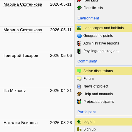
Red Lists
Марина Скотникова
2026-05-11
Floristic lists
Environment
Landscapes and habitats
Марина Скотникова
2026-05-11
Geographic points
Administrative regions
Physiographic regions
Григорий Токарев
2026-05-06
Community
Active discussions
Forum
News of project
Ilia Mikheev
2026-04-21
Help and manuals
Project participants
Participant
Log on
Наталия Блинова
2026-03-26
Sign up