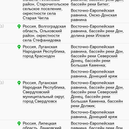
район
,
Старочигольское
бассейн реки Битюг
;
сельское поселение
,
Восточно-Европейская
окрестности села
равнина
,
Окско-Донская
Старая Чигла
равнина
(s)
Россия
,
Волгоградская
Восточно-Европейская
область
,
Ольховский
равнина
,
бассейн реки Дон
,
район
,
окрестности
долина реки Иловля
села Стефанидовка
Россия
,
Луганская
Восточно-Европейская
Народная Республика
,
равнина
,
бассейн реки Дон
,
город Краснодон
бассейн реки Северский
Донец
,
бассейн реки
Большая Каменка
;
Восточно-Европейская
равнина
,
Донецкий кряж
(s)
Россия
,
Луганская
Восточно-Европейская
Народная Республика
,
равнина
,
бассейн реки Дон
,
Свердловский
бассейн реки Северский
муниципальный округ
,
Донец
,
бассейн реки
город Свердловск
Большая Каменка
,
бассейн
реки Должик
;
Восточно-Европейская
равнина
,
Донецкий кряж
Россия
,
Липецкая
Восточно-Европейская
область
,
Данковский
равнина
,
бассейн реки Дон
,