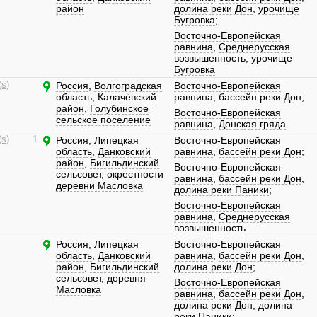
район
долина реки Дон
,
урочище
Бугровка
;
Восточно-Европейская
равнина
,
Среднерусская
возвышенность
,
урочище
Бугровка
(s)
Россия
,
Волгоградская
Восточно-Европейская
область
,
Калачёвский
равнина
,
бассейн реки Дон
;
район
,
Голубинское
Восточно-Европейская
сельское поселение
равнина
,
Донская гряда
(s)
1
Россия
,
Липецкая
Восточно-Европейская
область
,
Данковский
равнина
,
бассейн реки Дон
;
район
,
Бигильдинский
Восточно-Европейская
сельсовет
,
окрестности
равнина
,
бассейн реки Дон
,
деревни Масловка
долина реки Паники
;
Восточно-Европейская
равнина
,
Среднерусская
возвышенность
Россия
,
Липецкая
Восточно-Европейская
область
,
Данковский
равнина
,
бассейн реки Дон
,
район
,
Бигильдинский
долина реки Дон
;
сельсовет
,
деревня
Восточно-Европейская
Масловка
равнина
,
бассейн реки Дон
,
долина реки Дон
,
долина
реки Паники
;