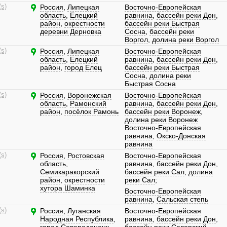
(s)
Россия
,
Липецкая
Восточно-Европейская
область
,
Елецкий
равнина
,
бассейн реки Дон
,
район
,
окрестности
бассейн реки Быстрая
деревни Дерновка
Сосна
,
бассейн реки
Воргол
,
долина реки Воргол
(s)
Россия
,
Липецкая
Восточно-Европейская
область
,
Елецкий
равнина
,
бассейн реки Дон
,
район
,
город Елец
бассейн реки Быстрая
Сосна
,
долина реки
Быстрая Сосна
(s)
Россия
,
Воронежская
Восточно-Европейская
область
,
Рамонский
равнина
,
бассейн реки Дон
,
район
,
посёлок Рамонь
бассейн реки Воронеж
,
долина реки Воронеж
Восточно-Европейская
равнина
,
Окско-Донская
равнина
(s)
Россия
,
Ростовская
Восточно-Европейская
область
,
равнина
,
бассейн реки Дон
,
Семикаракорский
бассейн реки Сал
,
долина
район
,
окрестности
реки Сал
;
хутора Шаминка
Восточно-Европейская
равнина
,
Сальская степь
(s)
Россия
,
Луганская
Восточно-Европейская
Народная Республика
,
равнина
,
бассейн реки Дон
,