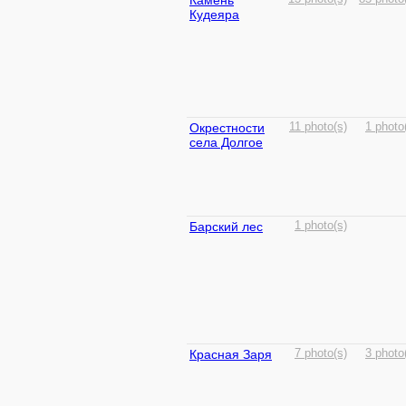
Камень
Кудеяра
Окрестности
11 photo(s)
1 photo
села Долгое
Барский лес
1 photo(s)
Красная Заря
7 photo(s)
3 photo