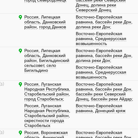
город Северодонецк
бассейн реки Северский
Донец
,
долина реки
Северский Донец
Россия
,
Липецкая
Восточно-Европейская
область
,
Данковский
равнина
,
бассейн реки Дон
,
район
,
город Данков
долина реки Дон
;
Восточно-Европейская
равнина
,
Среднерусская
возвышенность
Россия
,
Липецкая
Восточно-Европейская
область
,
Данковский
равнина
,
бассейн реки Дон
,
район
,
Бигильдинский
долина реки Дон
;
сельсовет
,
село
Восточно-Европейская
Бигильдино
равнина
,
Среднерусская
возвышенность
(s)
Россия
,
Луганская
Восточно-Европейская
Народная Республика
,
равнина
,
бассейн реки Дон
,
Старобельский район
,
бассейн реки Северский
город Старобельск
;
Донец
,
бассейн реки Айдар
;
Россия
,
Луганская
Восточно-Европейская
Народная Республика
,
равнина
,
Донецкий кряж
Старобельский район
,
окрестности города
Старобельск
(s)
Россия
,
Воронежская
Восточно-Европейская
область
,
Аннинский
равнина
,
бассейн реки Дон
,