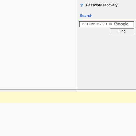
Password recovery
Search
www.plantarium.ru
To the top