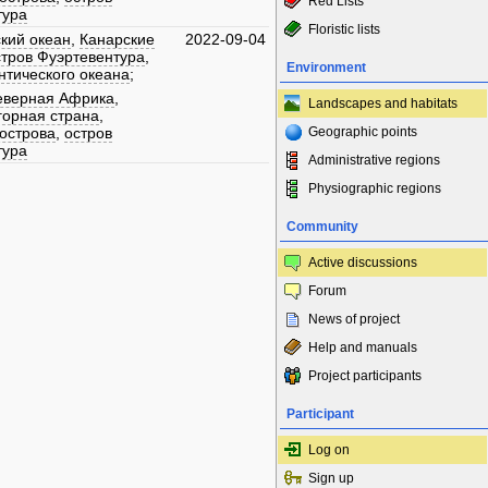
Red Lists
тура
Floristic lists
кий океан
,
Канарские
2022-09-04
стров Фуэртевентура
,
Environment
нтического океана
;
еверная Африка
,
Landscapes and habitats
горная страна
,
острова
,
остров
Geographic points
тура
Administrative regions
Physiographic regions
Community
Active discussions
Forum
News of project
Help and manuals
Project participants
Participant
Log on
Sign up