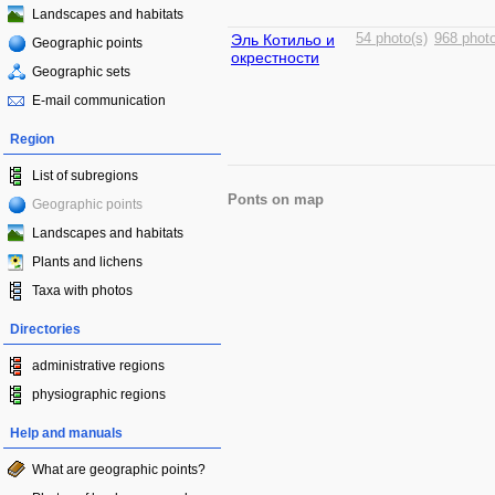
Landscapes and habitats
Эль Котильо и
54 photo(s)
968 photo
Geographic points
окрестности
Geographic sets
E-mail communication
Region
List of subregions
Ponts on map
Geographic points
Landscapes and habitats
Plants and lichens
Taxa with photos
Directories
administrative regions
physiographic regions
Help and manuals
What are geographic points?