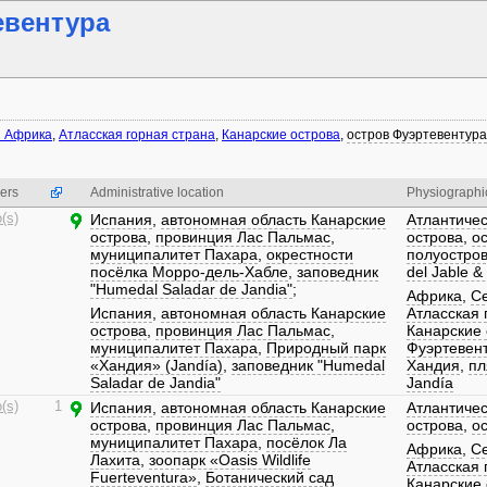
евентура
 Африка
,
Атласская горная страна
,
Канарские острова
,
остров Фуэртевентура
ers
Administrative location
Physiographic
(s)
Испания
,
автономная область Канарские
Атлантичес
острова
,
провинция Лас Пальмас
,
острова
,
о
муниципалитет Пахара
,
окрестности
полуостро
посёлка Морро-дель-Хабле
,
заповедник
del Jable &
"Humedal Saladar de Jandia"
;
Африка
,
С
Испания
,
автономная область Канарские
Атласская 
острова
,
провинция Лас Пальмас
,
Канарские 
муниципалитет Пахара
,
Природный парк
Фуэртевен
«Хандия» (Jandía)
,
заповедник "Humedal
Хандия
,
пл
Saladar de Jandia"
Jandía
(s)
1
Испания
,
автономная область Канарские
Атлантичес
острова
,
провинция Лас Пальмас
,
острова
,
о
муниципалитет Пахара
,
посёлок Ла
Африка
,
С
Лахита
,
зоопарк «Oasis Wildlife
Атласская 
Fuerteventura»
,
Ботанический сад
Канарские 