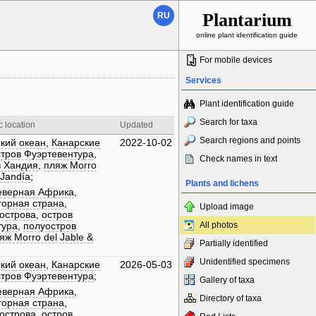
Plantarium
RU
online plant identification guide
For mobile devices
Services
Plant identification guide
Search for taxa
 location
Updated
Search regions and points
кий океан
,
Канарские
2022-10-02
стров Фуэртевентура
,
Check names in text
в Хандия
,
пляж Morro
 Jandía
;
Plants and lichens
еверная Африка
,
горная страна
,
Upload image
острова
,
остров
тура
,
полуостров
All photos
яж Morro del Jable &
Partially identified
Unidentified specimens
кий океан
,
Канарские
2026-05-03
стров Фуэртевентура
;
Gallery of taxa
еверная Африка
,
Directory of taxa
горная страна
,
острова
,
остров