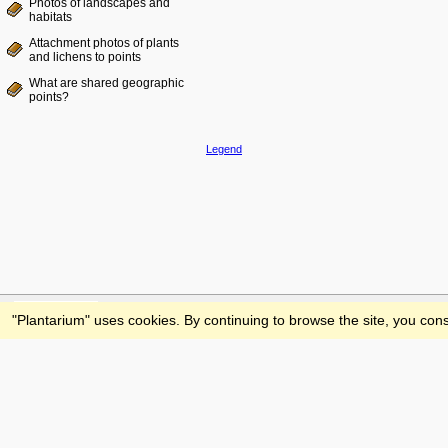
Photos of landscapes and
habitats
Attachment photos of plants
and lichens to points
What are shared geographic
points?
Legend
Feedback
"Plantarium" uses cookies. By continuing to browse the site, you cons