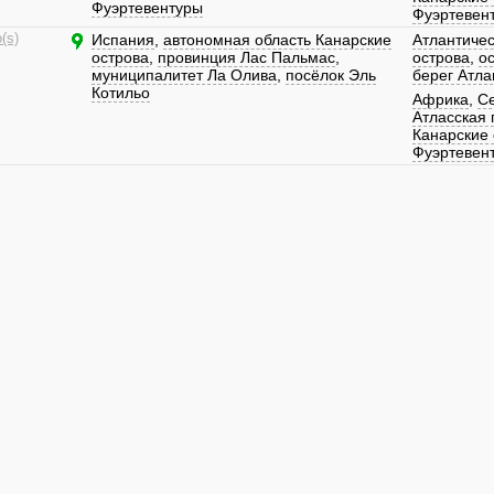
Фуэртевентуры
Фуэртевен
(s)
Испания
,
автономная область Канарские
Атлантичес
острова
,
провинция Лас Пальмас
,
острова
,
о
муниципалитет Ла Олива
,
посёлок Эль
берег Атла
Котильо
Африка
,
С
Атласская 
Канарские 
Фуэртевен