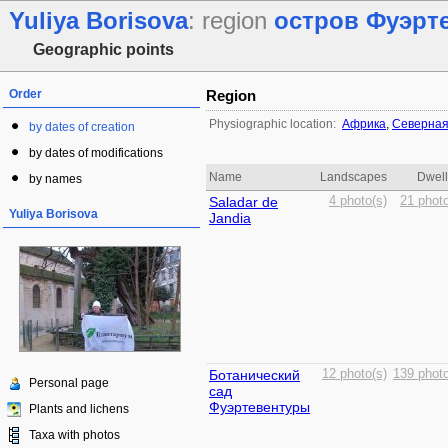
Yuliya Borisova
: region
остров Фуэрт
Geographic points
Order
Region
Physiographic location:
Африка
,
Северная
by dates of creation
by dates of modifications
Name
Landscapes
Dwell
by names
Saladar de
4 photo(s)
21 photo
Yuliya Borisova
Jandia
Ботанический
12 photo(s)
139 photo
Personal page
сад
Фуэртевентуры
Plants and lichens
Taxa with photos