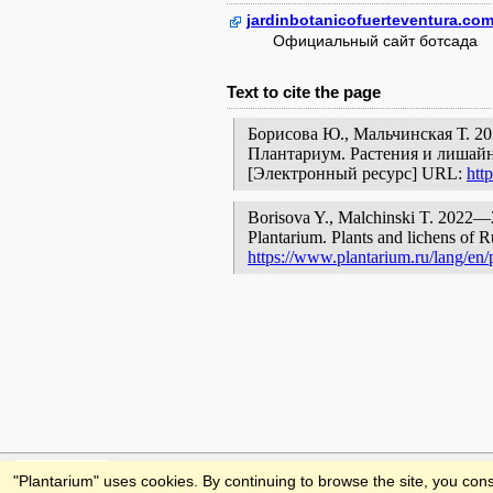
jardinbotanicofuerteventura.com
Официальный сайт ботсада
Text to cite the page
Борисова Ю., Мальчинская Т. 2
Плантариум. Растения и лишайн
[Электронный ресурс] URL:
htt
Borisova Y., Malchinski T. 2022—
Plantarium. Plants and lichens of R
https://www.plantarium.ru/lang/en/
Feedback
"Plantarium" uses cookies. By continuing to browse the site, you cons