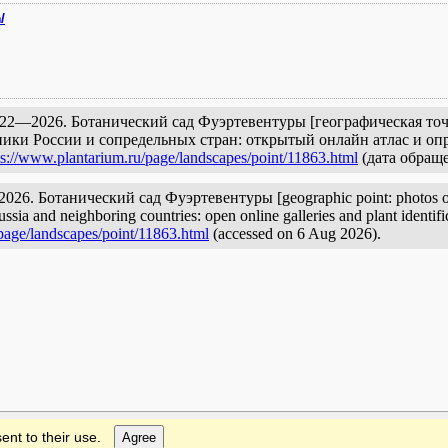
/
022—2026. Ботанический сад Фуэртевентуры [географическая точк
ики России и сопредельных стран: открытый онлайн атлас и опр
ps://www.plantarium.ru/page/landscapes/point/11863.html
(дата обраще
2026. Ботанический сад Фуэртевентуры [geographic point: photos of l
ussia and neighboring countries: open online galleries and plant identif
page/landscapes/point/11863.html
(accessed on 6 Aug 2026).
ent to their use.
Agree