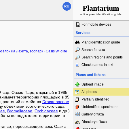
Plantarium
RU
online plant identification guide
For mobile devices
Services
Plant identification guide
Search for taxa
осёлок Ла Лахита
,
зоопарк «Oasis Wildlife
Search regions and points
Check names in text
Plants and lichens
Upload image
All photos
 сад. Оазис-Парк, открытый в 1985
и занимает территорию площадью в 85
Partially identified
сад растений семейства
Dracaenaceae
жду объектами зоологического сада
Unidentified specimens
eae
,
Bromeliaceae
,
Orchidaceae
и др.).
Gallery of taxa
боты по подготовке территории, в
Directory of taxa
arranco, пересекающего весь Оазис-