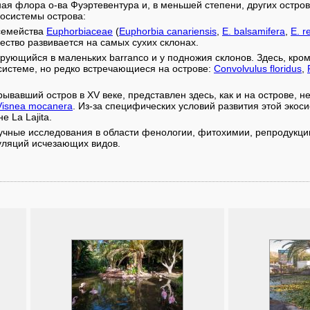
ая флора о-ва Фуэртевентура и, в меньшей степени, других остров
осистемы острова:
 семейства
Euphorbiaceae
(
Euphorbia canariensis
,
E. balsamifera
,
E. r
щество развивается на самых сухих склонах.
ующийся в маленьких barranco и у подножия склонов. Здесь, кро
осистеме, но редко встречающиеся на острове:
Convolvulus floridus
,
ывавший остров в XV веке, представлен здесь, как и на острове, 
Visnea mocanera
. Из-за специфических условий развития этой экос
е La Lajita.
учные исследования в области фенологии, фитохимии, репродукции
уляций исчезающих видов.