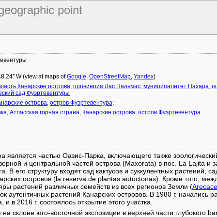
 geographic point
тевентуры
 48.24″ W (view at maps of
Google
,
OpenStreetMap
,
Yandex
)
ласть Канарские острова
,
провинция Лас Пальмас
,
муниципалитет Пахара
,
п
еский сад Фуэртевентуры
анарские острова
,
остров Фуэртевентура
;
ика
,
Атласская горная страна
,
Канарские острова
,
остров Фуэртевентура
ра является частью Оазис-Парка, включающего также зоологический
верной и центральной частей острова (Maxorata) в пос. La Lajita 
га. В его структуру входят сад кактусов и суккулентных растений, 
рских островов (la reserva de plantas autoctonas). Кроме того, ме
ры растений различных семейств из всех регионов Земли (
Arecac
к аутентичных растений Канарских островов. В 1980 г. начались ра
 и в 2016 г. состоялось открытие этого участка.
я на склоне юго-восточной экспозиции в верхней части глубокого b