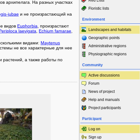
Red Lists
ов архипелага. На разных участках
Floristic lists
egis-jubae
и не произрастающий на
Environment
ме видов
Euphorbia
, произрастают
Landscapes and habitats
Periploca laevigata
,
Echium famarae
,
Geographic points
несколькими видами:
Maytenus
Administrative regions
истемы не все характерные для нее
Physiographic regions
 растений, а также работы по
Community
Active discussions
Forum
News of project
Help and manuals
Project participants
Participant
Log on
Sign up