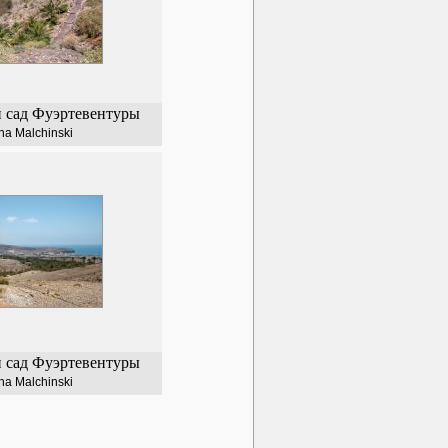
 сад Фуэртевентуры
na Malchinski
 сад Фуэртевентуры
na Malchinski