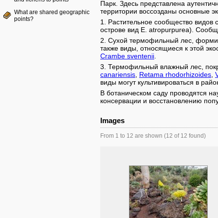
Парк. Здесь представлена аутентичн
территории воссозданы основные эк
What are shared geographic
points?
1. Растительное сообщество видов
острове вид E. atropurpurea). Сооб
2. Сухой термофильный лес, формир
также виды, относящиеся к этой эк
Crambe sventenii
.
3. Термофильный влажный лес, покр
canariensis
,
Retama rhodorhizoides
,
виды могут культивироваться в район
В ботаническом саду проводятся на
консервации и восстановлению поп
Images
From 1 to 12 are shown (12 of 12 found)