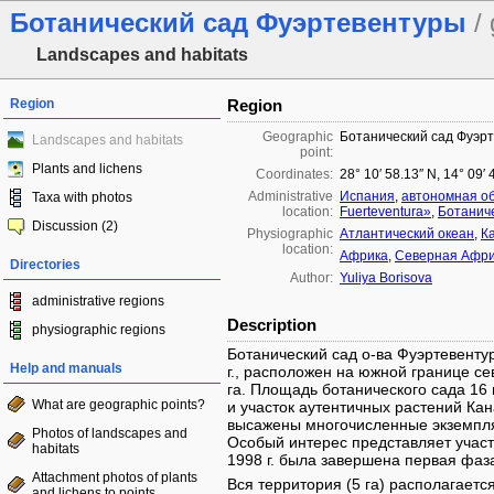
Ботанический сад Фуэртевентуры
/
Landscapes and habitats
Region
Region
Geographic
Ботанический сад Фуэр
Landscapes and habitats
point:
Plants and lichens
Coordinates:
28° 10′ 58.13″ N, 14° 09′
Administrative
Испания
,
автономная об
Taxa with photos
location:
Fuerteventura»
,
Ботанич
Discussion (2)
Physiographic
Атлантический океан
,
К
location:
Африка
,
Северная Афр
Directories
Author:
Yuliya Borisova
administrative regions
Description
physiographic regions
Ботанический сад о-ва Фуэртевенту
Help and manuals
г., расположен на южной границе се
га. Площадь ботанического сада 16 
What are geographic points?
и участок аутентичных растений Кана
высажены многочисленные экземпля
Photos of landscapes and
Особый интерес представляет участо
habitats
1998 г. была завершена первая фаза,
Attachment photos of plants
Вся территория (5 га) располагаетс
and lichens to points