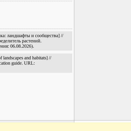
а: ландшафты и сообщества] //
еделитель растений.
ния: 06.08.2026).
andscapes and habitats] //
ication guide. URL:
www.plantarium.ru
To the top