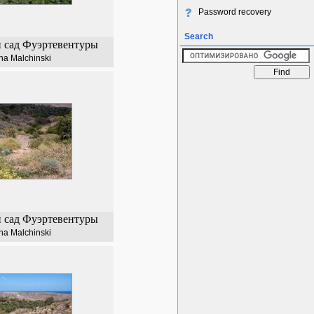
Password recovery
Search
 сад Фуэртевентуры
na Malchinski
 сад Фуэртевентуры
na Malchinski