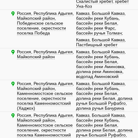
Скалистый хребет
,
хребет
Уна-Коз
Россия
,
Республика Адыгея
,
Кавказ
,
Большой Кавказ
,
Майкопский район
,
бассейн реки Кубань
,
Победенское сельское
бассейн реки Белая
,
поселение
,
окрестности
бассейн реки Фарс
,
поселка Победа
бассейн ручья Толмач
;
Кавказ
,
Большой Кавказ
,
Пастбищный хребет
Россия
,
Республика Адыгея
,
Кавказ
,
Большой Кавказ
,
Майкопский район
бассейн реки Кубань
,
бассейн реки Белая
,
бассейн реки Аминовка
,
долина реки Аминовка
,
водопад Аминовский
Россия
,
Республика Адыгея
,
Кавказ
,
Большой Кавказ
,
Майкопский район
,
бассейн реки Кубань
,
Каменномостское сельское
бассейн реки Белая
,
поселение
,
окрестности
долина реки Белая
,
долина
поселка Каменномостский
ручья Большой Руфабго
,
(Хаджох)
долина ручья Бачурина
Россия
,
Республика Адыгея
,
Кавказ
,
Большой Кавказ
,
Майкопский район
,
бассейн реки Кубань
,
Каменномостское сельское
бассейн реки Белая
,
поселение
,
окрестности
долина реки Белая
,
долина
поселка Каменномостский
ручья Большой Руфабго
,