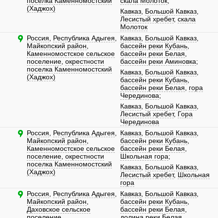
поселка Каменномостский
скала Молоток
;
(Хаджох)
Кавказ
,
Большой Кавказ
,
Лесистый хребет
,
скала
Молоток
Россия
,
Республика Адыгея
,
Кавказ
,
Большой Кавказ
,
Майкопский район
,
бассейн реки Кубань
,
Каменномостское сельское
бассейн реки Белая
,
поселение
,
окрестности
бассейн реки Аминовка
;
поселка Каменномостский
Кавказ
,
Большой Кавказ
,
(Хаджох)
бассейн реки Кубань
,
бассейн реки Белая
,
гора
Черединова
;
Кавказ
,
Большой Кавказ
,
Лесистый хребет
,
Гора
Черединова
Россия
,
Республика Адыгея
,
Кавказ
,
Большой Кавказ
,
Майкопский район
,
бассейн реки Кубань
,
Каменномостское сельское
бассейн реки Белая
,
поселение
,
окрестности
Школьная гора
;
поселка Каменномостский
Кавказ
,
Большой Кавказ
,
(Хаджох)
Лесистый хребет
,
Школьная
гора
Россия
,
Республика Адыгея
,
Кавказ
,
Большой Кавказ
,
Майкопский район
,
бассейн реки Кубань
,
Даховское сельское
бассейн реки Белая
,
поселение
долина реки Белая
,