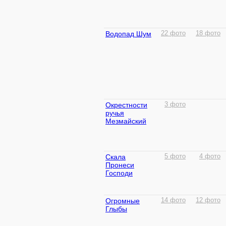
Водопад Шум
22 фото
18 фото
Окрестности
3 фото
ручья
Мезмайский
Скала
5 фото
4 фото
Пронеси
Господи
Огромные
14 фото
12 фото
Глыбы