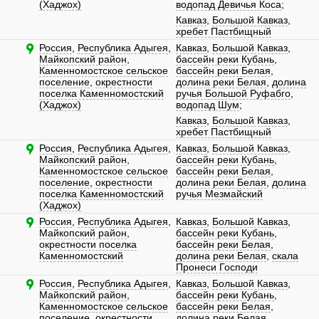
(Хаджох)
водопад Девичья Коса
;
Кавказ
,
Большой Кавказ
,
хребет Пастбищный
Россия
,
Республика Адыгея
,
Кавказ
,
Большой Кавказ
,
Майкопский район
,
бассейн реки Кубань
,
Каменномостское сельское
бассейн реки Белая
,
поселение
,
окрестности
долина реки Белая
,
долина
поселка Каменномостский
ручья Большой Руфабго
,
(Хаджох)
водопад Шум
;
Кавказ
,
Большой Кавказ
,
хребет Пастбищный
Россия
,
Республика Адыгея
,
Кавказ
,
Большой Кавказ
,
Майкопский район
,
бассейн реки Кубань
,
Каменномостское сельское
бассейн реки Белая
,
поселение
,
окрестности
долина реки Белая
,
долина
поселка Каменномостский
ручья Мезмайский
(Хаджох)
Россия
,
Республика Адыгея
,
Кавказ
,
Большой Кавказ
,
Майкопский район
,
бассейн реки Кубань
,
окрестности поселка
бассейн реки Белая
,
Каменномостский
долина реки Белая
,
скала
Пронеси Господи
Россия
,
Республика Адыгея
,
Кавказ
,
Большой Кавказ
,
Майкопский район
,
бассейн реки Кубань
,
Каменномостское сельское
бассейн реки Белая
,
поселение
,
окрестности
долина реки Белая
,