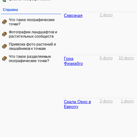
Справка
Сквозная
2 фото
Что такое географические
точки?
Фотографии ландшафтов и
растительных сообществ
Привязка фото растений и
лишайников к точкам
Что такое разделяемые
Гора
6 фото
10 фото
географические точки?
Физиабго
Скала Окно в
2 фото
1 фото
Европу