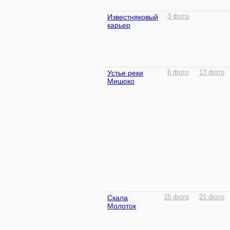
Известняковый
3 фото
карьер
Устье реки
6 фото
13 фото
Мишоко
Скала
15 фото
21 фото
Молоток