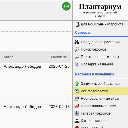
Плантариум
EN
определитель растений
онлайн
Для мобильных устройств
Сервисы
Определение растения
Поиск таксонов
Поиск регионов и точек
Автор
Обновлена
Проверка названий
Александр Лебедев
2026-04-26
Растения и лишайники
Загрузить изображение
Все фотографии
Неопределённые виды
Неопознанные особи
Александр Лебедев
2026-04-15
Галерея таксонов
Каталог таксонов