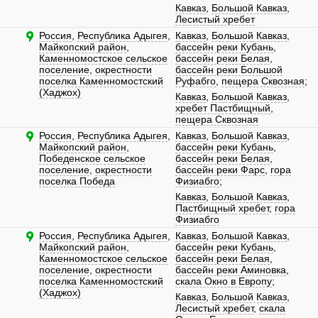
Кавказ
,
Большой Кавказ
,
Лесистый хребет
Россия
,
Республика Адыгея
,
Кавказ
,
Большой Кавказ
,
Майкопский район
,
бассейн реки Кубань
,
Каменномостское сельское
бассейн реки Белая
,
поселение
,
окрестности
бассейн реки Большой
поселка Каменномостский
Руфабго
,
пещера Сквозная
;
(Хаджох)
Кавказ
,
Большой Кавказ
,
хребет Пастбищный
,
пещера Сквозная
Россия
,
Республика Адыгея
,
Кавказ
,
Большой Кавказ
,
Майкопский район
,
бассейн реки Кубань
,
Победенское сельское
бассейн реки Белая
,
поселение
,
окрестности
бассейн реки Фарс
,
гора
поселка Победа
Физиабго
;
Кавказ
,
Большой Кавказ
,
Пастбищный хребет
,
гора
Физиабго
Россия
,
Республика Адыгея
,
Кавказ
,
Большой Кавказ
,
Майкопский район
,
бассейн реки Кубань
,
Каменномостское сельское
бассейн реки Белая
,
поселение
,
окрестности
бассейн реки Аминовка
,
поселка Каменномостский
скала Окно в Европу
;
(Хаджох)
Кавказ
,
Большой Кавказ
,
Лесистый хребет
,
скала