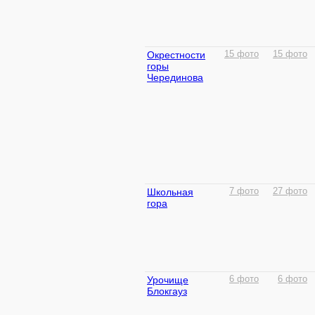
Окрестности
15 фото
15 фото
горы
Черединова
Школьная
7 фото
27 фото
гора
Урочище
6 фото
6 фото
Блокгауз