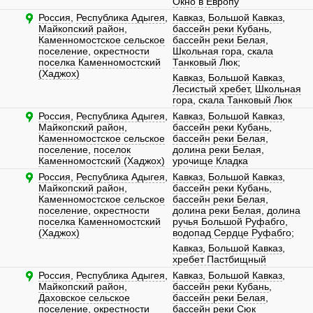
Окно в Европу
Россия
,
Республика Адыгея
,
Кавказ
,
Большой Кавказ
,
Майкопский район
,
бассейн реки Кубань
,
Каменномостское сельское
бассейн реки Белая
,
поселение
,
окрестности
Школьная гора
,
скала
поселка Каменномостский
Танковый Люк
;
(Хаджох)
Кавказ
,
Большой Кавказ
,
Лесистый хребет
,
Школьная
гора
,
скала Танковый Люк
Россия
,
Республика Адыгея
,
Кавказ
,
Большой Кавказ
,
Майкопский район
,
бассейн реки Кубань
,
Каменномостское сельское
бассейн реки Белая
,
поселение
,
поселок
долина реки Белая
,
Каменномостский (Хаджох)
урочище Кладка
Россия
,
Республика Адыгея
,
Кавказ
,
Большой Кавказ
,
Майкопский район
,
бассейн реки Кубань
,
Каменномостское сельское
бассейн реки Белая
,
поселение
,
окрестности
долина реки Белая
,
долина
поселка Каменномостский
ручья Большой Руфабго
,
(Хаджох)
водопад Сердце Руфабго
;
Кавказ
,
Большой Кавказ
,
хребет Пастбищный
Россия
,
Республика Адыгея
,
Кавказ
,
Большой Кавказ
,
Майкопский район
,
бассейн реки Кубань
,
Даховское сельское
бассейн реки Белая
,
поселение
,
окрестности
бассейн реки Сюк