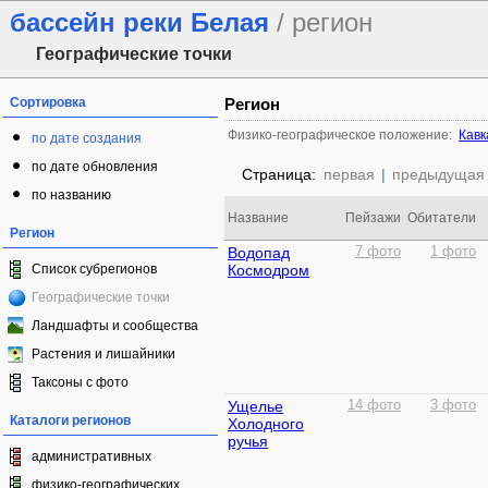
бассейн реки Белая
/ регион
Географические точки
Сортировка
Регион
Физико-географическое положение:
Кавк
по дате создания
по дате обновления
Страница:
первая
|
предыдущая
по названию
Название
Пейзажи
Обитатели
Регион
Водопад
7 фото
1 фото
Список субрегионов
Космодром
Географические точки
Ландшафты и сообщества
Растения и лишайники
Таксоны с фото
Ущелье
14 фото
3 фото
Каталоги регионов
Холодного
ручья
административных
физико-географических