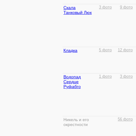
Скала
3 фото
9 фото
Танковый Люк
Кладка
5 фото
12 фото
Водопад
1 фото
3 фото
Сердце
Руфабго
Никель и его
56 фото
окрестности