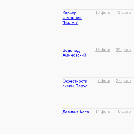
Карьер
18 фото
71 фото
компании
"Волма"
Водопад
15 фото
39 фото
Аминовский
Окрестности
7 фото
27 фото
скалы Парус
Девичья Коса
14 фото
8 фото