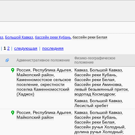
аз
,
Большой Кавказ
,
бассейн реки Кубань
,
бассейн реки Белая
|
1
2
|
следующая
|
последняя
Физико-географическое
Административное положение
положение
Россия
,
Республика Адыгея
,
Кавказ
,
Большой Кавказ
,
Майкопский район
,
бассейн реки Кубань
,
Каменномостское сельское
бассейн реки Белая
,
поселение
,
окрестности
бассейн реки Аминовка
,
поселка Каменномостский
левый безымянный приток
,
(Хаджох)
водопад Космодром
;
Кавказ
,
Большой Кавказ
,
Лесистый хребет
Россия
,
Республика Адыгея
,
Кавказ
,
Большой Кавказ
,
Майкопский район
бассейн реки Кубань
,
бассейн реки Белая
,
бассейн ручья Холодный
,
долина ручья Холодный
;